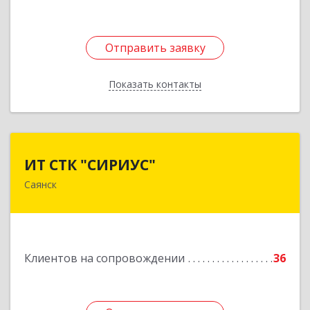
Отправить заявку
Отправить заявку
Показать контакты
Назад
ИТ СТК "СИРИУС"
ИТ СТК "СИРИУС"
Саянск
666303, Иркутская обл, Саянск г, Юбилейный
мкр, дом № 38
Подробнее
Клиентов на сопровождении
36