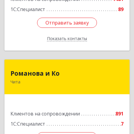
1С:Специалист
89
Отправить заявку
Отправить заявку
Показать контакты
Назад
Романова и Ко
Романова и Ко
Чита
672000, Забайкальский край, Чита г, Анохина
ул, дом № 91, оф.703, а/я 1062
Подробнее
Клиентов на сопровождении
891
1С:Специалист
7