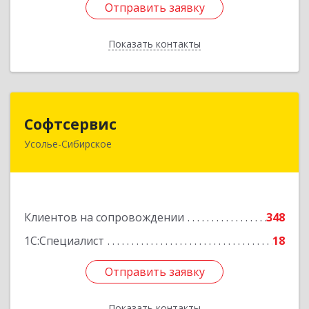
Отправить заявку
Отправить заявку
Показать контакты
Назад
Софтсервис
Софтсервис
Усолье-Сибирское
665451, Иркутская обл, Усолье-Сибирское г,
Интернациональная ул, дом № 87
Подробнее
Клиентов на сопровождении
348
1С:Специалист
18
Отправить заявку
Отправить заявку
Показать контакты
Назад