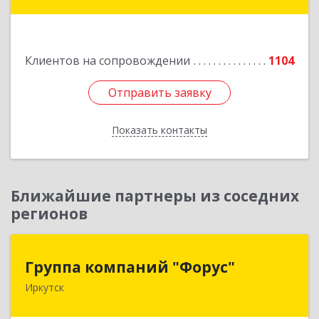
дом № 25
Подробнее
Клиентов на сопровождении
1104
Отправить заявку
Отправить заявку
Показать контакты
Назад
Ближайшие партнеры из соседних
регионов
Группа компаний "Форус"
Группа компаний "Форус"
Иркутск
664007, Иркутская обл, Иркутск г, Ямская ул,
дом № 1, корпус 1, оф.1