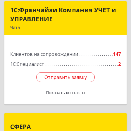
1С:Франчайзи Компания УЧЕТ и
1С:Франчайзи Компания УЧЕТ и
УПРАВЛЕНИЕ
УПРАВЛЕНИЕ
Чита
672038, Забайкальский край, Чита г, Нагорная
ул, дом № 81а, пом.1
Клиентов на сопровождении
147
Подробнее
1С:Специалист
2
Отправить заявку
Отправить заявку
Показать контакты
Назад
СФЕРА
СФЕРА