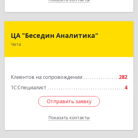
ЦА "Беседин Аналитика"
ЦА "Беседин Аналитика"
Чита
672039, Забайкальский край, Чита г,
Красноярская ул, дом № 24, корпус а, оф.401
Подробнее
Клиентов на сопровождении
282
1С:Специалист
4
Отправить заявку
Отправить заявку
Показать контакты
Назад