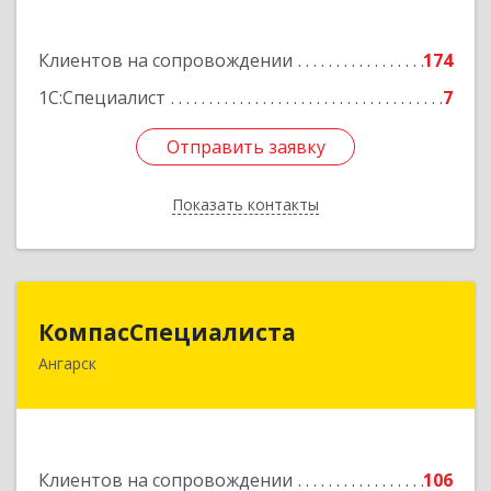
Подробнее
Клиентов на сопровождении
174
1С:Специалист
7
Отправить заявку
Отправить заявку
Показать контакты
Назад
КомпасСпециалиста
КомпасСпециалиста
Ангарск
665826, Иркутская обл, Ангарск г, 12А мкр, дом
№ 7, 86
Подробнее
Клиентов на сопровождении
106