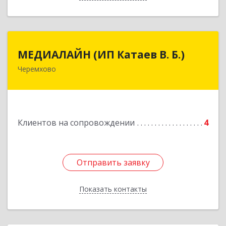
МЕДИАЛАЙН (ИП Катаев В. Б.)
МЕДИАЛАЙН (ИП Катаев В. Б.)
Черемхово
665413, Иркутская обл, Черемхово г, Ленина ул,
дом № 5, оф.328
Подробнее
Клиентов на сопровождении
4
Отправить заявку
Отправить заявку
Показать контакты
Назад