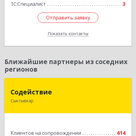
1С:Специалист
3
Отправить заявку
Отправить заявку
Показать контакты
Назад
Ближайшие партнеры из соседних
регионов
Содействие
Содействие
Сыктывкар
167004, Коми Респ, Сыктывкар г, Первомайская
ул, дом № 149
Подробнее
Клиентов на сопровождении
614