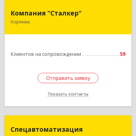
Компания "Сталкер"
Компания "Сталкер"
Коряжма
165651, Архангельская обл, Коряжма г,
Архангельская ул, дом № 14
Подробнее
Клиентов на сопровождении
59
Отправить заявку
Отправить заявку
Показать контакты
Назад
Спецавтоматизация
Спецавтоматизация