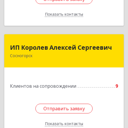
Показать контакты
Назад
ИП Королев Алексей Сергеевич
ИП Королев Алексей Сергеевич
Сосногорск
169500, Коми Респ, Сосногорск г, Советская ул,
дом № 30, кв.12
Подробнее
Клиентов на сопровождении
9
Отправить заявку
Отправить заявку
Показать контакты
Назад