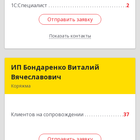
1С:Специалист
2
Отправить заявку
Отправить заявку
Показать контакты
Назад
ИП Бондаренко Виталий
ИП Бондаренко Виталий
Вячеславович
Вячеславович
Коряжма
165650, Архангельская обл, Коряжма г,
Набережная им Н.Островского ул, дом № 38
Клиентов на сопровождении
37
Подробнее
Отправить заявку
Отправить заявку