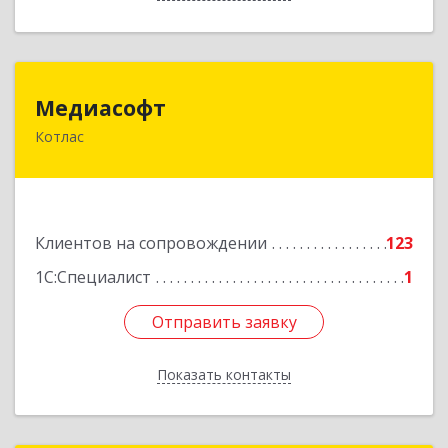
Медиасофт
Медиасофт
Котлас
165300, Архангельская обл, Котлас г,
Маяковского ул, дом № 5
Подробнее
Клиентов на сопровождении
123
1С:Специалист
1
Отправить заявку
Отправить заявку
Показать контакты
Назад