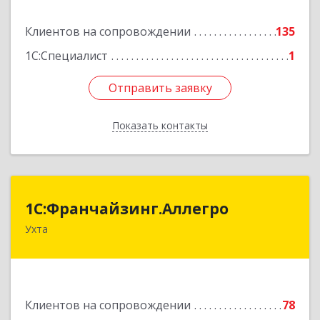
Подробнее
Клиентов на сопровождении
135
1С:Специалист
1
Отправить заявку
Отправить заявку
Показать контакты
Назад
1С:Франчайзинг.Аллегро
1С:Франчайзинг.Аллегро
Ухта
169304, Коми Респ, Ухта г, Чернова ул, дом №
33, кв.49
Подробнее
Клиентов на сопровождении
78