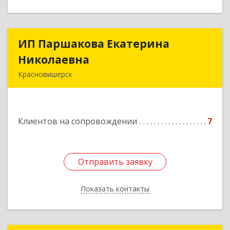
ИП Паршакова Екатерина
ИП Паршакова Екатерина
Николаевна
Николаевна
Красновишерск
618590, Пермский край, Красновишерск г,
Карла Маркса ул, дом № 27, кв.8
Клиентов на сопровождении
7
Подробнее
Отправить заявку
Отправить заявку
Показать контакты
Назад