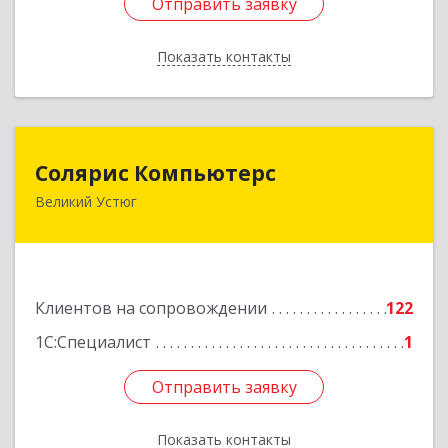
Отправить заявку
Отправить заявку
Показать контакты
Назад
Солярис Компьютерс
Солярис Компьютерс
Великий Устюг
162390, Вологодская обл, Великий Устюг г,
Виноградова ул, дом № 87
Подробнее
Клиентов на сопровождении
122
1С:Специалист
1
Отправить заявку
Отправить заявку
Показать контакты
Назад