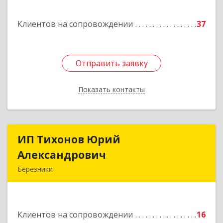
Подробнее
Клиентов на сопровождении
37
Отправить заявку
Отправить заявку
Показать контакты
Назад
ИП Тихонов Юрий
ИП Тихонов Юрий
Александрович
Александрович
Березники
618400, Пермский край, Березники г, Карла
Маркса ул, дом № 48, оф.431
Клиентов на сопровождении
16
Подробнее