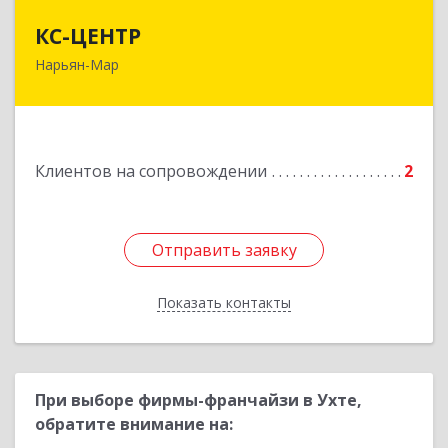
КС-ЦЕНТР
КС-ЦЕНТР
Нарьян-Мар
Подробнее
Клиентов на сопровождении
2
Отправить заявку
Отправить заявку
Показать контакты
Назад
При выборе фирмы-франчайзи в Ухте,
обратите внимание на: