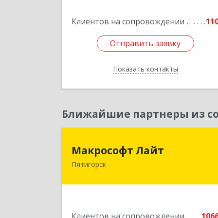
Клиентов на сопровождении
11
Подробне
Отправить заявку
Отправить заявку
Показать контакты
Назад
Ближайшие партнеры из со
Макрософт Лай
Макрософт Лайт
Пятигорск
357501, Ставропольский край
Пятигорск г, Коста Хетагурова ул, до
№ 
Подробне
Клиентов на сопровождении
106