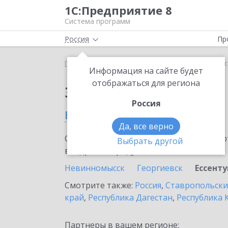
1С:Предприятие 8
Система программ
Россия
Пр
Главная
Сервисы ИТС
1С:МДЛП
1С:МДЛП в Ес
Информация на сайте будет
отображаться для региона
Заказать 1С:МДЛП
Россия
в Ессентуках
Да, все верно
Ознакомьтесь с информационными карт
Выбрать другой
внедрение продукта.
Невинномысск
Георгиевск
Ессент
Смотрите также:
Россия
,
Ставропольски
край
,
Республика Дагестан
,
Республика 
Партнеры в вашем регионе: