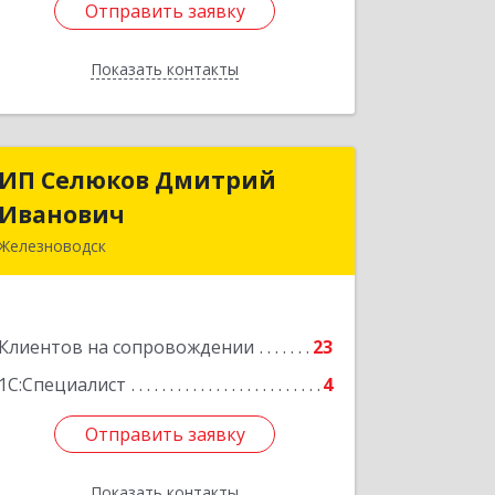
Отправить заявку
Отправить заявку
Показать контакты
Назад
ИП Селюков Дмитрий
ИП Селюков Дмитрий
Иванович
Иванович
Железноводск
357400, Ставропольский край,
Железноводск г, Энгельса ул, дом №
17, кв.17
Клиентов на сопровождении
23
Подробнее
1С:Специалист
4
Отправить заявку
Отправить заявку
Показать контакты
Назад