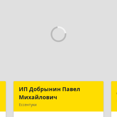
м
ИП Добрынин Павел
ИП Добрынин Павел
ч
Михайлович
Михайлович
Ессентуки
,
Подробнее
3