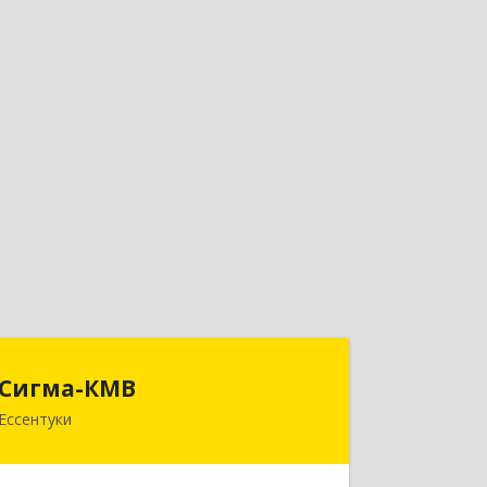
Сигма-КМВ
Сигма-КМВ
Ессентуки
357600, Ставропольский край,
Ессентуки г, Пятигорская ул, дом №
139, оф.211