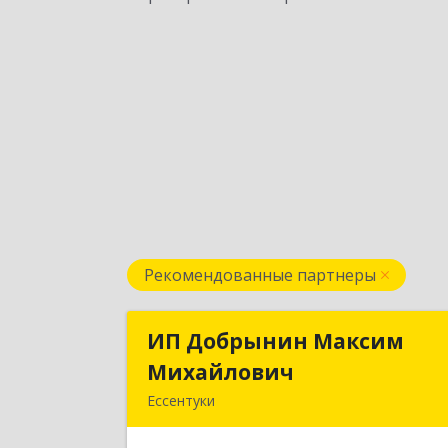
Рекомендованные партнеры
ИП Добрынин Максим
ИП Добрынин Макси
Михайлович
Михайлови
Ессентуки
357601, Ставропольский край
Ессентуки, Спасателей, дом № 5, кв.4