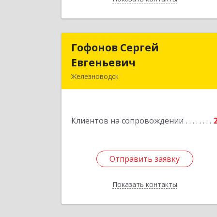
Гофонов Сергей
Гофонов Серге
Евгеньевич
Евгеньеви
Железноводск
Подробне
Клиентов на сопровождении
Отправить заявку
Отправить заявку
Показать контакты
Назад