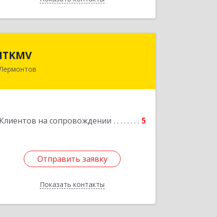
ITKMV
ITKMV
Лермонтов
Подробнее
Клиентов на сопровождении
5
Отправить заявку
Отправить заявку
Показать контакты
Назад