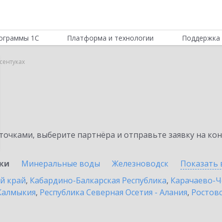
ограммы 1С
Платформа и технологии
Поддержка 
сентуках
очками, выберите партнёра и отправьте заявку на ко
уки
Минеральные воды
Железноводск
Показать 
й край
,
Кабардино-Балкарская Республика
,
Карачаево-Ч
Калмыкия
,
Республика Северная Осетия - Алания
,
Ростовс