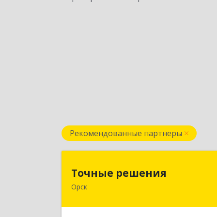
Рекомендованные партнеры
Точные решени
Точные решения
Орск
462403, Оренбургская обл, Орск г
Краматорская ул, дом № 2Б, пом.3
этаж 1, офис 