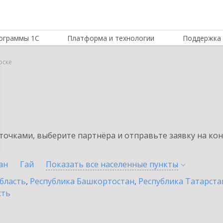
ограммы 1С
Платформа и технологии
Поддержка 
рске
очками, выберите партнёра и отправьте заявку на ко
ан
Гай
Показать все населенные
пункты
бласть
,
Республика Башкортостан
,
Республика Татарста
сть