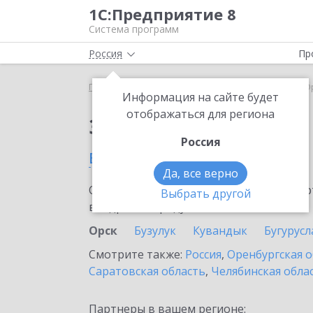
1С:Предприятие 8
Система программ
Россия
Пр
Главная
Сервисы ИТС
1С:МДЛП
1С:МДЛП в О
Информация на сайте будет
отображаться для региона
Заказать 1С:МДЛП
Россия
в Орске
Да, все верно
Ознакомьтесь с информационными карт
Выбрать другой
внедрение продукта.
Орск
Бузулук
Кувандык
Бугурусл
Смотрите также:
Россия
,
Оренбургская о
Саратовская область
,
Челябинская обла
Партнеры в вашем регионе: