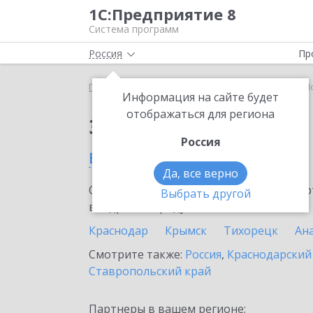
1С:Предприятие 8
Система программ
Россия
Пр
Главная
Сервисы ИТС
1С:МДЛП
1С:МДЛП в Н
Информация на сайте будет
отображаться для региона
Заказать 1С:МДЛП
Россия
в Новороссийске
Да, все верно
Ознакомьтесь с информационными карт
Выбрать другой
внедрение продукта.
Краснодар
Крымск
Тихорецк
Ан
Смотрите также:
Россия
,
Краснодарский
Ставропольский край
Партнеры в вашем регионе: