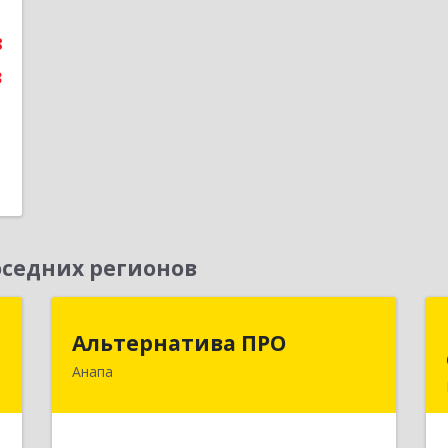
2
8
е
3
седних регионов
+
Альтернатива ПРО
Альтернатива ПРО
Анапа
,
353450, Краснодарский край,
а
Анапский р-н, Анапа г,
7
Новороссийская ул, дом № 259, кв.18