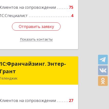
Клиентов на сопровождении
75
Подробнее
1С:Специалист
4
Отправить заявку
Отправить заявку
Показать контакты
Назад
1С:Франчайзинг. Энтер-
1С:Франчайзинг. Энтер-
Грант
Грант
Геленджик
353467, Краснодарский край,
Геленджик г, Дачная ул, дом № 17
Клиентов на сопровождении
27
Подробнее