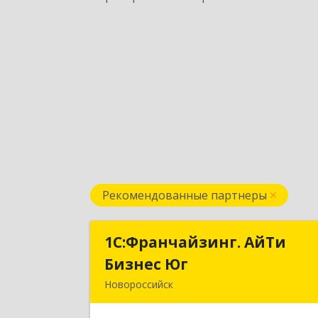
Рекомендованные партнеры
1С:Франчайзинг. АйТи
1С:Франчайзинг. АйТ
Бизнес Юг
Бизнес Ю
Новороссийск
353907, Краснодарский край
Новороссийск г, Видова ул, дом № 65