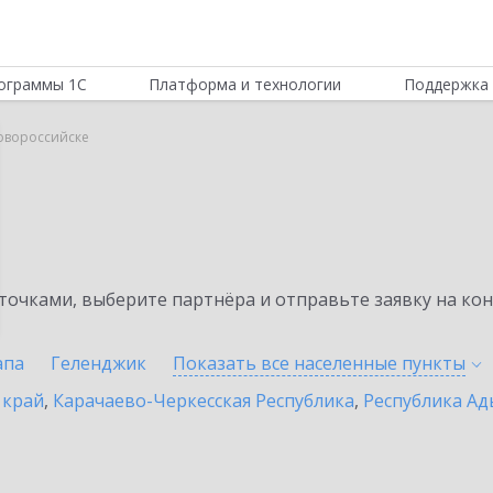
ограммы 1С
Платформа и технологии
Поддержка 
овороссийске
очками, выберите партнёра и отправьте заявку на ко
апа
Геленджик
Показать все населенные
пункты
 край
,
Карачаево-Черкесская Республика
,
Республика Ад