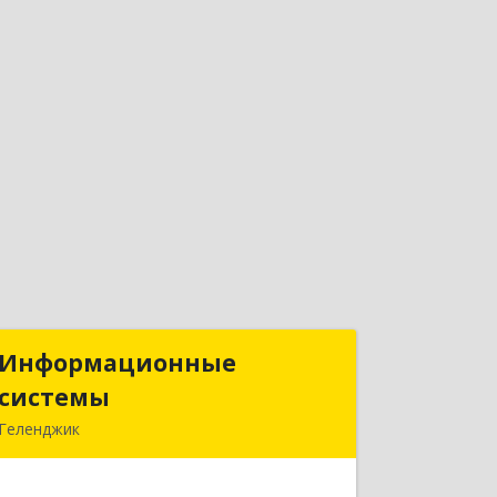
Информационные
Информационные
системы
системы
Геленджик
353475, Краснодарский край,
Геленджик г, Нахимова ул, дом № 2