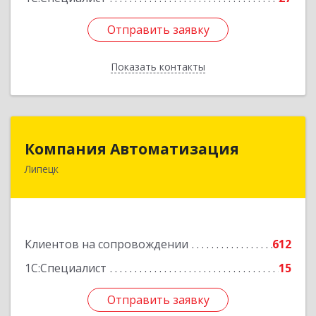
Отправить заявку
Отправить заявку
Показать контакты
Назад
Компания Автоматизация
Компания Автоматизация
Липецк
398001, Липецкая обл, Липецк г, Победы пл,
дом № 8
Подробнее
Клиентов на сопровождении
612
1С:Специалист
15
Отправить заявку
Отправить заявку