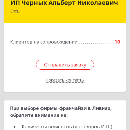
ИП Черных Альберт Николаевич
Елец
399771, Липецкая обл, Елец г, Н.Гусевой ул, 56А
Подробнее
Клиентов на сопровождении
10
Отправить заявку
Отправить заявку
Показать контакты
Назад
При выборе фирмы-франчайзи в Ливнах,
обратите внимание на:
Количество клиентов (договоров ИТС)