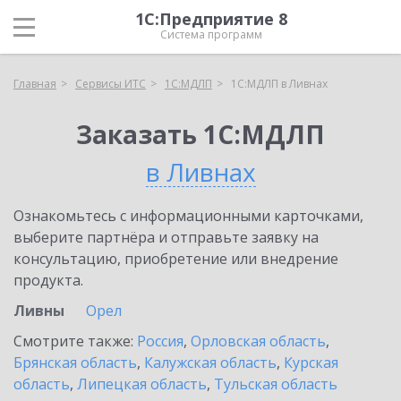
1С:Предприятие 8
Система программ
Главная
Сервисы ИТС
1С:МДЛП
1С:МДЛП в Ливнах
Заказать 1С:МДЛП
в Ливнах
Ознакомьтесь с информационными карточками,
выберите партнёра и отправьте заявку на
консультацию, приобретение или внедрение
продукта.
Ливны
Орел
Смотрите также:
Россия
,
Орловская область
,
Брянская область
,
Калужская область
,
Курская
область
,
Липецкая область
,
Тульская область