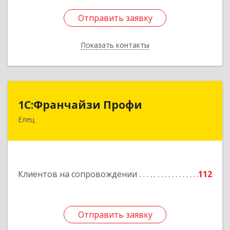
Отправить заявку
Отправить заявку
Показать контакты
Назад
1С:Франчайзи Профи
1С:Франчайзи Профи
Елец
399784, Липецкая обл, Елец г, Гагарина ул,
Здание № 3а
Подробнее
Клиентов на сопровождении
112
Отправить заявку
Отправить заявку