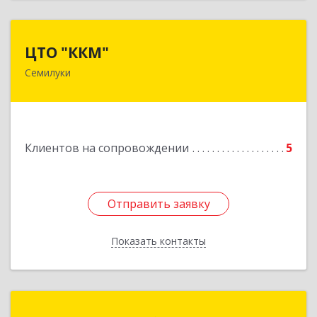
ЦТО "ККМ"
ЦТО "ККМ"
Семилуки
Подробнее
Клиентов на сопровождении
5
Отправить заявку
Отправить заявку
Показать контакты
Назад
ИП Черных Альберт Николаевич