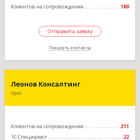
Клиентов на сопровождении
180
Отправить заявку
Отправить заявку
Показать контакты
Назад
Леонов Консалтинг
Леонов Консалтинг
Орел
302030, Орловская обл, Орловский р-н, Орел г,
Московская, дом № 17, пом.7
Подробнее
Клиентов на сопровождении
211
1С:Специалист
22