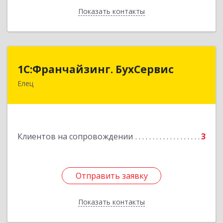
Показать контакты
Назад
1С:Франчайзинг. БухСервис
1С:Франчайзинг. БухСервис
Елец
399780, Липецкая обл, Елецкий р-н, Елец г,
Новоселов ул, дом № 12
Подробнее
Клиентов на сопровождении
3
Отправить заявку
Отправить заявку
Показать контакты
Назад