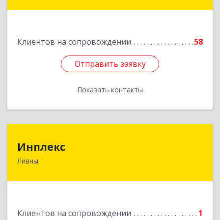
дом № 2, кв.124
Подробнее
Клиентов на сопровождении
58
Отправить заявку
Отправить заявку
Показать контакты
Назад
Инплекс
Инплекс
Ливны
303852, Орловская обл, Ливны г,
Железнодорожная ул, дом № 10В
Подробнее
Клиентов на сопровождении
1