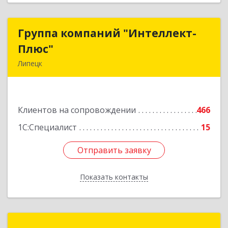
Группа компаний "Интеллект-
Группа компаний "Интеллект-
Плюс"
Плюс"
Липецк
398024, Липецкая обл, Липецк г, Победы пл,
дом № 8, 306
Клиентов на сопровождении
466
Подробнее
1С:Специалист
15
Отправить заявку
Отправить заявку
Показать контакты
Назад