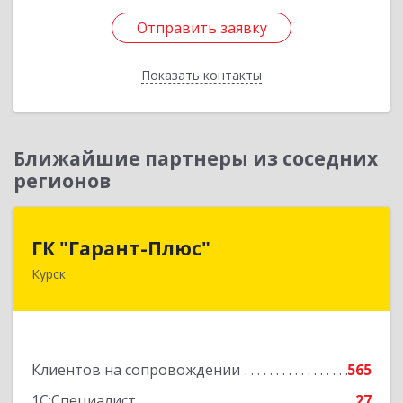
Отправить заявку
Отправить заявку
Показать контакты
Назад
Ближайшие партнеры из соседних
регионов
ГК "Гарант-Плюс"
ГК "Гарант-Плюс"
Курск
305035, Курская обл, Курск г, Овечкина ул, дом
№ 14, пом.1
Подробнее
Клиентов на сопровождении
565
1С:Специалист
27