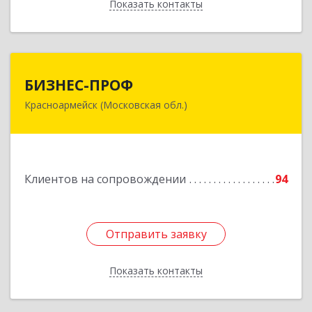
Показать контакты
Назад
БИЗНЕС-ПРОФ
БИЗНЕС-ПРОФ
Красноармейск (Московская обл.)
141290, Московская обл, Красноармейск г,
Чкалова ул, дом № 8, оф.7
Подробнее
Клиентов на сопровождении
94
Отправить заявку
Отправить заявку
Показать контакты
Назад