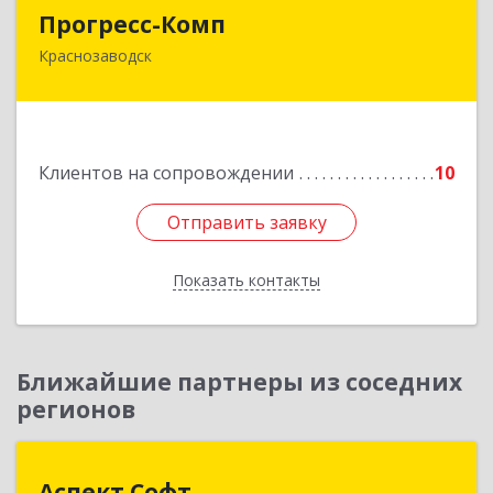
Прогресс-Комп
Прогресс-Комп
Краснозаводск
141321, Московская обл, Сергиево-Посадский
р-н, Краснозаводск г, Новая ул, дом № 8, кв.78
Подробнее
Клиентов на сопровождении
10
Отправить заявку
Отправить заявку
Показать контакты
Назад
Ближайшие партнеры из соседних
регионов
Аспект Софт
Аспект Софт