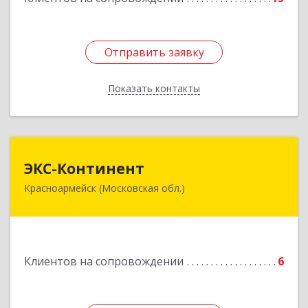
Отправить заявку
Отправить заявку
Показать контакты
Назад
ЭКС-Континент
ЭКС-Континент
Красноармейск (Московская обл.)
141292, Московская область, Красноармейск,
микрорайон "Северный", дом № 23, кв.79
Подробнее
Клиентов на сопровождении
6