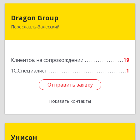
Dragon Group
Dragon Group
Переславль-Залесский
152020, Ярославская обл, Переславль-
Залесский г, Советская ул, дом № 37, оф.304, 307
Подробнее
Клиентов на сопровождении
19
1С:Специалист
1
Отправить заявку
Отправить заявку
Показать контакты
Назад
Унисон
Унисон