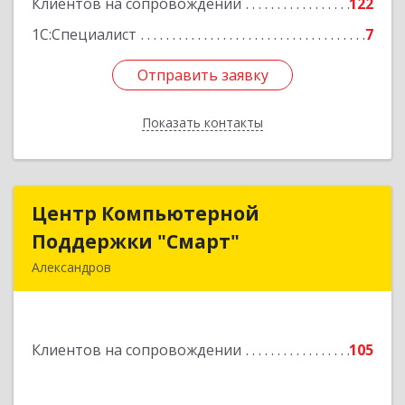
Клиентов на сопровождении
122
1С:Специалист
7
Отправить заявку
Отправить заявку
Показать контакты
Назад
Центр Компьютерной
Центр Компьютерной
Поддержки "Смарт"
Поддержки "Смарт"
Александров
601650, Владимирская обл, Александровский р-
н, Александров г, Институтская ул, дом № 1,
ком.74
Клиентов на сопровождении
105
Подробнее