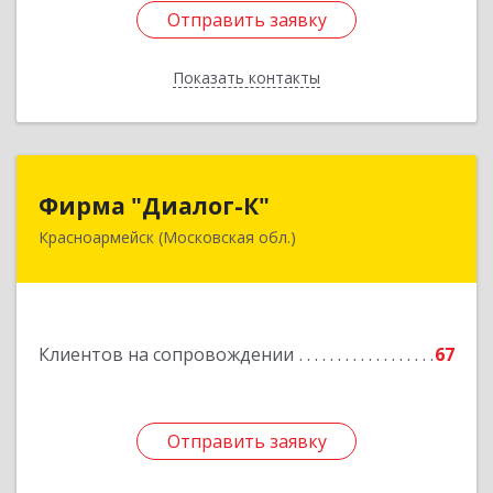
Отправить заявку
Отправить заявку
Показать контакты
Назад
Фирма "Диалог-К"
Фирма "Диалог-К"
Красноармейск (Московская обл.)
141292, Московская обл, Красноармейск г,
Комсомольская ул, дом № 4, пом.25
Подробнее
Клиентов на сопровождении
67
Отправить заявку
Отправить заявку