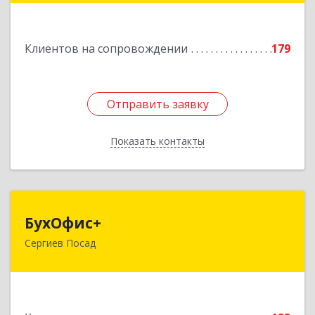
Подробнее
Клиентов на сопровождении
179
Отправить заявку
Отправить заявку
Показать контакты
Назад
БухОфис+
БухОфис+
Сергиев Посад
141304, Московская обл, Сергиево-Посадский
р-н, Сергиев Посад г, Воробьевская ул, дом №
3, этаж 3, оф.1
Подробнее