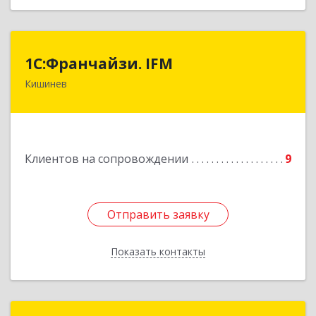
1С:Франчайзи. IFM
1С:Франчайзи. IFM
Кишинев
MD-2020, Молдова, Кишинев, пер.
Студенцилор, 16/3, оф.7
Подробнее
Клиентов на сопровождении
9
Отправить заявку
Отправить заявку
Показать контакты
Назад