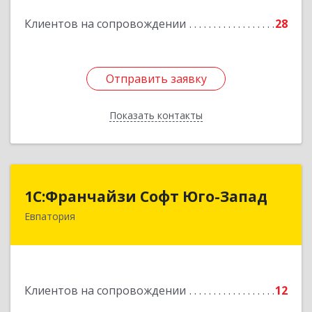
Подробнее
Клиентов на сопровождении
28
Отправить заявку
Отправить заявку
Показать контакты
Назад
1С:Франчайзи Софт Юго-Запад
1С:Франчайзи Софт Юго-Запад
Евпатория
297407, Крым Респ, Евпатория г, Победы пр-кт,
дом № 13, кв.45
Подробнее
Клиентов на сопровождении
12