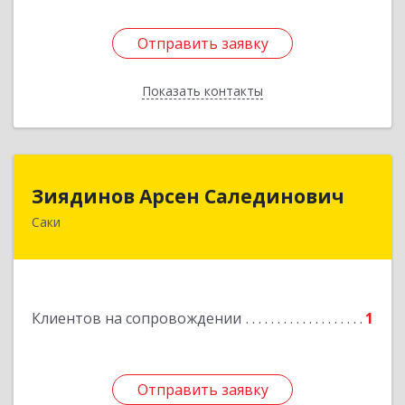
Отправить заявку
Отправить заявку
Показать контакты
Назад
Зиядинов Арсен Салединович
Зиядинов Арсен Салединович
Саки
г.Саки, Интернациональная, 5/2, кв.1
Подробнее
Клиентов на сопровождении
1
Отправить заявку
Отправить заявку