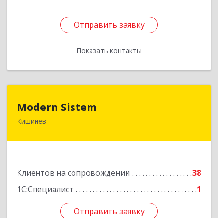
Отправить заявку
Отправить заявку
Показать контакты
Назад
Modern Sistem
Modern Sistem
Кишинев
МОЛДОВА, РЕСПУБЛИКА , MD-2004, г. Кишинев,
ул. Бульвар Дмитрий Кантемир, 1, (завод
Топаз, офис 1502)
Подробнее
Клиентов на сопровождении
38
1С:Специалист
1
Отправить заявку
Отправить заявку