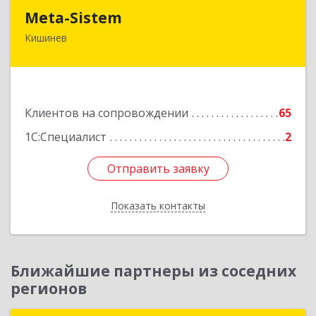
Meta-Sistem
Meta-Sistem
Кишинев
Республика Молдова, MD-2060, Республика
Молдова, г. Кишинев, ул. Куза-Водэ, 44.
Подробнее
Клиентов на сопровождении
65
1С:Специалист
2
Отправить заявку
Отправить заявку
Показать контакты
Назад
Ближайшие партнеры из соседних
регионов