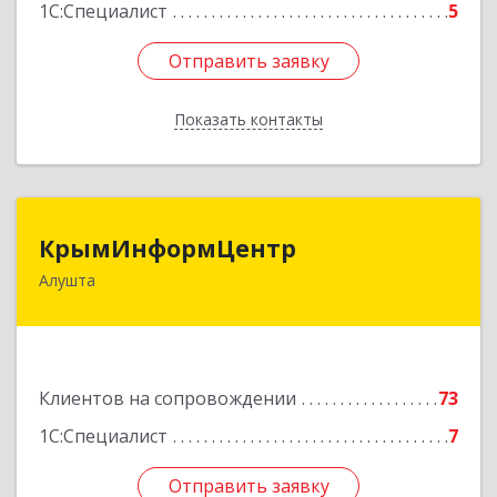
1С:Специалист
5
Отправить заявку
Отправить заявку
Показать контакты
Назад
КрымИнформЦентр
КрымИнформЦентр
Алушта
298500, Крым Респ, Алушта г, Горького ул, дом
№ 34А, оф.7
Подробнее
Клиентов на сопровождении
73
1С:Специалист
7
Отправить заявку
Отправить заявку