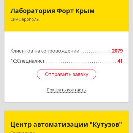
Лаборатория Форт Крым
Лаборатория Форт Крым
Симферополь
295034, Крым Респ, Симферополь г, Киевская
ул, дом № 79, оф.902
Подробнее
Клиентов на сопровождении
2079
1С:Специалист
41
Отправить заявку
Отправить заявку
Показать контакты
Назад
Центр автоматизации "Кутузов"
Центр автоматизации "Кутузов"
Севастополь