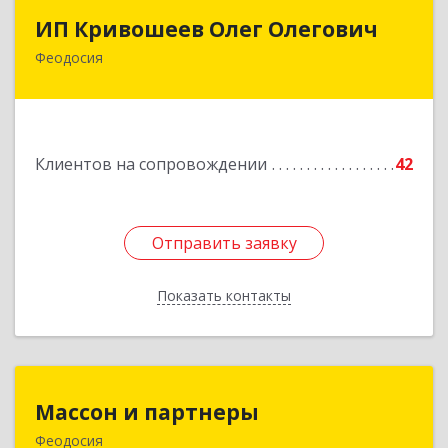
ИП Кривошеев Олег Олегович
ИП Кривошеев Олег Олегович
Феодосия
Подробнее
Клиентов на сопровождении
42
Отправить заявку
Отправить заявку
Показать контакты
Назад
Массон и партнеры
Массон и партнеры
Феодосия
298112, Крым Респ, Феодосия г, Крымская ул,