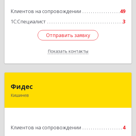
Подробнее
Клиентов на сопровождении
49
1С:Специалист
3
Отправить заявку
Отправить заявку
Показать контакты
Назад
Фидес
Фидес
Кишинев
МОЛДОВА, РЕСПУБЛИКА , MD-2008, г.Кишинев,
ул.Василе Лупу, 34/1, кв.37
Подробнее
Клиентов на сопровождении
4