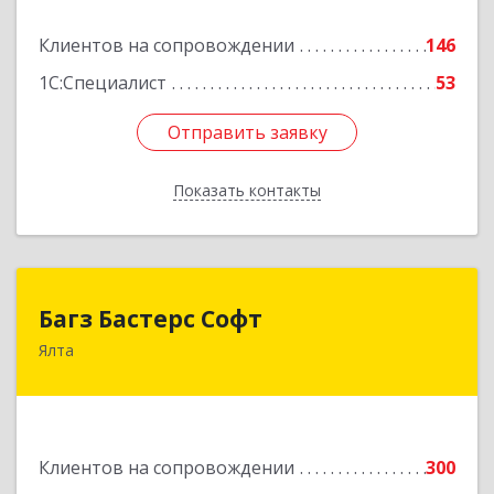
Подробнее
Клиентов на сопровождении
146
1С:Специалист
53
Отправить заявку
Отправить заявку
Показать контакты
Назад
Багз Бастерс Софт
Багз Бастерс Софт
Ялта
298603, Крым Респ, Ялта г, Свердлова ул, дом №
34
Подробнее
Клиентов на сопровождении
300