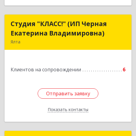
Студия "КЛАСС!" (ИП Черная
Студия "КЛАСС!" (ИП Черная
Екатерина Владимировна)
Екатерина Владимировна)
Ялта
98600, г. Ялта, ул. Свердлова, 24
Подробнее
Клиентов на сопровождении
6
Отправить заявку
Отправить заявку
Показать контакты
Назад