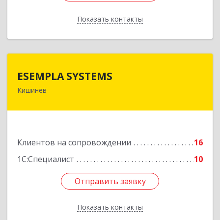
Показать контакты
Назад
ESEMPLA SYSTEMS
ESEMPLA SYSTEMS
Кишинев
Молдова, г.Кишинев, ул. Колумна 170, МД-2004
Подробнее
Клиентов на сопровождении
16
1С:Специалист
10
Отправить заявку
Отправить заявку
Показать контакты
Назад