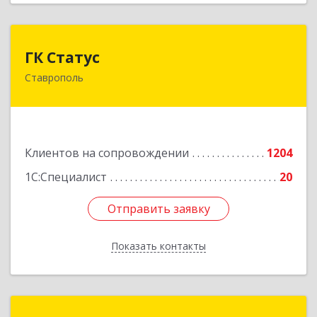
ГК Статус
ГК Статус
Ставрополь
355002, Ставропольский край, Ставрополь г,
Лермонтова ул, дом № 187
Подробнее
Клиентов на сопровождении
1204
1С:Специалист
20
Отправить заявку
Отправить заявку
Показать контакты
Назад