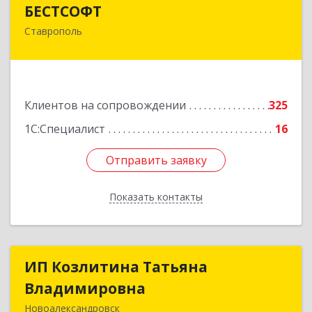
БЕСТСОФТ
БЕСТСОФТ
Ставрополь
355011, Ставропольский край, Ставрополь г,
45 Параллель ул, дом № 38, оф.151
Подробнее
Клиентов на сопровождении
325
1С:Специалист
16
Отправить заявку
Отправить заявку
Показать контакты
Назад
ИП Козлитина Татьяна
ИП Козлитина Татьяна
Владимировна
Владимировна
Новоалександровск