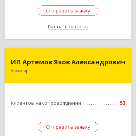
Отправить заявку
Отправить заявку
Показать контакты
Назад
ИП Артемов Яков Александрович
ИП Артемов Яков Александрович
Армавир
Подробнее
Клиентов на сопровождении
53
Отправить заявку
Отправить заявку