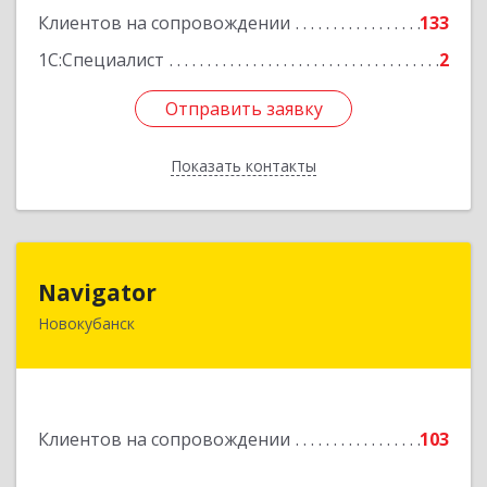
Клиентов на сопровождении
133
1С:Специалист
2
Отправить заявку
Отправить заявку
Показать контакты
Назад
Navigator
Navigator
Новокубанск
352240, Краснодарский край, Новокубанск г,
Пушкина ул, дом № 67
Подробнее
Клиентов на сопровождении
103