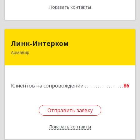
Показать контакты
Назад
Линк-Интерком
Линк-Интерком
Армавир
352930, Краснодарский край, г.о.город
Армавир, Армавир г, Каспарова ул, дом № 19,
пом.3
Подробнее
Клиентов на сопровождении
86
Отправить заявку
Отправить заявку
Показать контакты
Назад