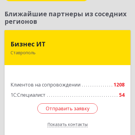
Ближайшие партнеры из соседних
регионов
Бизнес ИТ
Бизнес ИТ
Ставрополь
355035, Ставропольский край, Ставрополь г, 1
Промышленная ул, дом № 3, корпус А
Подробнее
Клиентов на сопровождении
1208
1С:Специалист
54
Отправить заявку
Отправить заявку
Показать контакты
Назад