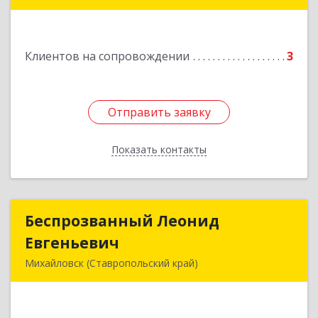
н, Михайловск г, Ленина ул, дом № 156/2,
пом.111
Подробнее
Клиентов на сопровождении
3
Отправить заявку
Отправить заявку
Показать контакты
Назад
Беспрозванный Леонид
Беспрозванный Леонид
Евгеньевич
Евгеньевич
Михайловск (Ставропольский край)
Подробнее