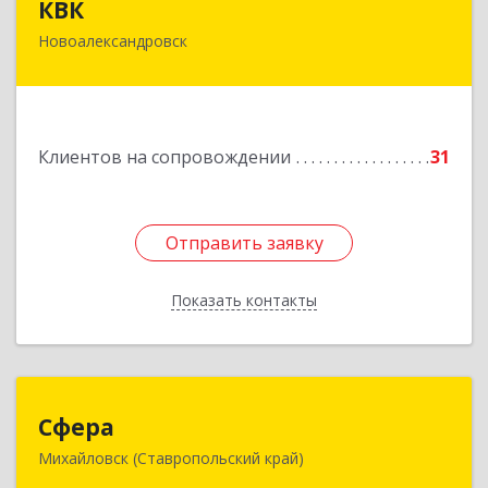
КВК
Новоалександровск
356000, Ставропольский край,
Новоалександровск г, Маршала Жукова ул, дом
№ 50
Подробнее
Клиентов на сопровождении
31
Отправить заявку
Отправить заявку
Показать контакты
Назад
Сфера
Сфера
Михайловск (Ставропольский край)
356240, Ставропольский край, Шпаковский р-