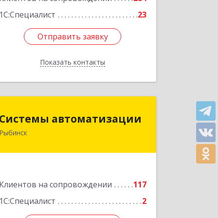
1С:Специалист
23
Отправить заявку
Отправить заявку
Показать контакты
Назад
Системы автоматизации
Системы автоматизации
Рыбинск
152934, Ярославская обл, Рыбинский
р-н, Рыбинск г, Кирова ул, дом № 9
Подробнее
Клиентов на сопровождении
117
1С:Специалист
2