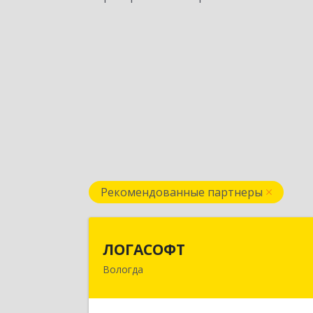
Рекомендованные партнеры
ЛОГАСОФ
ЛОГАСОФТ
Вологда
160002, Вологодская обл, Вологда г
Гагарина ул, дом № 26, пом.