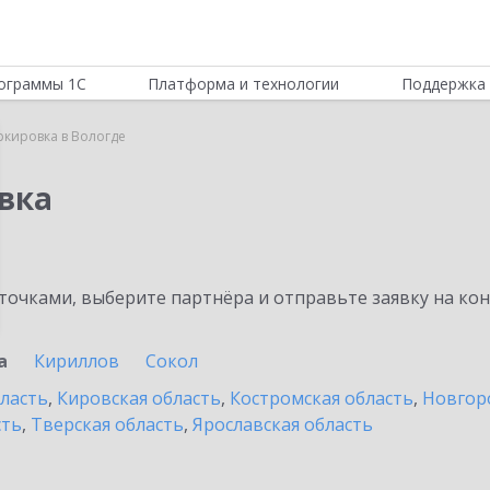
ограммы 1С
Платформа и технологии
Поддержка 
ркировка в Вологде
вка
очками, выберите партнёра и отправьте заявку на ко
а
Кириллов
Сокол
бласть
,
Кировская область
,
Костромская область
,
Новгор
сть
,
Тверская область
,
Ярославская область