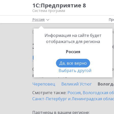
1С:Предприятие 8
Система программ
Россия
Пр
Главная
Сервисы ИТС
1С:Маркировка
1С:Ма
Информация на сайте будет
отображаться для региона
Заказать 1С:Маркиро
Россия
в Вологде
Да, все верно
Ознакомьтесь с информационными карт
Выбрать другой
внедрение продукта.
Череповец
Великий Устюг
Вологд
Смотрите также:
Россия
,
Вологодская о
Санкт-Петербург и Ленинградская обла
Партнеры в вашем регионе: