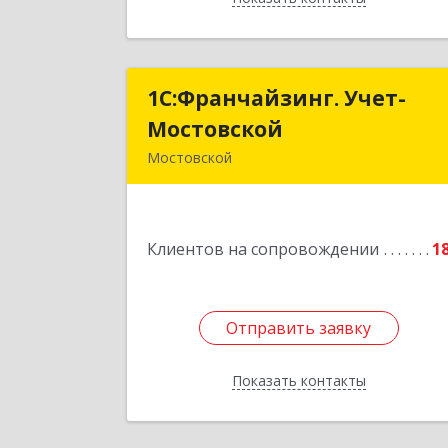
1С:Франчайзинг. Учет-
1С:Франчайзинг. Учет
Мостовской
Мостовско
Мостовской
352570, Краснодарский край
Мостовский р-н, Мостовской пгт
Производственная ул, дом № 58
Клиентов на сопровождении
корпус 
1
Подробне
Отправить заявку
Отправить заявку
Показать контакты
Назад