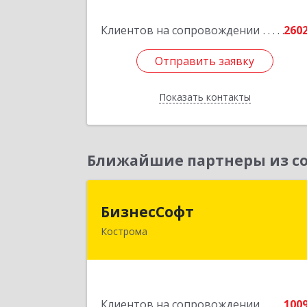
Подробне
Клиентов на сопровождении
260
Отправить заявку
Отправить заявку
Показать контакты
Назад
Ближайшие партнеры из со
БизнесСоф
БизнесСофт
Кострома
156016, Костромская обл, Кострома г
Профсоюзная ул, дом № 14а, пом.1
каб. 
Подробне
Клиентов на сопровождении
100