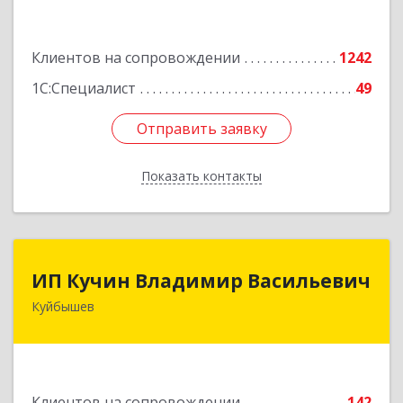
Подробнее
Клиентов на сопровождении
1242
1С:Специалист
49
Отправить заявку
Отправить заявку
Показать контакты
Назад
ИП Кучин Владимир Васильевич
ИП Кучин Владимир Васильевич
Куйбышев
632387, Новосибирская обл, Куйбышев г,
Тургенева ул, дом № 4
Подробнее
Клиентов на сопровождении
142