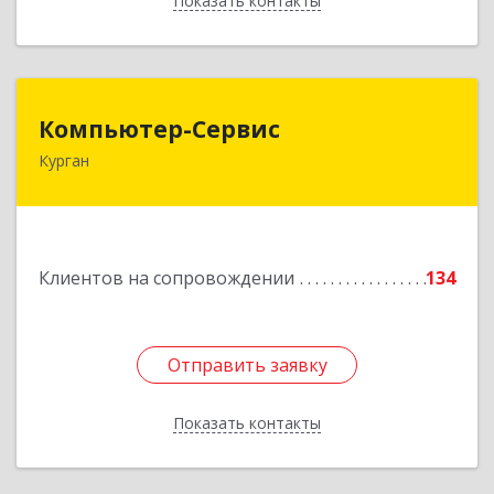
Показать контакты
Назад
Компьютер-Сервис
Компьютер-Сервис
Курган
640022, Курганская обл, Курган г, Василия
Блюхера ул, дом № 30, пом.1
Подробнее
Клиентов на сопровождении
134
Отправить заявку
Отправить заявку
Показать контакты
Назад