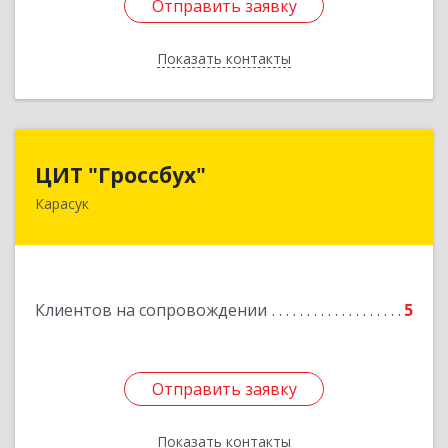
Отправить заявку
Отправить заявку
Показать контакты
Назад
ЦИТ "Гроссбух"
ЦИТ "Гроссбух"
Карасук
632861, Новосибирская обл, Карасукский р-н,
Карасук г, Сорокина ул, дом № 9, оф.3
Подробнее
Клиентов на сопровождении
5
Отправить заявку
Отправить заявку
Показать контакты
Назад