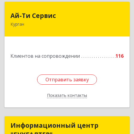
Ай-Ти Сервис
Ай-Ти Сервис
Курган
640032, Курганская обл, г.о. Город Курган,
Курган г, Бажова ул, дом № 49, оф.304
Подробнее
Клиентов на сопровождении
116
Отправить заявку
Отправить заявку
Показать контакты
Назад
Информационный центр
Информационный центр