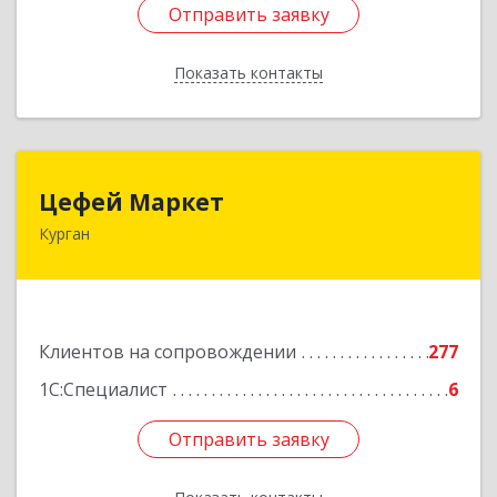
Отправить заявку
Отправить заявку
Показать контакты
Назад
Цефей Маркет
Цефей Маркет
Курган
640002, Курганская обл, Курган г, М.Горького
ул, дом № 35/1
Подробнее
Клиентов на сопровождении
277
1С:Специалист
6
Отправить заявку
Отправить заявку