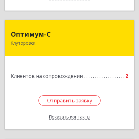
Оптимум-С
Оптимум-С
Ялуторовск
Подробнее
Клиентов на сопровождении
2
Отправить заявку
Отправить заявку
Показать контакты
Назад