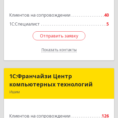
Ф.Энгельса ул, дом № 26
Клиентов на сопровождении
40
Подробнее
1С:Специалист
5
Отправить заявку
Отправить заявку
Показать контакты
Назад
1С:Франчайзи Центр
1С:Франчайзи Центр
компьютерных технологий
компьютерных технологий
Ишим
627750, Тюменская обл, Ишим г, 30 лет ВЛКСМ
ул, дом № 28/2
Клиентов на сопровождении
126
Подробнее