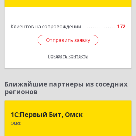
Степногорск, 3, дом № 41
Подробнее
Клиентов на сопровождении
172
Отправить заявку
Отправить заявку
Показать контакты
Назад
Ближайшие партнеры из соседних
регионов
1С:Первый Бит, Омск
1С:Первый Бит, Омск
Омск
644099, Омская обл, Омск г, Гагарина ул, дом №
14, оф.208