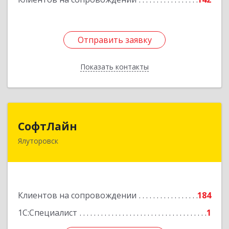
Отправить заявку
Отправить заявку
Показать контакты
Назад
СофтЛайн
СофтЛайн
Ялуторовск
627010, Тюменская обл, Ялуторовский р-н,
Ялуторовск г, Ленина ул, дом № 28
Подробнее
Клиентов на сопровождении
184
1С:Специалист
1