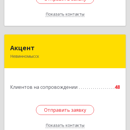
Показать контакты
Назад
Акцент
Акцент
Невинномысск
357112, Ставропольский край, Невинномысск г,
Менделеева ул, дом № 52, оф.2
Подробнее
Клиентов на сопровождении
48
Отправить заявку
Отправить заявку
Показать контакты
Назад