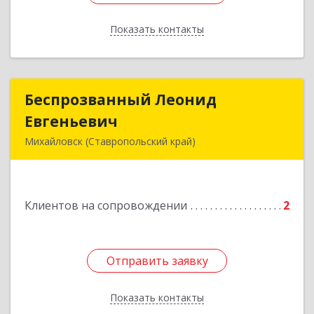
Показать контакты
Назад
Беспрозванный Леонид
Беспрозванный Леонид
Евгеньевич
Евгеньевич
Михайловск (Ставропольский край)
Подробнее
Клиентов на сопровождении
2
Отправить заявку
Отправить заявку
Показать контакты
Назад