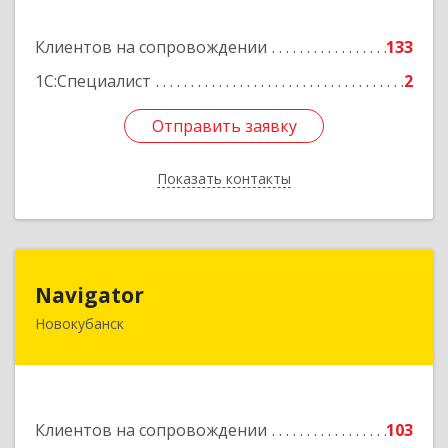
Подробнее
Клиентов на сопровождении
133
1С:Специалист
2
Отправить заявку
Отправить заявку
Показать контакты
Назад
Navigator
Navigator
Новокубанск
352240, Краснодарский край, Новокубанск г,
Пушкина ул, дом № 67
Подробнее
Клиентов на сопровождении
103