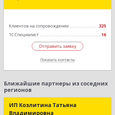
45 Параллель ул, дом № 38, оф.151
Подробнее
Клиентов на сопровождении
325
1С:Специалист
16
Отправить заявку
Отправить заявку
Показать контакты
Назад
Ближайшие партнеры из соседних
регионов
ИП Козлитина Татьяна
ИП Козлитина Татьяна
Владимировна
Владимировна