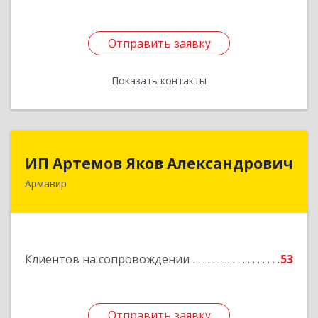
Отправить заявку
Отправить заявку
Показать контакты
Назад
ИП Артемов Яков Александрович
ИП Артемов Яков Александрович
Армавир
Подробнее
Клиентов на сопровождении
53
Отправить заявку
Отправить заявку