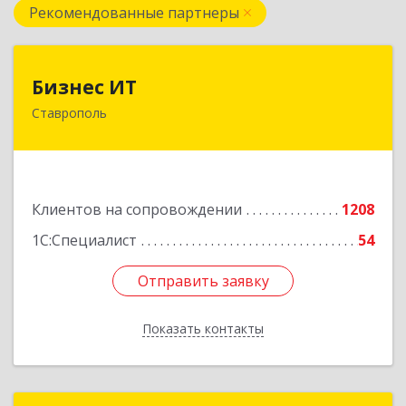
Рекомендованные партнеры
Бизнес ИТ
Бизнес ИТ
Ставрополь
355035, Ставропольский край, Ставрополь г, 1
Промышленная ул, дом № 3, корпус А
Подробнее
Клиентов на сопровождении
1208
1С:Специалист
54
Отправить заявку
Отправить заявку
Показать контакты
Назад