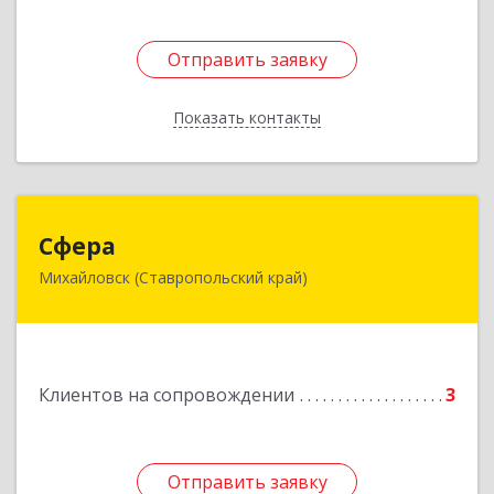
Отправить заявку
Отправить заявку
Показать контакты
Назад
Сфера
Сфера
Михайловск (Ставропольский край)
356240, Ставропольский край, Шпаковский р-
н, Михайловск г, Ленина ул, дом № 156/2,
пом.111
Подробнее
Клиентов на сопровождении
3
Отправить заявку
Отправить заявку