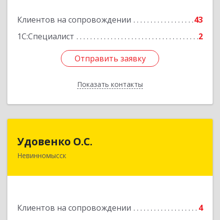
Подробнее
Клиентов на сопровождении
43
1С:Специалист
2
Отправить заявку
Отправить заявку
Показать контакты
Назад
Удовенко О.С.
Удовенко О.С.
Невинномысск
357 100, г.Невинномысск, ул.Революцеонная,
дом № 30, кв.54
Подробнее
Клиентов на сопровождении
4