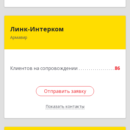
Линк-Интерком
Линк-Интерком
Армавир
352930, Краснодарский край, г.о.город
Армавир, Армавир г, Каспарова ул, дом № 19,
пом.3
Подробнее
Клиентов на сопровождении
86
Отправить заявку
Отправить заявку
Показать контакты
Назад