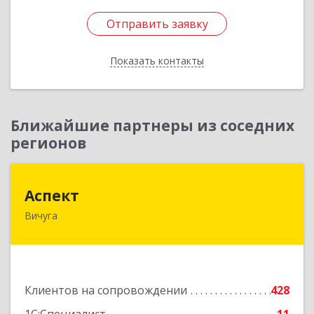
Отправить заявку
Отправить заявку
Показать контакты
Назад
Ближайшие партнеры из соседних
регионов
Аспект
Аспект
Вичуга
155331, Ивановская обл, Вичугский р-н, Вичуга
г, 50 лет Октября ул, дом № 6, этаж 2, пом.9
Подробнее
Клиентов на сопровождении
428