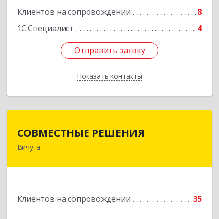
Клиентов на сопровождении
8
Подробнее
1С:Специалист
4
Отправить заявку
Отправить заявку
Показать контакты
Назад
СОВМЕСТНЫЕ РЕШЕНИЯ
СОВМЕСТНЫЕ РЕШЕНИЯ
Вичуга
155331, Ивановская обл, Вичугский р-н, Вичуга
г, Большая Пролетарская ул, дом № 16
Подробнее
Клиентов на сопровождении
35