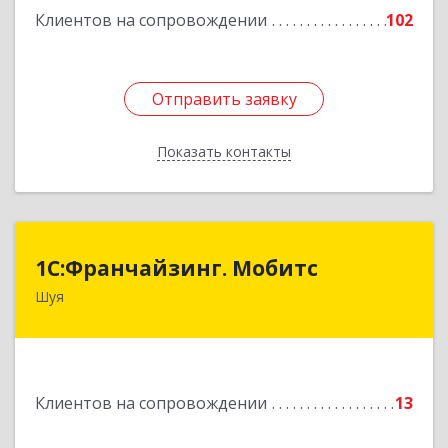
Клиентов на сопровождении
102
Отправить заявку
Отправить заявку
Показать контакты
Назад
1С:Франчайзинг. Мобитс
1С:Франчайзинг. Мобитс
Шуя
Подробнее
Клиентов на сопровождении
13