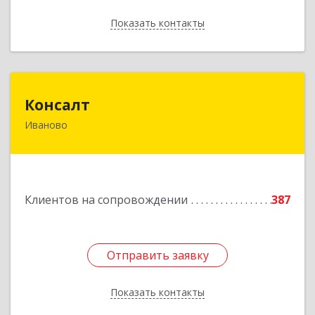
Показать контакты
Назад
Консалт
Консалт
Иваново
153000, Ивановская обл, Иваново г, Жарова ул,
дом № 3, оф.7001
Подробнее
Клиентов на сопровождении
387
Отправить заявку
Отправить заявку
Показать контакты
Назад