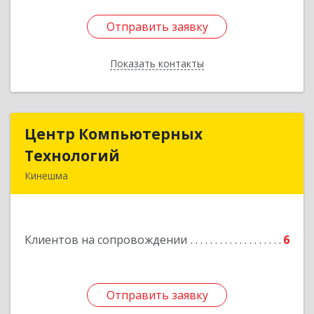
Отправить заявку
Отправить заявку
Показать контакты
Назад
Центр Компьютерных
Центр Компьютерных
Технологий
Технологий
Кинешма
155800, Ивановская обл, Кинешма г, Вичугская
ул, дом № 106
Клиентов на сопровождении
6
Подробнее
Отправить заявку
Отправить заявку