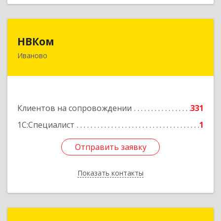
НВКом
НВКом
Иваново
153000, Ивановская обл, Иваново г, Аптечный
пер, дом № 11, оф.8
Подробнее
Клиентов на сопровождении
331
1С:Специалист
1
Отправить заявку
Отправить заявку
Показать контакты
Назад