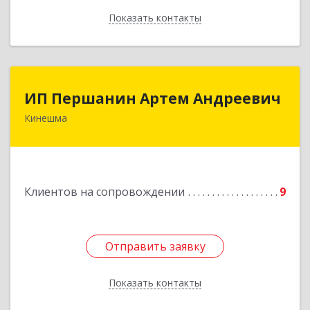
Показать контакты
Назад
ИП Першанин Артем Андреевич
ИП Першанин Артем Андреевич
Кинешма
Подробнее
Клиентов на сопровождении
9
Отправить заявку
Отправить заявку
Показать контакты
Назад