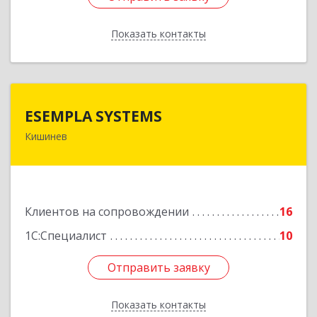
Показать контакты
Назад
ESEMPLA SYSTEMS
ESEMPLA SYSTEMS
Кишинев
Молдова, г.Кишинев, ул. Колумна 170, МД-2004
Подробнее
Клиентов на сопровождении
16
1С:Специалист
10
Отправить заявку
Отправить заявку
Показать контакты
Назад