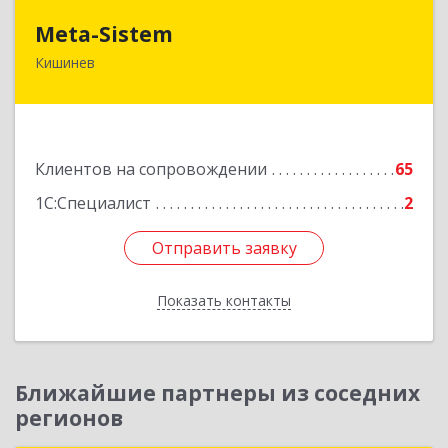
Meta-Sistem
Meta-Sistem
Кишинев
Республика Молдова, MD-2060, Республика
Молдова, г. Кишинев, ул. Куза-Водэ, 44.
Подробнее
Клиентов на сопровождении
65
1С:Специалист
2
Отправить заявку
Отправить заявку
Показать контакты
Назад
Ближайшие партнеры из соседних
регионов