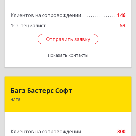
Подробнее
Клиентов на сопровождении
146
1С:Специалист
53
Отправить заявку
Отправить заявку
Показать контакты
Назад
Багз Бастерс Софт
Багз Бастерс Софт
Ялта
298603, Крым Респ, Ялта г, Свердлова ул, дом №
34
Подробнее
Клиентов на сопровождении
300