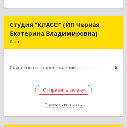
Студия "КЛАСС!" (ИП Черная
Студия "КЛАСС!" (ИП Черная
Екатерина Владимировна)
Екатерина Владимировна)
Ялта
98600, г. Ялта, ул. Свердлова, 24
Подробнее
Клиентов на сопровождении
6
Отправить заявку
Отправить заявку
Показать контакты
Назад