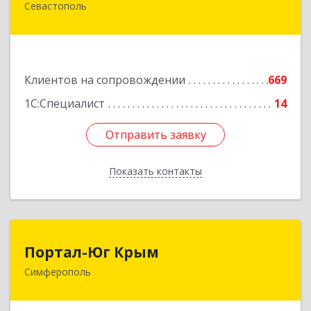
Севастополь
299011, Севастополь г, Генерала Петрова ул,
дом № 20, корпус 1, оф.1
Подробнее
Клиентов на сопровождении
669
1С:Специалист
14
Отправить заявку
Отправить заявку
Показать контакты
Назад
Портал-Юг Крым
Портал-Юг Крым
Симферополь
295015, Крым Респ, Симферополь г, Козлова ул,
дом № 27