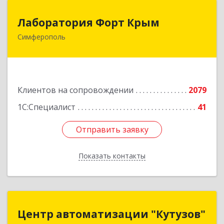
Лаборатория Форт Крым
Лаборатория Форт Крым
Симферополь
295034, Крым Респ, Симферополь г, Киевская
ул, дом № 79, оф.902
Подробнее
Клиентов на сопровождении
2079
1С:Специалист
41
Отправить заявку
Отправить заявку
Показать контакты
Назад
Центр автоматизации "Кутузов"
Центр автоматизации "Кутузов"