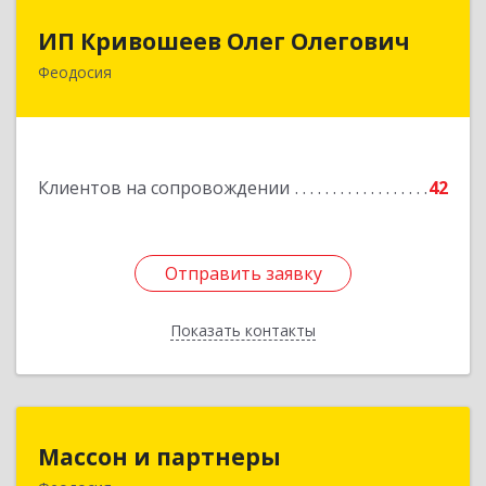
ИП Кривошеев Олег Олегович
ИП Кривошеев Олег Олегович
Феодосия
Подробнее
Клиентов на сопровождении
42
Отправить заявку
Отправить заявку
Показать контакты
Назад
Массон и партнеры
Массон и партнеры