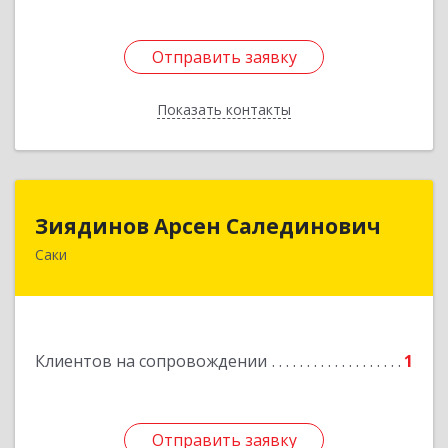
Отправить заявку
Отправить заявку
Показать контакты
Назад
Зиядинов Арсен Салединович
Зиядинов Арсен Салединович
Саки
г.Саки, Интернациональная, 5/2, кв.1
Подробнее
Клиентов на сопровождении
1
Отправить заявку
Отправить заявку