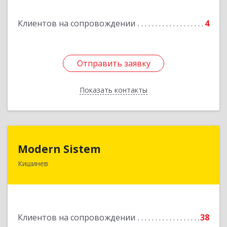
Подробнее
Клиентов на сопровождении
4
Отправить заявку
Отправить заявку
Показать контакты
Назад
Modern Sistem
Modern Sistem
Кишинев
МОЛДОВА, РЕСПУБЛИКА , MD-2004, г. Кишинев,
ул. Бульвар Дмитрий Кантемир, 1, (завод
Топаз, офис 1502)
Подробнее
Клиентов на сопровождении
38