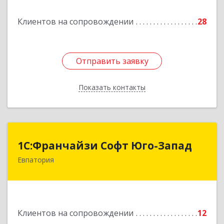
Подробнее
Клиентов на сопровождении
28
Отправить заявку
Отправить заявку
Показать контакты
Назад
1С:Франчайзи Софт Юго-Запад
1С:Франчайзи Софт Юго-Запад
Евпатория
297407, Крым Респ, Евпатория г, Победы пр-кт,
дом № 13, кв.45
Подробнее
Клиентов на сопровождении
12