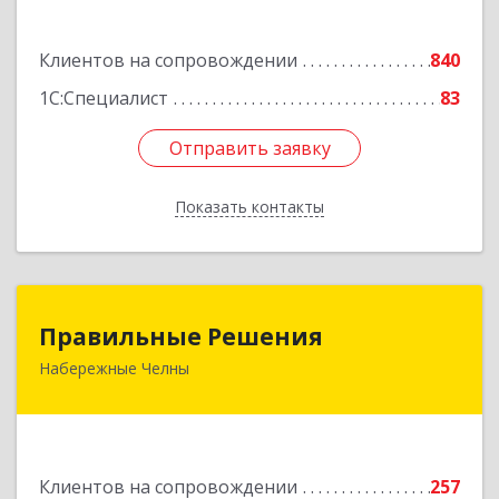
Подробнее
Клиентов на сопровождении
840
1С:Специалист
83
Отправить заявку
Отправить заявку
Показать контакты
Назад
Правильные Решения
Правильные Решения
Набережные Челны
423832, Татарстан Респ, Набережные Челны г,
Дружбы Народов пр-кт, дом № 38А, кв.55
Подробнее
Клиентов на сопровождении
257