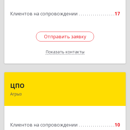
Подробнее
Клиентов на сопровождении
17
Отправить заявку
Отправить заявку
Показать контакты
Назад
ЦПО
ЦПО
Агрыз
422230, Татарстан Респ (Татарстан), м.р-н
Агрызский, г.п. город Агрыз, Агрыз г, Гагарина
ул, дом № 70, пом.1000, пом.3
Подробнее
Клиентов на сопровождении
10