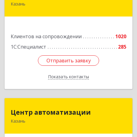
Казань
420088, Татарстан Респ, Казань г, Победы пр-
кт, дом № 159
Подробнее
Клиентов на сопровождении
1020
1С:Специалист
285
Отправить заявку
Отправить заявку
Показать контакты
Назад
Центр автоматизации
Центр автоматизации
Казань
420133, Татарстан Респ, Казань г, Ямашева пр-
кт, дом № 92