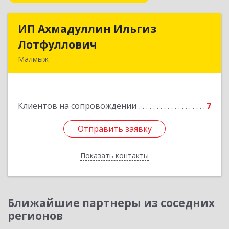
ИП Ахмадуллин Ильгиз
ИП Ахмадуллин Ильгиз
Лотфуллович
Лотфуллович
Малмыж
612920, Кировская обл, г.Малмыж, ул.Ленина, 27
оф.1
Клиентов на сопровождении
7
Подробнее
Отправить заявку
Отправить заявку
Показать контакты
Назад
Ближайшие партнеры из соседних
регионов