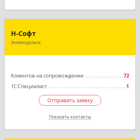
Н-Софт
Н-Софт
Зеленодольск
422521, Татарстан Респ (Татарстан),
Зеленодольский р-н, Зеленодольск г,
Универсиады ул, дом № 1
Подробнее
Клиентов на сопровождении
72
1С:Специалист
1
Отправить заявку
Отправить заявку
Показать контакты
Назад