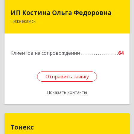
ИП Костина Ольга Федоровна
ИП Костина Ольга Федоровна
Нижнекамск
Подробнее
Клиентов на сопровождении
64
Отправить заявку
Отправить заявку
Показать контакты
Назад
Тонекс
Тонекс