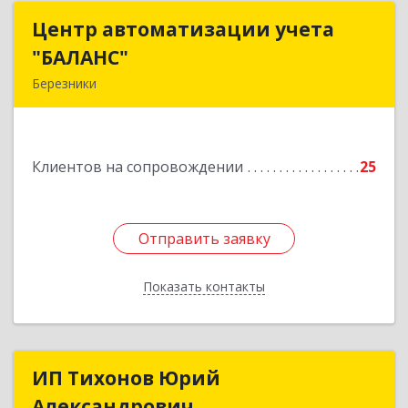
Центр автоматизации учета
Центр автоматизации учета
"БАЛАНС"
"БАЛАНС"
Березники
618419, Пермский край, Березники г,
Ломоносова ул, дом № 98, оф.313А
Клиентов на сопровождении
25
Подробнее
Отправить заявку
Отправить заявку
Показать контакты
Назад
ИП Тихонов Юрий
ИП Тихонов Юрий
Александрович
Александрович