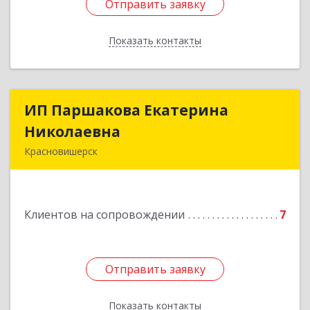
Отправить заявку
Отправить заявку
Показать контакты
Назад
ИП Паршакова Екатерина
ИП Паршакова Екатерина
Николаевна
Николаевна
Красновишерск
618590, Пермский край, Красновишерск г,
Карла Маркса ул, дом № 27, кв.8
Клиентов на сопровождении
7
Подробнее
Отправить заявку
Отправить заявку
Показать контакты
Назад