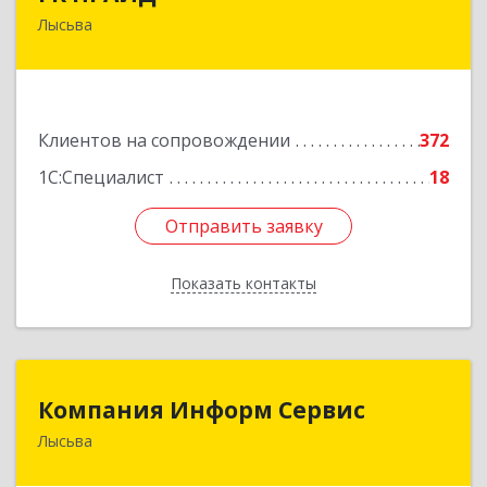
Лысьва
618909, Пермский край, Лысьва г, Репина ул,
дом № 41
Подробнее
Клиентов на сопровождении
372
1С:Специалист
18
Отправить заявку
Отправить заявку
Показать контакты
Назад
Компания Информ Сервис
Компания Информ Сервис
Лысьва
618909, Пермский край, Лысьва г, Металлистов
ул, дом № 3, оф.535