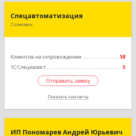
Спецавтоматизация
Спецавтоматизация
Соликамск
618547, Пермский край, Соликамск г,
Транспортная ул, дом № 4
Подробнее
Клиентов на сопровождении
58
1С:Специалист
5
Отправить заявку
Отправить заявку
Показать контакты
Назад
ИП Пономарев Андрей Юрьевич
ИП Пономарев Андрей Юрьевич