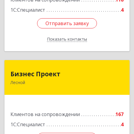
1С:Специалист
4
Отправить заявку
Отправить заявку
Показать контакты
Назад
Бизнес Проект
Бизнес Проект
Лесной
624200, Свердловская обл, Лесной г, Сиротина
ул, дом № 11
Подробнее
Клиентов на сопровождении
167
1С:Специалист
4