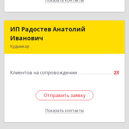
Показать контакты
Назад
ИП Радостев Анатолий
ИП Радостев Анатолий
Иванович
Иванович
Кудымкар
619000, Пермский край, Кудымкар г, Герцена
ул, дом № 52
Клиентов на сопровождении
23
Подробнее
Отправить заявку
Отправить заявку
Показать контакты
Назад