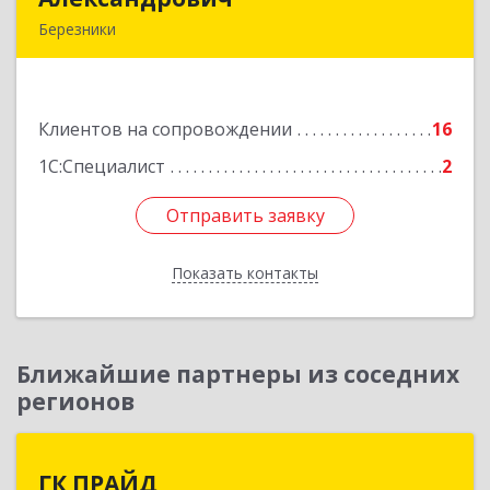
Березники
618400, Пермский край, Березники г, Карла
Маркса ул, дом № 48, оф.431
Клиентов на сопровождении
16
Подробнее
1С:Специалист
2
Отправить заявку
Отправить заявку
Показать контакты
Назад
Ближайшие партнеры из соседних
регионов
ГК ПРАЙД
ГК ПРАЙД