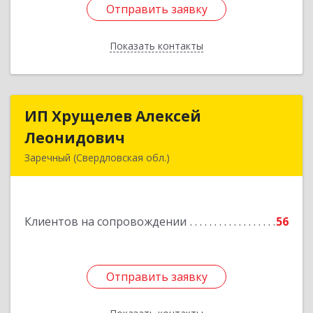
Отправить заявку
Отправить заявку
Показать контакты
Назад
ИП Хрущелев Алексей
ИП Хрущелев Алексей
Леонидович
Леонидович
Заречный (Свердловская обл.)
624250, Свердловская обл, Заречный г,
Курчатова ул, дом № 27/2, кв.57
Клиентов на сопровождении
56
Подробнее
Отправить заявку
Отправить заявку