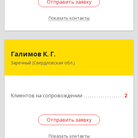
Отправить заявку
Отправить заявку
Показать контакты
Назад
Галимов К. Г.
Галимов К. Г.
Заречный (Свердловская обл.)
Свердловская обл, г. Заречный, ул. Кузнецова,
д.24, оф.72
Подробнее
Клиентов на сопровождении
2
Отправить заявку
Отправить заявку
Показать контакты
Назад