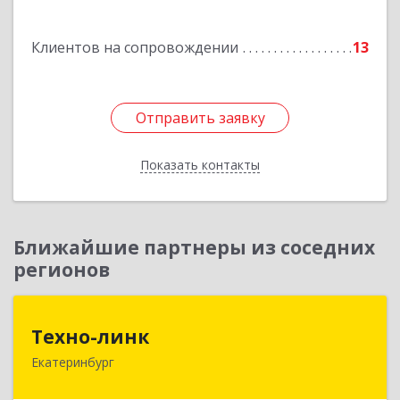
Подробнее
Клиентов на сопровождении
13
Отправить заявку
Отправить заявку
Показать контакты
Назад
Ближайшие партнеры из соседних
регионов
Техно-линк
Техно-линк
Екатеринбург
620000, Свердловская обл, Екатеринбург г,
Основинская ул, строение 10, оф.1116