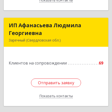
Показать контакты
Назад
ИП Афанасьева Людмила
ИП Афанасьева Людмила
Георгиевна
Георгиевна
Заречный (Свердловская обл.)
624250, Свердловская обл, Заречный г,
Алещенкова ул, дом № 4, кв.46
Клиентов на сопровождении
69
Подробнее
Отправить заявку
Отправить заявку
Показать контакты
Назад