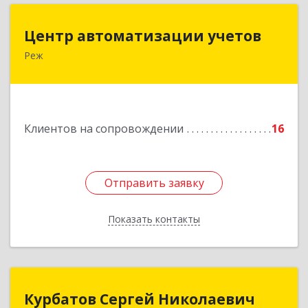
Центр автоматизации учетов
Центр автоматизации учетов
Реж
623750, Свердловская обл, Режевской р-н, Реж
г, Энгельса ул, дом № 6 А
Подробнее
Клиентов на сопровождении
16
Отправить заявку
Отправить заявку
Показать контакты
Назад
Курбатов Сергей Николаевич
Курбатов Сергей Николаевич