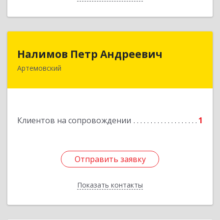
Налимов Петр Андреевич
Налимов Петр Андреевич
Артемовский
623780, Свердловская обл, Артемовский г,
Добролюбова ул, дом № 25
Подробнее
Клиентов на сопровождении
1
Отправить заявку
Отправить заявку
Показать контакты
Назад