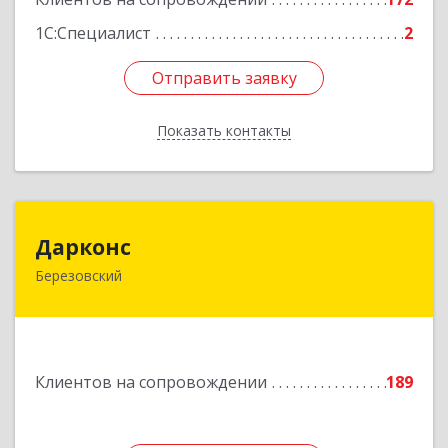
1С:Специалист
2
Отправить заявку
Отправить заявку
Показать контакты
Назад
Дарконс
Дарконс
Березовский
623700, Свердловская обл, Березовский г,
Строителей ул, дом № 4, оф.418
Подробнее
Клиентов на сопровождении
189