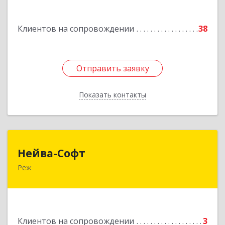
Подробнее
Клиентов на сопровождении
38
Отправить заявку
Отправить заявку
Показать контакты
Назад
Нейва-Софт
Нейва-Софт
Реж
623750, Свердловская обл, Режевской р-н, Реж
г, Ленина ул, дом № 76/1, оф.1
Подробнее
Клиентов на сопровождении
3