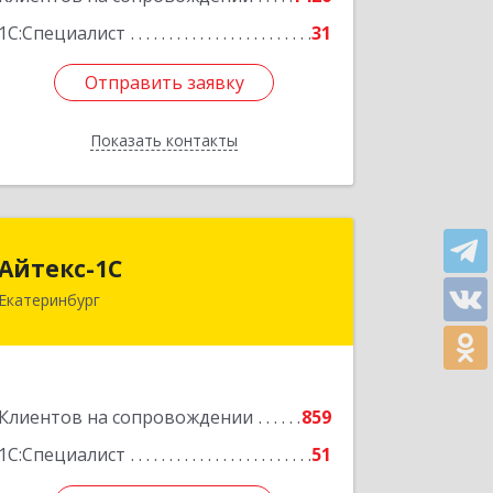
1С:Специалист
31
Отправить заявку
Отправить заявку
Показать контакты
Назад
Айтекс-1С
Айтекс-1С
Екатеринбург
620041, Свердловская обл,
Екатеринбург г, Маяковского ул, дом
№ 25А, оф.1206
Подробнее
Клиентов на сопровождении
859
1С:Специалист
51