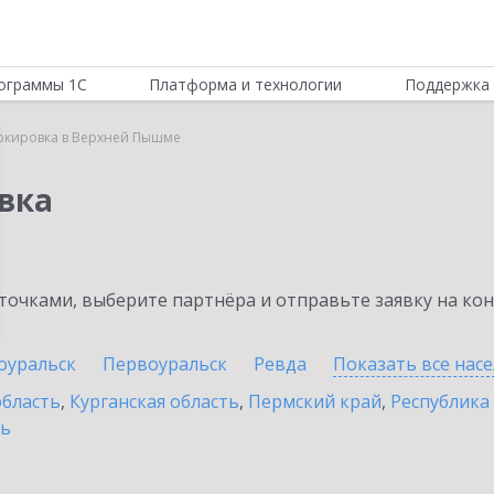
ограммы 1С
Платформа и технологии
Поддержка 
ркировка в Верхней Пышме
вка
очками, выберите партнёра и отправьте заявку на ко
оуральск
Первоуральск
Ревда
Показать все нас
область
,
Курганская область
,
Пермский край
,
Республика
ть