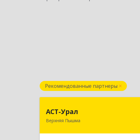
Рекомендованные партнеры
АСТ-Ура
АСТ-Урал
Верхняя Пышма
624090, Свердловская обл, Верхня
Пышма г, Уральских рабочих ул, до
№ 45А - 7