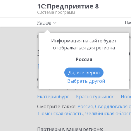
1С:Предприятие 8
Система программ
Россия
Пр
Главная
Сервисы ИТС
1С:Маркировка
1С:Ма
Информация на сайте будет
отображаться для региона
Заказать 1С:Маркиро
Россия
в Верхней Пышме
Да, все верно
Ознакомьтесь с информационными карт
Выбрать другой
внедрение продукта.
Екатеринбург
Краснотурьинск
Нов
Смотрите также:
Россия
,
Свердловская 
Тюменская область
,
Челябинская облас
Партнеры в вашем регионе: