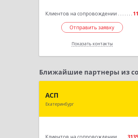
Подробне
Клиентов на сопровождении
1
Отправить заявку
Отправить заявку
Показать контакты
Назад
Ближайшие партнеры из со
АС
АСП
Екатеринбург
620075, Свердловская обл
Екатеринбург г, Карла Либкнехта ул
строение 22, оф.52
Подробне
Клиентов на сопровождении
313