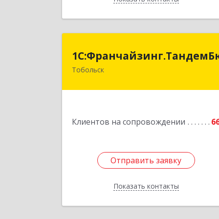
1С:Франчайзинг.ТандемБюдже
1С:Франчайзинг.Тандем
Тобольск
Подробне
Клиентов на сопровождении
6
Отправить заявку
Отправить заявку
Показать контакты
Назад