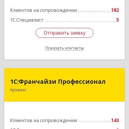
Подробнее
Клиентов на сопровождении
182
1С:Специалист
5
Отправить заявку
Отправить заявку
Показать контакты
Назад
1С:Франчайзи Профессионал
1С:Франчайзи Профессионал
Арзамас
607227, Нижегородская обл, Арзамас г, Кирова
ул, дом № 56, кв.6
Подробнее
Клиентов на сопровождении
143