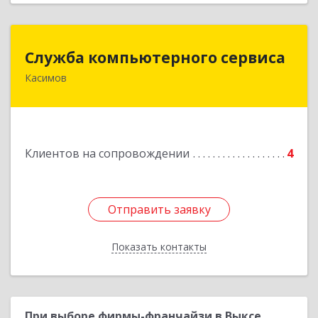
Служба компьютерного сервиса
Служба компьютерного сервиса
Касимов
391300, Рязанская обл., г.Касимов, ул.Советская
136
Подробнее
Клиентов на сопровождении
4
Отправить заявку
Отправить заявку
Показать контакты
Назад
При выборе фирмы-франчайзи в Выксе,