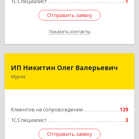
1С:Специалист
1
Отправить заявку
Отправить заявку
Показать контакты
Назад
ИП Никитин Олег Валерьевич
ИП Никитин Олег Валерьевич
Муром
602267, Владимирская обл, Муром г,
Коммунистическая ул., дом № 36
Подробнее
Клиентов на сопровождении
129
1С:Специалист
3
Отправить заявку
Отправить заявку