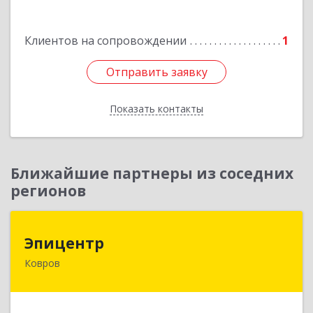
Клиентов на сопровождении
1
Отправить заявку
Отправить заявку
Показать контакты
Назад
Ближайшие партнеры из соседних
регионов
Эпицентр
Эпицентр
Ковров
601900, Владимирская обл, Ковров г, Барсукова
ул, дом № 17