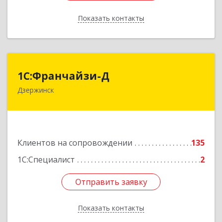
Показать контакты
Назад
1С:Франчайзи-Д
1С:Франчайзи-Д
Дзержинск
606025, Нижегородская обл, Дзержинск г,
Циолковского пр-кт, дом № 15
Подробнее
Клиентов на сопровождении
135
1С:Специалист
2
Отправить заявку
Отправить заявку
Показать контакты
Назад