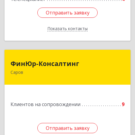
Отправить заявку
Отправить заявку
Показать контакты
Назад
ФинЮр-Консалтинг
ФинЮр-Консалтинг
Саров
607190, Нижегородская обл, Саров г,
Куйбышева ул, дом № 11
Подробнее
Клиентов на сопровождении
9
Отправить заявку
Отправить заявку