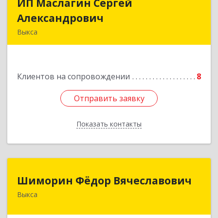
ИП Маслагин Сергей
ИП Маслагин Сергей
Александрович
Александрович
Выкса
607060, Нижегородская обл, , Выкса г, Красная
пл., 16/61
Клиентов на сопровождении
8
Подробнее
Отправить заявку
Отправить заявку
Показать контакты
Назад
Шиморин Фёдор Вячеславович
Шиморин Фёдор Вячеславович
Выкса
Подробнее