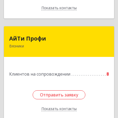
Показать контакты
Назад
АйТи Профи
АйТи Профи
Вязники
Подробнее
Клиентов на сопровождении
8
Отправить заявку
Отправить заявку
Показать контакты
Назад