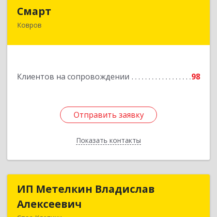
Смарт
Смарт
Ковров
601900, Владимирская обл, Ковров г, Труда ул,
дом № 4, строение 99, оф.42
Подробнее
Клиентов на сопровождении
98
Отправить заявку
Отправить заявку
Показать контакты
Назад
ИП Метелкин Владислав
ИП Метелкин Владислав
Алексеевич
Алексеевич