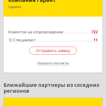
Саранск
430005, Мордовия Респ, Саранск г,
Большевистская ул, дом № 60, этаж 4 оф.7
Подробнее
Клиентов на сопровождении
722
1С:Специалист
11
Отправить заявку
Отправить заявку
Показать контакты
Назад
Ближайшие партнеры из соседних
регионов
1С:Первый Бит, Пенза