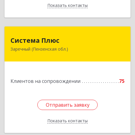
Показать контакты
Назад
Система Плюс
Система Плюс
Заречный (Пензенская обл.)
442960, Пензенская обл, Заречный г,
Комсомольская ул, дом № 1-205
Подробнее
Клиентов на сопровождении
75
Отправить заявку
Отправить заявку
Показать контакты
Назад