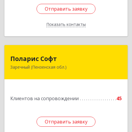
Отправить заявку
Отправить заявку
Показать контакты
Назад
Поларис Софт
Поларис Софт
Заречный (Пензенская обл.)
442960, Пензенская обл, Заречный г,
В.В.Демакова проезд, дом № 5, кв.303
Подробнее
Клиентов на сопровождении
45
Отправить заявку
Отправить заявку