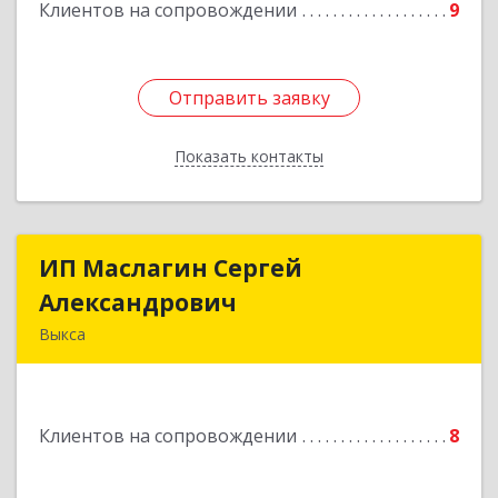
Клиентов на сопровождении
9
Отправить заявку
Отправить заявку
Показать контакты
Назад
ИП Маслагин Сергей
ИП Маслагин Сергей
Александрович
Александрович
Выкса
607060, Нижегородская обл, , Выкса г, Красная
пл., 16/61
Клиентов на сопровождении
8
Подробнее