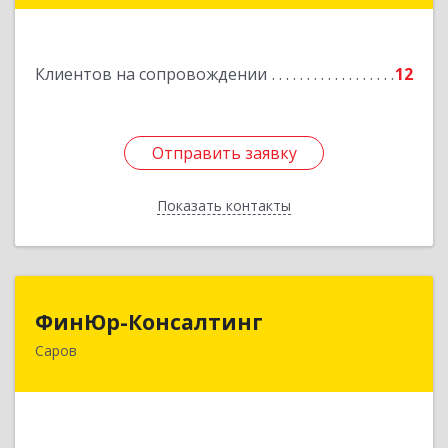
Подробнее
Клиентов на сопровождении
12
Отправить заявку
Отправить заявку
Показать контакты
Назад
ФинЮр-Консалтинг
ФинЮр-Консалтинг
Саров
607190, Нижегородская обл, Саров г,
Куйбышева ул, дом № 11
Подробнее