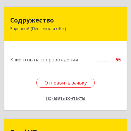
Содружество
Содружество
Заречный (Пензенская обл.)
442962, Пензенская обл, Заречный г,
Промышленная ул, дом № 25
Подробнее
Клиентов на сопровождении
55
Отправить заявку
Отправить заявку
Показать контакты
Назад
ПрофИТ