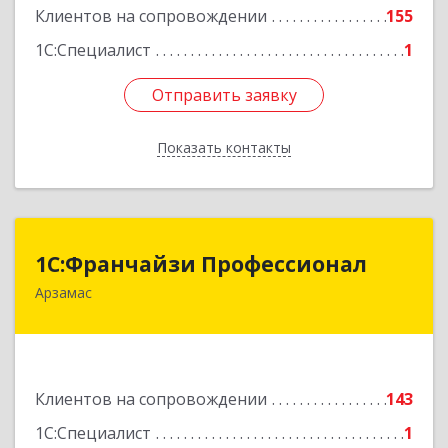
Клиентов на сопровождении
155
1С:Специалист
1
Отправить заявку
Отправить заявку
Показать контакты
Назад
1С:Франчайзи Профессионал
1С:Франчайзи Профессионал
Арзамас
607227, Нижегородская обл, Арзамас г, Кирова
ул, дом № 56, кв.6
Подробнее
Клиентов на сопровождении
143
1С:Специалист
1