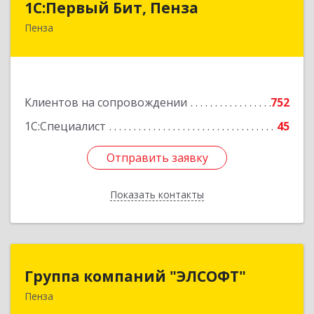
1С:Первый Бит, Пенза
Пенза
440000, Пензенская обл, Пенза г, Московская
ул, дом № 15, пом.1
Подробнее
Клиентов на сопровождении
752
1С:Специалист
45
Отправить заявку
Отправить заявку
Показать контакты
Назад
Группа компаний "ЭЛСОФТ"
Группа компаний "ЭЛСОФТ"
Пенза
440020, Пензенская обл, Пенза г, Суворова ул,