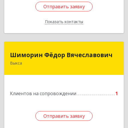
Отправить заявку
Отправить заявку
Показать контакты
Назад
Шиморин Фёдор Вячеславович
Шиморин Фёдор Вячеславович
Выкса
Подробнее
Клиентов на сопровождении
1
Отправить заявку
Отправить заявку