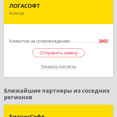
ЛОГАСОФТ
ЛОГАСОФТ
Вологда
160002, Вологодская обл, Вологда г, Гагарина
ул, дом № 26, пом.3
Подробнее
Клиентов на сопровождении
2602
Отправить заявку
Отправить заявку
Показать контакты
Назад
Ближайшие партнеры из соседних
регионов
БизнесСофт
БизнесСофт