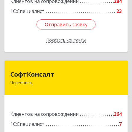
Клиентов на сопровождении
284
1С:Специалист
23
Отправить заявку
Отправить заявку
Показать контакты
Назад
СофтКонсалт
СофтКонсалт
Череповец
162614, Вологодская обл, Череповец г,
М.Горького ул, дом № 32, оф.611/2
Подробнее
Клиентов на сопровождении
264
1С:Специалист
7