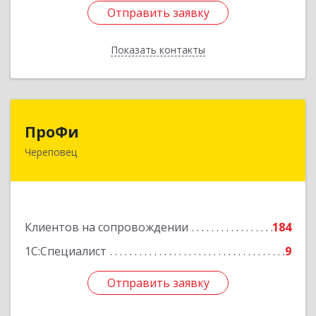
Отправить заявку
Отправить заявку
Показать контакты
Назад
ПроФи
ПроФи
Череповец
162602, Вологодская обл, Череповец г,
Советский пр-кт, дом № 99а, этаж 5, оф. 501
Подробнее
Клиентов на сопровождении
184
1С:Специалист
9
Отправить заявку
Отправить заявку