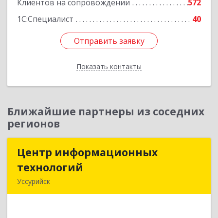
Клиентов на сопровождении
572
1С:Специалист
40
Отправить заявку
Отправить заявку
Показать контакты
Назад
Ближайшие партнеры из соседних
регионов
Центр информационных
Центр информационных
технологий
технологий
Уссурийск
692512, Приморский край, Уссурийск г,
Пушкина ул, дом № 1, пом.2