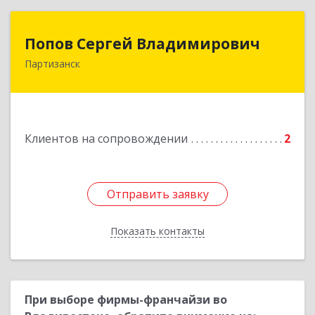
Попов Сергей Владимирович
Попов Сергей Владимирович
Партизанск
692922, Приморский край, г. Находка, ул.
Пограничная, 30-18
Подробнее
Клиентов на сопровождении
2
Отправить заявку
Отправить заявку
Показать контакты
Назад
При выборе фирмы-франчайзи во