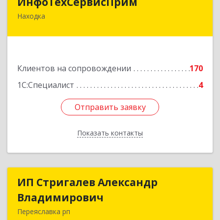
ИнфоТехСервисПрим
Находка
692916, Приморский край, Находка г,
Чернышевского ул, дом № 36, оф.305
Подробнее
Клиентов на сопровождении
170
1С:Специалист
4
Отправить заявку
Отправить заявку
Показать контакты
Назад
ИП Стригалев Александр
ИП Стригалев Александр
Владимирович
Владимирович
Переяславка рп