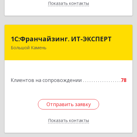
Показать контакты
Назад
1С:Франчайзинг. ИТ-ЭКСПЕРТ
1С:Франчайзинг. ИТ-ЭКСПЕРТ
Большой Камень
692806, Приморский край, Большой Камень г,
Карла Маркса ул, дом № 57, этаж 3
Подробнее
Клиентов на сопровождении
78
Отправить заявку
Отправить заявку
Показать контакты
Назад