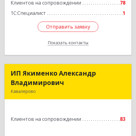
Клиентов на сопровождении
78
Подробнее
1С:Специалист
1
Отправить заявку
Отправить заявку
Показать контакты
Назад
ИП Якименко Александр
ИП Якименко Александр
Владимирович
Владимирович
Кавалерово
692400, Приморский край, Кавалеровский р-н,
Горнореченский пгт, Октябрьская ул, дом № 5
Клиентов на сопровождении
83
Подробнее