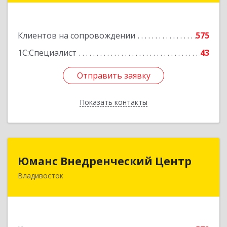
Подробнее
Клиентов на сопровождении
575
1С:Специалист
43
Отправить заявку
Отправить заявку
Показать контакты
Назад
Юманс Внедренческий Центр
Юманс Внедренческий Центр
Владивосток
690014, Приморский край, Владивосток г,
Некрасовская ул, дом № 48а
Подробнее