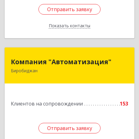
Отправить заявку
Отправить заявку
Показать контакты
Назад
Компания "Автоматизация"
Компания "Автоматизация"
Биробиджан
679016, Еврейская Аобл, Биробиджан г,
Советская ул, дом № 59, кв.3
Подробнее
Клиентов на сопровождении
153
Отправить заявку
Отправить заявку