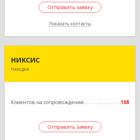
Отправить заявку
Отправить заявку
Показать контакты
Назад
НИКСИС
НИКСИС
Находка
692903, Приморский край, Находка г,
Находкинский пр-кт, дом № 84, кв.73А
Подробнее
Клиентов на сопровождении
108
Отправить заявку
Отправить заявку