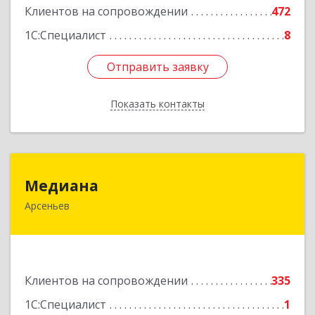
Клиентов на сопровождении
472
Подробнее
1С:Специалист
8
Отправить заявку
Отправить заявку
Показать контакты
Назад
Медиана
Медиана
Арсеньев
692330, Приморский край, Арсеньев г,
Ломоносова ул, дом № 24, кв.1
Подробнее
Клиентов на сопровождении
335
1С:Специалист
1