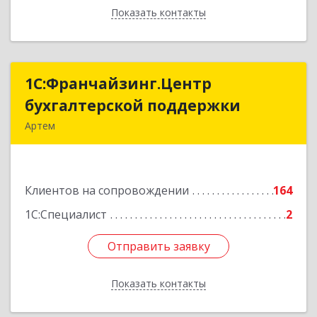
Показать контакты
Назад
1С:Франчайзинг.Центр
1С:Франчайзинг.Центр
бухгалтерской поддержки
бухгалтерской поддержки
Артем
692760, Приморский край, Артем г, Фрунзе ул,
дом № 54А, каб.21
Клиентов на сопровождении
164
Подробнее
1С:Специалист
2
Отправить заявку
Отправить заявку
Показать контакты
Назад