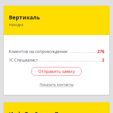
Вертикаль
Вертикаль
Находка
692928, Приморский край, Находка г,
Постышева ул, дом № 27
Подробнее
Клиентов на сопровождении
276
1С:Специалист
2
Отправить заявку
Отправить заявку
Показать контакты
Назад
ИнфоТехСервисПрим