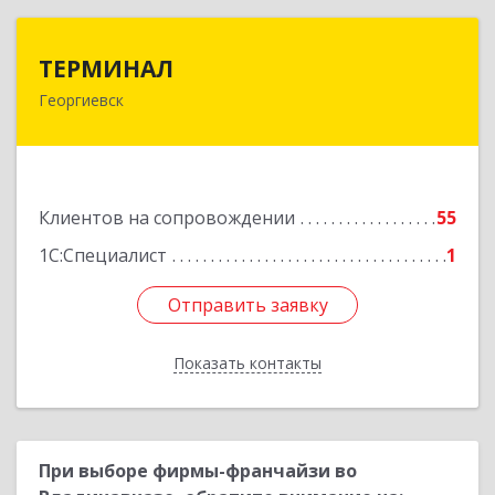
ТЕРМИНАЛ
ТЕРМИНАЛ
Георгиевск
357820, Ставропольский край, Георгиевск г,
Калинина ул, дом № 109
Подробнее
Клиентов на сопровождении
55
1С:Специалист
1
Отправить заявку
Отправить заявку
Показать контакты
Назад
При выборе фирмы-франчайзи во