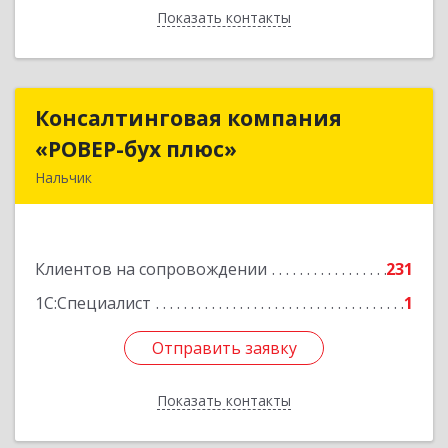
Показать контакты
Назад
Консалтинговая компания
Консалтинговая компания
«РОВЕР-бух плюс»
«РОВЕР-бух плюс»
Нальчик
360004, Кабардино-Балкарская Респ, Нальчик г,
Кирова ул, дом № 233
Клиентов на сопровождении
231
Подробнее
1С:Специалист
1
Отправить заявку
Отправить заявку
Показать контакты
Назад