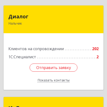
Диалог
Диалог
Нальчик
360016, Кабардино-Балкарская Респ, Нальчик г,
Калюжного ул, дом № 3, этаж 2
Подробнее
Клиентов на сопровождении
202
1С:Специалист
2
Отправить заявку
Отправить заявку
Показать контакты
Назад
ИнТек