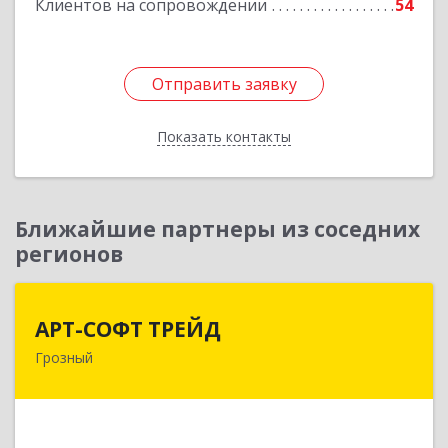
Клиентов на сопровождении
54
Отправить заявку
Отправить заявку
Показать контакты
Назад
Ближайшие партнеры из соседних
регионов
АРТ-СОФТ ТРЕЙД
АРТ-СОФТ ТРЕЙД
Грозный
364013, Чеченская Респ, Грозный г, Полярников
ул, дом № 36А
Подробнее