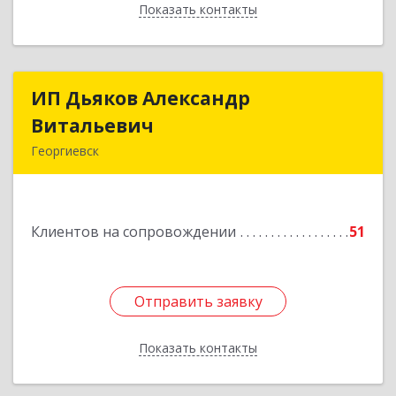
Показать контакты
Назад
ИП Дьяков Александр
ИП Дьяков Александр
Витальевич
Витальевич
Георгиевск
Подробнее
Клиентов на сопровождении
51
Отправить заявку
Отправить заявку
Показать контакты
Назад