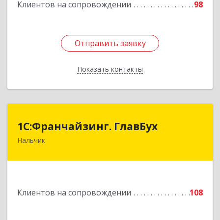
Клиентов на сопровождении
98
Отправить заявку
Отправить заявку
Показать контакты
Назад
1С:Франчайзинг. ГлавБух
1С:Франчайзинг. ГлавБух
Нальчик
360000, Кабардино-Балкарская Респ, Нальчик г,
Пачева ул, дом № 13, ТОД Европа, этаж 3, оф.2
Подробнее
Клиентов на сопровождении
108