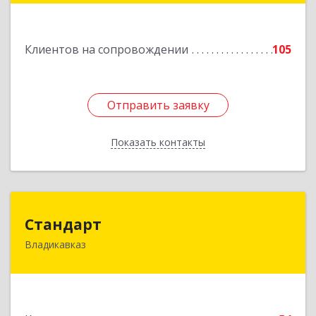
Подробнее
Клиентов на сопровождении
105
Отправить заявку
Отправить заявку
Показать контакты
Назад
Стандарт
Стандарт
Владикавказ
362025, Северная Осетия - Алания Респ,
Владикавказ г, Бородинская ул, дом № 25А,
этаж 2, оф. 25
Подробнее