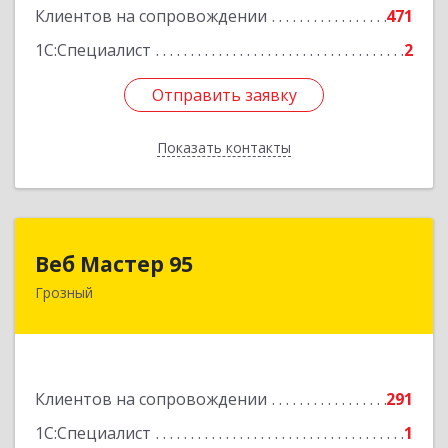
Клиентов на сопровождении
471
1С:Специалист
2
Отправить заявку
Отправить заявку
Показать контакты
Назад
Веб Мастер 95
Веб Мастер 95
Грозный
364050, Чеченская Респ, Грозный г, Им
Гайрбекова Муслима Гайрбековича ул, дом №
72
Подробнее
Клиентов на сопровождении
291
1С:Специалист
1