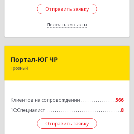
Отправить заявку
Отправить заявку
Показать контакты
Назад
Портал-ЮГ ЧР
Портал-ЮГ ЧР
Грозный
364906, Чеченская Респ, Грозный г, Путина пр-
кт, дом № 30
Подробнее
Клиентов на сопровождении
566
1С:Специалист
8
Отправить заявку
Отправить заявку