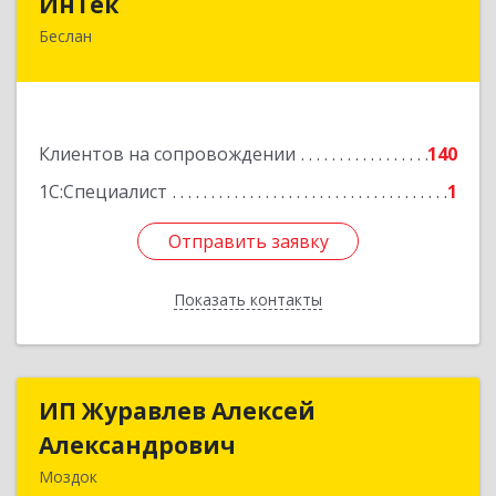
ИнТек
Беслан
363000, Северная Осетия - Алания Респ,
Правобережный, Беслан г, Комсомольская ул,
дом № 69
Подробнее
Клиентов на сопровождении
140
1С:Специалист
1
Отправить заявку
Отправить заявку
Показать контакты
Назад
ИП Журавлев Алексей
ИП Журавлев Алексей
Александрович
Александрович
Моздок