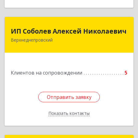
ИП Соболев Алексей Николаевич
ИП Соболев Алексей Николаевич
Верхнеднепровский
Подробнее
Клиентов на сопровождении
5
Отправить заявку
Отправить заявку
Показать контакты
Назад