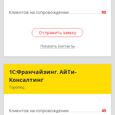
Подробнее
Клиентов на сопровождении
90
Отправить заявку
Отправить заявку
Показать контакты
Назад
1С:Франчайзинг. АйТи-
1С:Франчайзинг. АйТи-
Консалтинг
Консалтинг
Торопец
172840, Тверская обл, Торопец г, Гоголя ул,
дом № 13
Клиентов на сопровождении
49
Подробнее