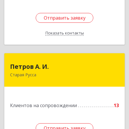
Отправить заявку
Отправить заявку
Показать контакты
Назад
Петров А. И.
Петров А. И.
Старая Русса
Старая Русса, пер.Волотовский, д.23
Подробнее
Клиентов на сопровождении
13
Отправить заявку
Отправить заявку