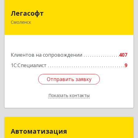
Легасофт
Легасофт
Смоленск
214018, Смоленская обл, Смоленск г, Ново-
Рославльская ул, дом № 13
Подробнее
Клиентов на сопровождении
407
1С:Специалист
9
Отправить заявку
Отправить заявку
Показать контакты
Назад
Автоматизация
Автоматизация