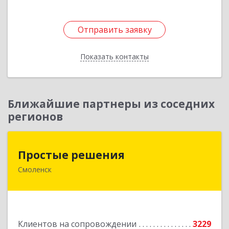
Отправить заявку
Отправить заявку
Показать контакты
Назад
Ближайшие партнеры из соседних
регионов
Простые решения
Простые решения
Смоленск
214015, Смоленская обл, Смоленск г, Большая
Краснофлотская ул, дом № 17
Подробнее
Клиентов на сопровождении
3229