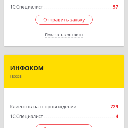
1С:Специалист
57
Отправить заявку
Отправить заявку
Показать контакты
Назад
ИНФОКОМ
ИНФОКОМ
Псков
180000, Псковская обл, Псков г, Советская ул,
дом № 42г
Подробнее
Клиентов на сопровождении
729
1С:Специалист
4