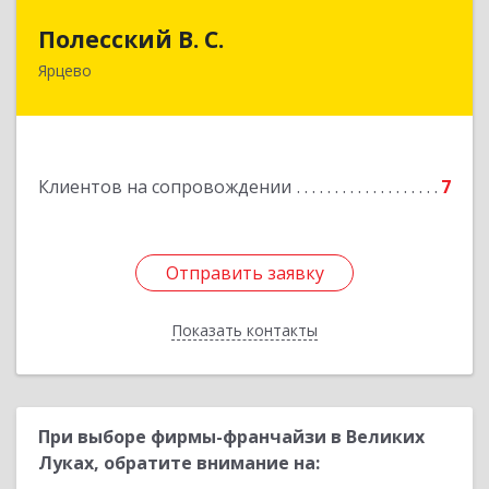
Полесский В. С.
Полесский В. С.
Ярцево
215800,Смоленская обл. г. Ярцево,
ул.Краснофлотская д.30
Подробнее
Клиентов на сопровождении
7
Отправить заявку
Отправить заявку
Показать контакты
Назад
При выборе фирмы-франчайзи в Великих
Луках, обратите внимание на: