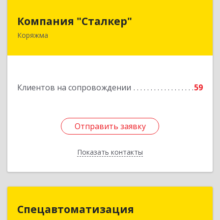
Компания "Сталкер"
Компания "Сталкер"
Коряжма
165651, Архангельская обл, Коряжма г,
Архангельская ул, дом № 14
Подробнее
Клиентов на сопровождении
59
Отправить заявку
Отправить заявку
Показать контакты
Назад
Спецавтоматизация
Спецавтоматизация