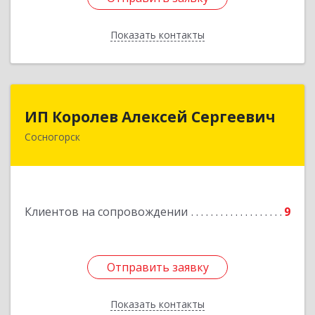
Показать контакты
Назад
ИП Королев Алексей Сергеевич
ИП Королев Алексей Сергеевич
Сосногорск
169500, Коми Респ, Сосногорск г, Советская ул,
дом № 30, кв.12
Подробнее
Клиентов на сопровождении
9
Отправить заявку
Отправить заявку
Показать контакты
Назад