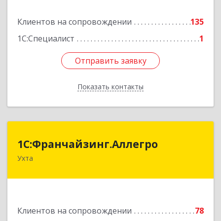
Подробнее
Клиентов на сопровождении
135
1С:Специалист
1
Отправить заявку
Отправить заявку
Показать контакты
Назад
1С:Франчайзинг.Аллегро
1С:Франчайзинг.Аллегро
Ухта
169304, Коми Респ, Ухта г, Чернова ул, дом №
33, кв.49
Подробнее
Клиентов на сопровождении
78