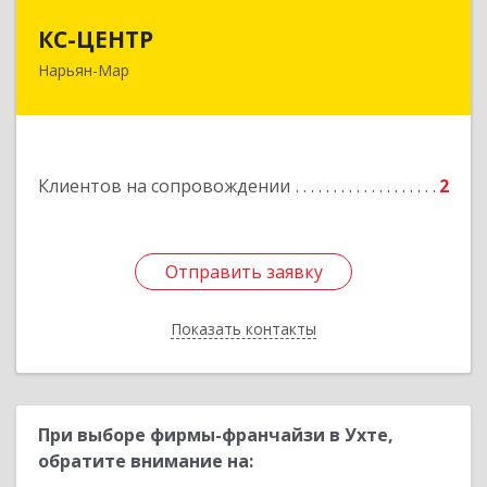
КС-ЦЕНТР
КС-ЦЕНТР
Нарьян-Мар
Подробнее
Клиентов на сопровождении
2
Отправить заявку
Отправить заявку
Показать контакты
Назад
При выборе фирмы-франчайзи в Ухте,
обратите внимание на: