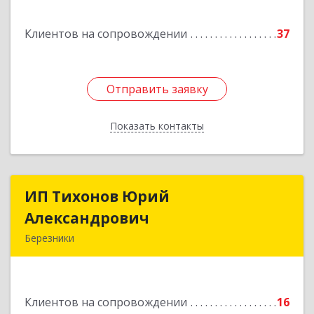
Подробнее
Клиентов на сопровождении
37
Отправить заявку
Отправить заявку
Показать контакты
Назад
ИП Тихонов Юрий
ИП Тихонов Юрий
Александрович
Александрович
Березники
618400, Пермский край, Березники г, Карла
Маркса ул, дом № 48, оф.431
Клиентов на сопровождении
16
Подробнее