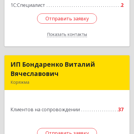
1С:Специалист
2
Отправить заявку
Отправить заявку
Показать контакты
Назад
ИП Бондаренко Виталий
ИП Бондаренко Виталий
Вячеславович
Вячеславович
Коряжма
165650, Архангельская обл, Коряжма г,
Набережная им Н.Островского ул, дом № 38
Клиентов на сопровождении
37
Подробнее
Отправить заявку
Отправить заявку