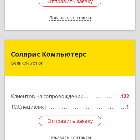
Отправить заявку
Отправить заявку
Показать контакты
Назад
Солярис Компьютерс
Солярис Компьютерс
Великий Устюг
162390, Вологодская обл, Великий Устюг г,
Виноградова ул, дом № 87
Подробнее
Клиентов на сопровождении
122
1С:Специалист
1
Отправить заявку
Отправить заявку
Показать контакты
Назад