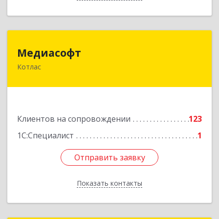
Медиасофт
Медиасофт
Котлас
165300, Архангельская обл, Котлас г,
Маяковского ул, дом № 5
Подробнее
Клиентов на сопровождении
123
1С:Специалист
1
Отправить заявку
Отправить заявку
Показать контакты
Назад