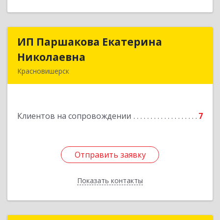
ИП Паршакова Екатерина
ИП Паршакова Екатерина
Николаевна
Николаевна
Красновишерск
618590, Пермский край, Красновишерск г,
Карла Маркса ул, дом № 27, кв.8
Клиентов на сопровождении
7
Подробнее
Отправить заявку
Отправить заявку
Показать контакты
Назад