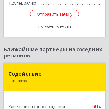
1С:Специалист
3
Отправить заявку
Отправить заявку
Показать контакты
Назад
Ближайшие партнеры из соседних
регионов
Содействие
Содействие
Сыктывкар
167004, Коми Респ, Сыктывкар г, Первомайская
ул, дом № 149
Подробнее
Клиентов на сопровождении
614