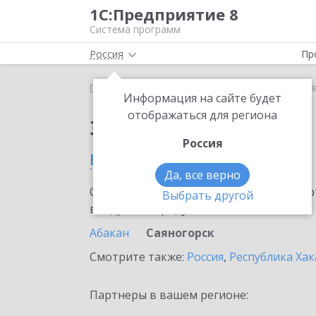
1С:Предприятие 8
Система программ
Россия
Пр
Главная
Сервисы ИТС
1С:Лизинг
1С:Лизинг 
Информация на сайте будет
отображаться для региона
Заказать 1С:Лизинг
Россия
в Саяногорске
Да, все верно
Ознакомьтесь с информационными карт
Выбрать другой
внедрение продукта.
Абакан
Саяногорск
Смотрите также:
Россия
,
Республика Хак
Партнеры в вашем регионе: