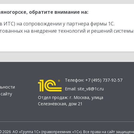
яногорске, обратите внимание на:
в ИТС) на сопровождении у партнера фирмы 1С.
стованных на внедрение технологий и решений системы
Телефон:
+7 (495) 737-92-57
льности
Email:
site_v8@1c.ru
 сайту
Отдел продаж:
г. Москва
,
улица
Селезнёвская, дом 21
© 2026 АО «Группа 1С» (правопреемник «1С»). Все права на сайт защищен