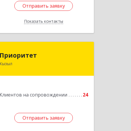
Отправить заявку
Отправить заявку
Показать контакты
Назад
Приоритет
Приоритет
Кызыл
667000, Тыва Респ, Кызыл г,
Комсомольская ул, дом № 20, кв. 2,
оф.1
Подробнее
Клиентов на сопровождении
24
Отправить заявку
Отправить заявку