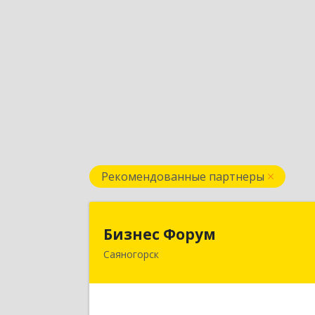
Рекомендованные партнеры
Бизнес Фору
Бизнес Форум
Саяногорск
655603, Хакасия Респ, Саяногорск г
Советский мкр, дом № 2, кв.26
Подробне