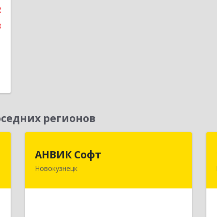
2
3
седних регионов
т
АНВИК Софт
АНВИК Софт
Новокузнецк
а
654079, Кемеровская область -
5
Кузбасс, Новокузнецкий г.о,
Новокузнецк г, Куйбышевский р-н,
Невского ул, дом № 1, этаж 2
е