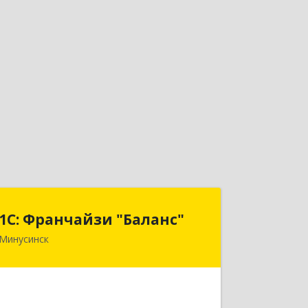
1С: Франчайзи "Баланс"
1С: Франчайзи "Баланс"
Минусинск
662610, Красноярский край,
Минусинск г, Абаканская ул, дом №
43а, пом.14