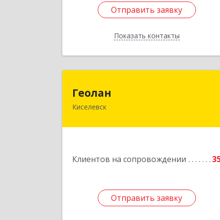
Отправить заявку
Отправить заявку
Показать контакты
Назад
Геола
Геолан
Киселевск
652700, Кемеровская обл, Киселевск г
Транспортная ул, дом № 5
Подробне
Клиентов на сопровождении
3
Отправить заявку
Отправить заявку