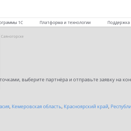
ограммы 1С
Платформа и технологии
Поддержка 
в Саяногорске
очками, выберите партнёра и отправьте заявку на ко
асия
,
Кемеровская область
,
Красноярский край
,
Республ