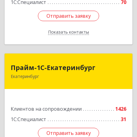
1С:Специалист
70
Отправить заявку
Отправить заявку
Показать контакты
Назад
Прайм-1С-Екатеринбург
Прайм-1С-Екатеринбург
Екатеринбург
620142, Свердловская обл, Екатеринбург г, 8
Марта ул, дом № 49, оф.609
Подробнее
Клиентов на сопровождении
1426
1С:Специалист
31
Отправить заявку
Отправить заявку