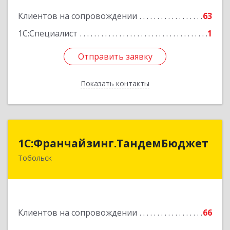
Подробнее
Клиентов на сопровождении
63
1С:Специалист
1
Отправить заявку
Отправить заявку
Показать контакты
Назад
1С:Франчайзинг.ТандемБюджет
1С:Франчайзинг.ТандемБюджет
Тобольск
Подробнее
Клиентов на сопровождении
66