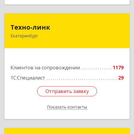
Техно-линк
Техно-линк
Екатеринбург
620000, Свердловская обл, Екатеринбург г,
Основинская ул, строение 10, оф.1116
Подробнее
Клиентов на сопровождении
1179
1С:Специалист
29
Отправить заявку
Отправить заявку
Показать контакты
Назад