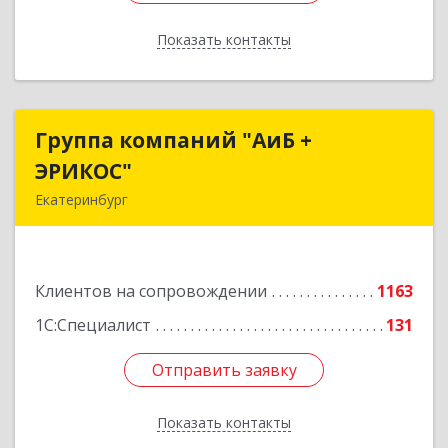
Показать контакты
Назад
Группа компаний "АиБ +
Группа компаний "АиБ +
ЭРИКОС"
ЭРИКОС"
Екатеринбург
620075, Свердловская обл, Екатеринбург г,
Луначарского ул, дом № 81, оф.1008
Клиентов на сопровождении
1163
Подробнее
1С:Специалист
131
Отправить заявку
Отправить заявку
Показать контакты
Назад