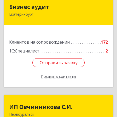
Бизнес аудит
Бизнес аудит
Екатеринбург
620062, Свердловская обл, Екатеринбург г,
Гагарина ул, дом № 14, оф.908
Подробнее
Клиентов на сопровождении
172
1С:Специалист
2
Отправить заявку
Отправить заявку
Показать контакты
Назад
ИП Овчинникова С.И.
ИП Овчинникова С.И.
Первоуральск
623119, Свердловская обл, Первоуральск г,