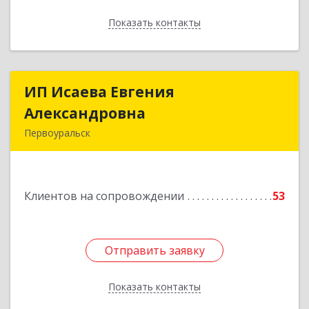
Показать контакты
Назад
ИП Исаева Евгения
ИП Исаева Евгения
Александровна
Александровна
Первоуральск
Подробнее
Клиентов на сопровождении
53
Отправить заявку
Отправить заявку
Показать контакты
Назад