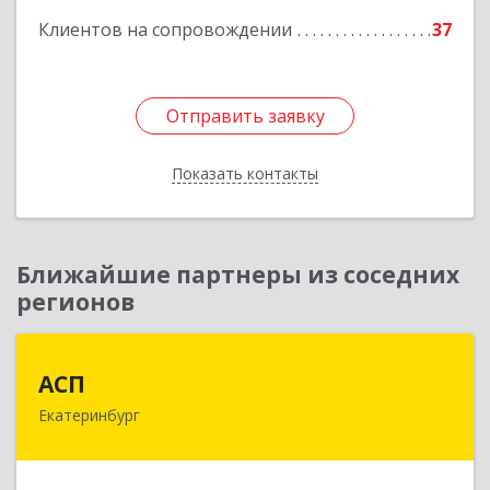
Клиентов на сопровождении
37
Отправить заявку
Отправить заявку
Показать контакты
Назад
Ближайшие партнеры из соседних
регионов
АСП
АСП
Екатеринбург
620075, Свердловская обл, Екатеринбург г,
Карла Либкнехта ул, строение 22, оф.521