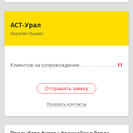
АСТ-Урал
АСТ-Урал
Верхняя Пышма
624090, Свердловская обл, Верхняя Пышма г,
Уральских рабочих ул, дом № 45А - 76
Подробнее
Клиентов на сопровождении
11
Отправить заявку
Отправить заявку
Показать контакты
Назад