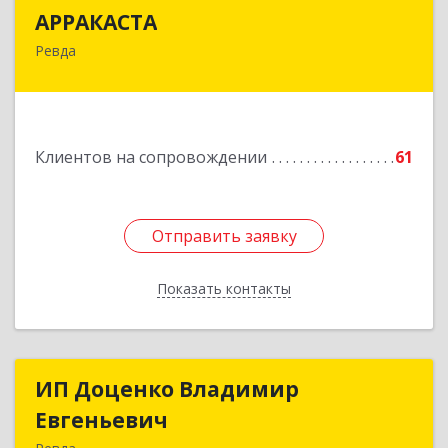
АРРАКАСТА
АРРАКАСТА
Ревда
623286, Свердловская обл, Ревда г, Азина ул,
Здание № 83, оф.3
Подробнее
Клиентов на сопровождении
61
Отправить заявку
Отправить заявку
Показать контакты
Назад
ИП Доценко Владимир
ИП Доценко Владимир
Евгеньевич
Евгеньевич