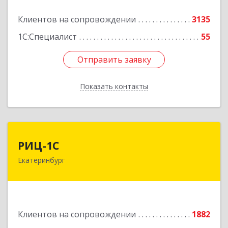
Подробнее
Клиентов на сопровождении
3135
1С:Специалист
55
Отправить заявку
Отправить заявку
Показать контакты
Назад
РИЦ-1С
РИЦ-1С
Екатеринбург
620102, Свердловская обл, Екатеринбург г,
Фурманова ул, дом № 124
Подробнее
Клиентов на сопровождении
1882