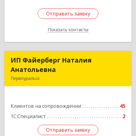
Отправить заявку
Отправить заявку
Показать контакты
Назад
ИП Файерберг Наталия
ИП Файерберг Наталия
Анатольевна
Анатольевна
Первоуральск
623119, Свердловская обл, Первоуральск г,
Строителей ул, дом № 38-24
Клиентов на сопровождении
45
Подробнее
1С:Специалист
2
Отправить заявку
Отправить заявку