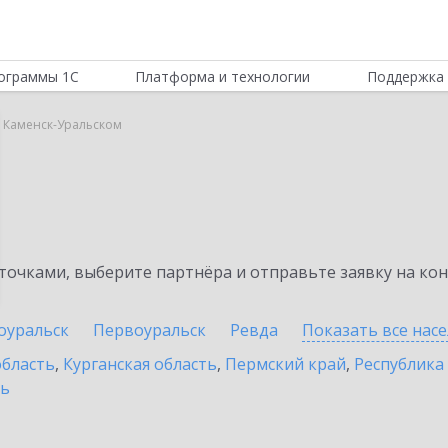
ограммы 1С
Платформа и технологии
Поддержка 
в Каменск-Уральском
очками, выберите партнёра и отправьте заявку на ко
оуральск
Первоуральск
Ревда
Показать все нас
область
,
Курганская область
,
Пермский край
,
Республика
ть