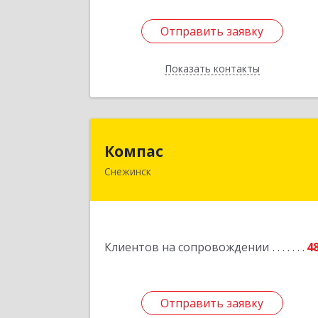
Отправить заявку
Отправить заявку
Показать контакты
Назад
Компа
Компас
Снежинск
456776, Челябинская обл, Снежинск г
Комсомольская ул, дом № 12, кв.7
Подробне
Клиентов на сопровождении
4
Отправить заявку
Отправить заявку