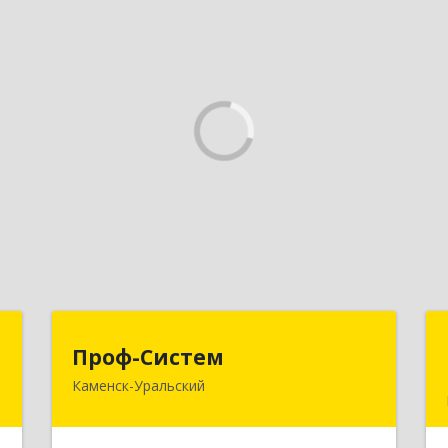
р
Проф-Систем
Проф-Систем
Каменск-Уральский
-
623406, Свердловская обл, Каменск-
№
Уральский г, Уральская ул, дом № 43,
8
пом.110