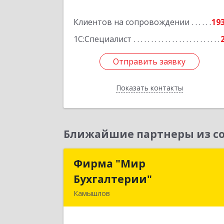
Подробне
Клиентов на сопровождении
19
1С:Специалист
Отправить заявку
Отправить заявку
Показать контакты
Назад
Ближайшие партнеры из со
Фирма "Мир
Фирма "Ми
Бухгалтерии"
Бухгалтерии
Камышлов
624860, Свердловская обл, Камышло
г, Советская ул, дом № 