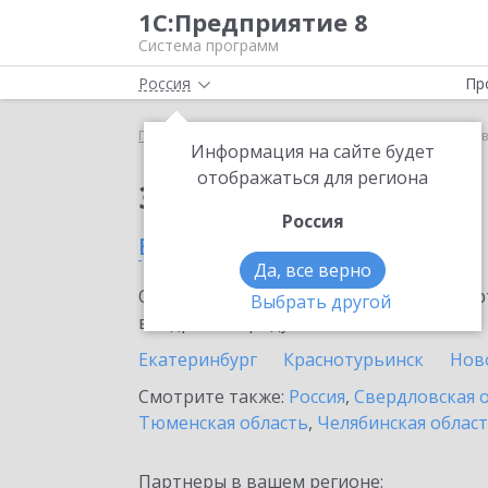
1С:Предприятие 8
Система программ
Россия
Пр
Главная
Сервисы ИТС
1С:Лизинг
1С:Лизинг 
Информация на сайте будет
отображаться для региона
Заказать 1С:Лизинг
Россия
в Каменск-Уральском
Да, все верно
Ознакомьтесь с информационными карт
Выбрать другой
внедрение продукта.
Екатеринбург
Краснотурьинск
Нов
Смотрите также:
Россия
,
Свердловская 
Тюменская область
,
Челябинская облас
Партнеры в вашем регионе: