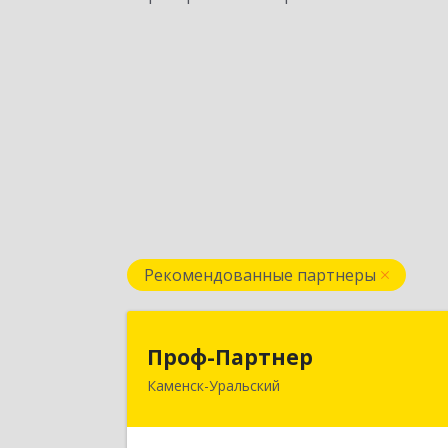
Рекомендованные партнеры
Проф-Партне
Проф-Партнер
Каменск-Уральский
623406, Свердловская обл, Каменск
Уральский г, Алюминиевая ул, дом 
3