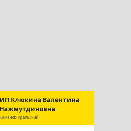
ИП Клюкина Валентина
ИП Клюкина Валентина
Нажмутдиновна
Нажмутдиновна
Каменск-Уральский
623404, Свердловская обл, Каменск-
Уральский г, Крылова ул, дом № 19б,