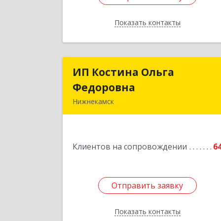
Показать контакты
Назад
ИП Костина Ольга
ИП Костина Ольг
Федоровна
Федоровн
Нижнекамск
Подробне
Клиентов на сопровождении
6
Отправить заявку
Отправить заявку
Показать контакты
Назад