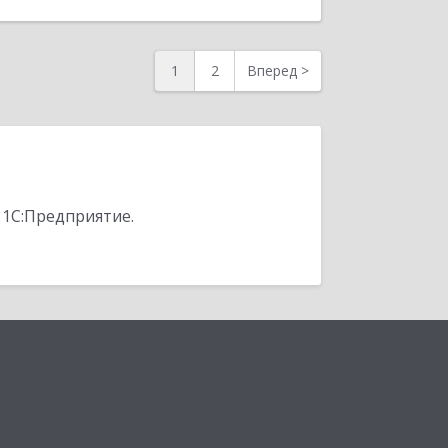
1
2
Вперед
>
 1С:Предприятие.