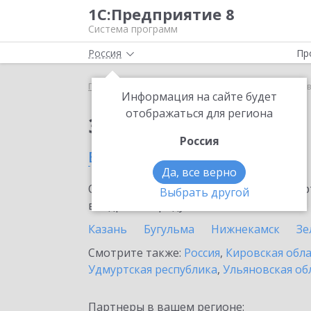
1С:Предприятие 8
Система программ
Россия
Пр
Главная
Сервисы ИТС
1С:Лизинг
1С:Лизинг в
Информация на сайте будет
отображаться для региона
Заказать 1С:Лизинг
Россия
в Татарстане
Да, все верно
Ознакомьтесь с информационными карт
Выбрать другой
внедрение продукта.
Казань
Бугульма
Нижнекамск
Зе
Смотрите также:
Россия
,
Кировская обл
Удмуртская республика
,
Ульяновская об
Партнеры в вашем регионе: