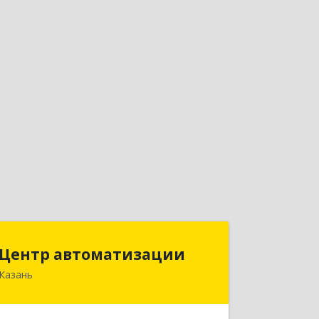
Центр автоматизации
Центр автоматизации
Казань
420133, Татарстан Респ, Казань г,
Ямашева пр-кт, дом № 92