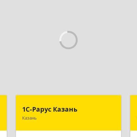
Т
1С-Рарус Казань
1С-Рарус Казань
Казань
д
420088, Татарстан Респ, Казань г,
а
Победы пр-кт, дом № 159
3