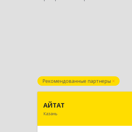
Рекомендованные партнеры
АЙТА
АЙТАТ
Казань
420097, Татарстан Респ, г.о. горо
Казань, Казань г, Лейтенант
Шмидта ул, дом № 35А, пом.20