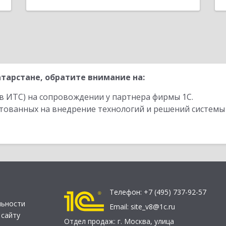
тарстане, обратите внимание на:
в ИТС) на сопровождении у партнера фирмы 1С.
стованных на внедрение технологий и решений системы
Телефон:
+7 (495) 737-92-57
льности
Email:
site_v8@1c.ru
 сайту
Отдел продаж:
г. Москва
,
улица