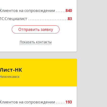
Подробнее
Клиентов на сопровождении
840
1С:Специалист
83
Отправить заявку
Отправить заявку
Показать контакты
Назад
Лист-НК
Лист-НК
Нижнекамск
423585, Татарстан Респ,
Нижнекамский р-н, Нижнекамск г,
Вокзальная ул, дом № 38 Г, оф.29
Подробнее
Клиентов на сопровождении
193