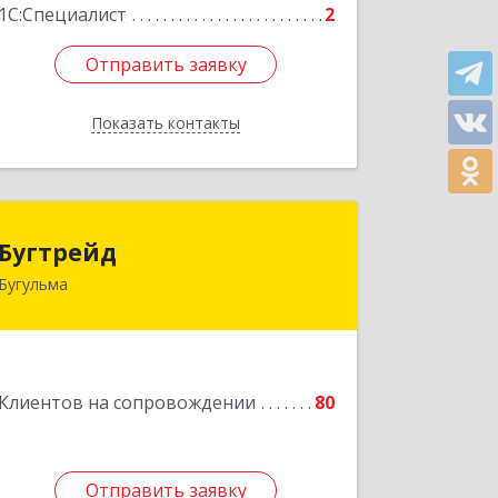
1С:Специалист
2
Отправить заявку
Отправить заявку
Показать контакты
Назад
Бугтрейд
Бугтрейд
Бугульма
420230, Татарстан Респ, Бугульма г,
Вахитово, дом № 7, кв.73
Подробнее
Клиентов на сопровождении
80
Отправить заявку
Отправить заявку