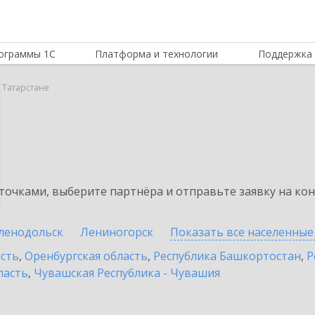
ограммы 1С
Платформа и технологии
Поддержка 
 Татарстане
очками, выберите партнёра и отправьте заявку на ко
ленодольск
Лениногорск
Показать все населенны
асть
,
Оренбургская область
,
Республика Башкортостан
,
Р
ласть
,
Чувашская Республика - Чувашия