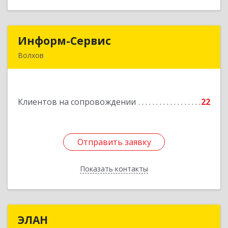
Информ-Сервис
Информ-Сервис
Волхов
187400, Ленинградская обл, Волхов г,
Волховский пр-кт, дом № 7
Клиентов на сопровождении
22
Подробнее
Отправить заявку
Отправить заявку
Показать контакты
Назад
ЭЛАН
ЭЛАН