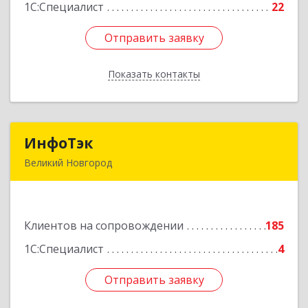
Подробнее
1С:Специалист
22
Отправить заявку
Отправить заявку
Показать контакты
Назад
ИнфоТэк
ИнфоТэк
Великий Новгород
173003, Новгородская обл, Великий Новгород
г, Великая ул, дом № 22
Клиентов на сопровождении
185
Подробнее
1С:Специалист
4
Отправить заявку
Отправить заявку