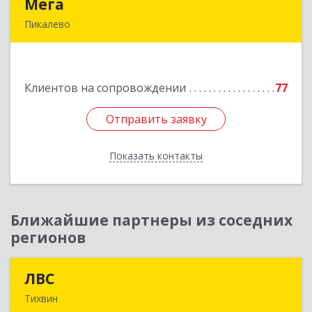
Мега
Мега
Пикалево
187600, Ленинградская обл, Пикалево г,
Заводская ул, дом № 10
Клиентов на сопровождении
77
Подробнее
Отправить заявку
Отправить заявку
Показать контакты
Назад
Ближайшие партнеры из соседних
регионов
ЛВС
ЛВС
Тихвин