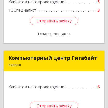
Клиентов на сопровождении
5
Подробнее
1С:Специалист
3
Отправить заявку
Отправить заявку
Показать контакты
Назад
Компьютерный центр Гигабайт
Компьютерный центр Гигабайт
Кириши
187110, Ленинградская обл, Кириши г,
Нефтехимиков ул, дом № 31
Клиентов на сопровождении
6
Подробнее
Отправить заявку
Отправить заявку