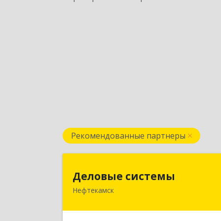
Рекомендованные партнеры
Деловые систем
Деловые системы
Нефтекамск
452689, Башкортостан Респ
Нефтекамск г, Ленина ул, дом № 47В
пом.