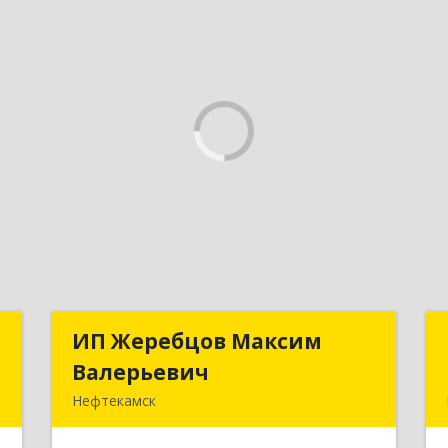
ы
ИП Жеребцов Максим
ИП Жеребцов Максим
Валерьевич
Валерьевич
,
Нефтекамск
,
452680, Башкортостан Респ,
3
Нефтекамск г, Зодчих ул, строение №