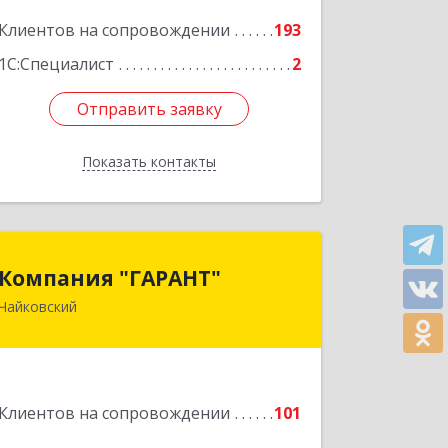
Подробнее
Клиентов на сопровождении
193
1С:Специалист
2
Отправить заявку
Отправить заявку
Показать контакты
Назад
Компания "ГАРАНТ"
Компания "ГАРАНТ"
Чайковский
617760, Пермский край, Чайковский г,
Карла Маркса ул, дом № 31, оф.3
Подробнее
Клиентов на сопровождении
101