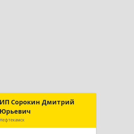
ИП Сорокин Дмитрий
ИП Сорокин Дмитрий
Юрьевич
Юрьевич
Нефтекамск
452684, Башкортостан Респ,
Нефтекамск г, Дорожная ул, дом № 23,