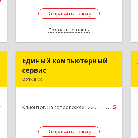
Отправить заявку
Отправить заявку
Показать контакты
Назад
р
Единый компьютерный
Единый компьютерный
ч
сервис
сервис
Воткинск
,
Подробнее
,
6
3
Клиентов на сопровождении
5
е
Отправить заявку
Отправить заявку