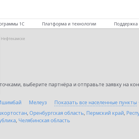
ограммы 1С
Платформа и технологии
Поддержка 
в Нефтекамске
очками, выберите партнёра и отправьте заявку на ко
Ишимбай
Мелеуз
Показать все населенные
пункты
шкортостан
,
Оренбургская область
,
Пермский край
,
Респ
ублика
,
Челябинская область