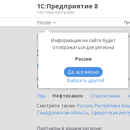
1С:Предприятие 8
Система программ
Россия
Пр
Главная
Сервисы ИТС
1С:Лизинг
1С:Лизинг 
Информация на сайте будет
отображаться для региона
Заказать 1С:Лизинг
Россия
в Нефтекамске
Да, все верно
Ознакомьтесь с информационными карт
Выбрать другой
внедрение продукта.
Уфа
Нефтекамск
Стерлитамак
Смотрите также:
Россия
,
Республика Ба
Свердловская область
,
Удмуртская респ
Партнеры в вашем регионе: