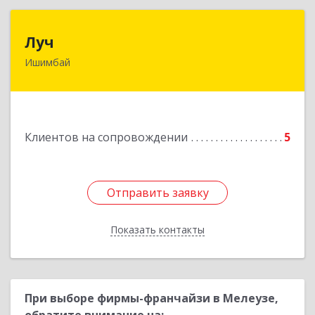
Луч
Луч
Ишимбай
453215, Башкортостан Респ, Ишимбайский р-н,
Ишимбай г, Ленина пр-кт, дом № 29, кв.29
Подробнее
Клиентов на сопровождении
5
Отправить заявку
Отправить заявку
Показать контакты
Назад
При выборе фирмы-франчайзи в Мелеузе,