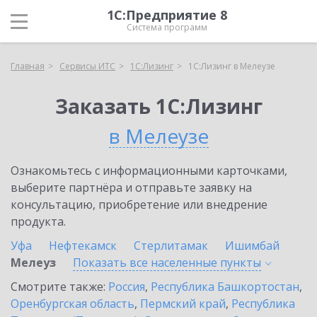
1С:Предприятие 8
Система программ
Главная
Сервисы ИТС
1С:Лизинг
1С:Лизинг в Мелеузе
Заказать 1С:Лизинг
в Мелеузе
Ознакомьтесь с информационными карточками,
выберите партнёра и отправьте заявку на
консультацию, приобретение или внедрение
продукта.
Уфа
Нефтекамск
Стерлитамак
Ишимбай
Мелеуз
Показать все населенные
пункты
Смотрите также:
Россия
,
Республика Башкортостан
,
Оренбургская область
,
Пермский край
,
Республика