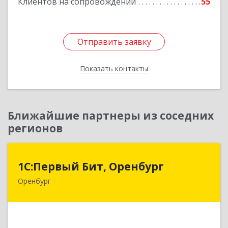
Клиентов на сопровождении
55
Отправить заявку
Отправить заявку
Показать контакты
Назад
Ближайшие партнеры из соседних
регионов
1С:Первый Бит, Оренбург
1С:Первый Бит, Оренбург
Оренбург
460044, Оренбургская обл, Оренбург, Березка
ул, дом № 2/5, пом.4
Подробнее