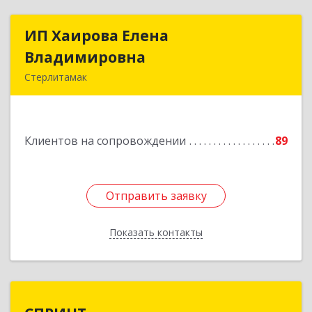
ИП Хаирова Елена
ИП Хаирова Елена
Владимировна
Владимировна
Стерлитамак
Подробнее
Клиентов на сопровождении
89
Отправить заявку
Отправить заявку
Показать контакты
Назад
СПРИНТ