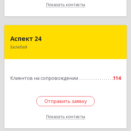
Показать контакты
Назад
Аспект 24
Аспект 24
Белебей
452000, Башкортостан Респ, Белебей г, им
В.И.Ленина ул, дом № 23/1
Подробнее
Клиентов на сопровождении
114
Отправить заявку
Отправить заявку
Показать контакты
Назад