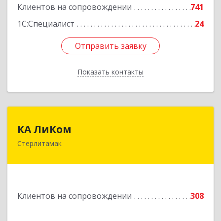
Клиентов на сопровождении
741
1С:Специалист
24
Отправить заявку
Отправить заявку
Показать контакты
Назад
КА ЛиКом
КА ЛиКом
Стерлитамак
453115, Башкортостан Респ, г.о. город
Стерлитамак, Стерлитамак г, Республиканская
ул, дом № 9в
Подробнее
Клиентов на сопровождении
308