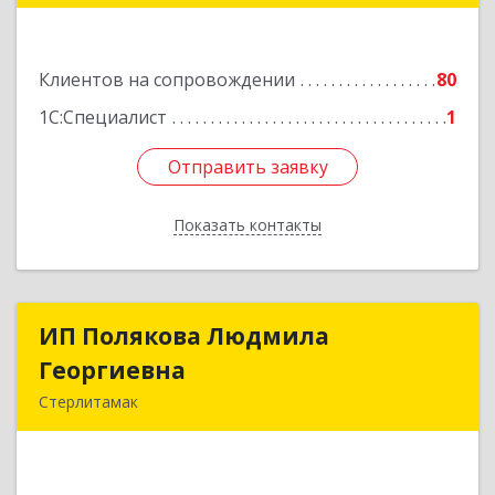
Подробнее
Клиентов на сопровождении
80
1С:Специалист
1
Отправить заявку
Отправить заявку
Показать контакты
Назад
ИП Полякова Людмила
ИП Полякова Людмила
Георгиевна
Георгиевна
Стерлитамак
453120, Башкортостан Респ, Стерлитамак г,
Имая Насыри ул, дом № 1, кв.74