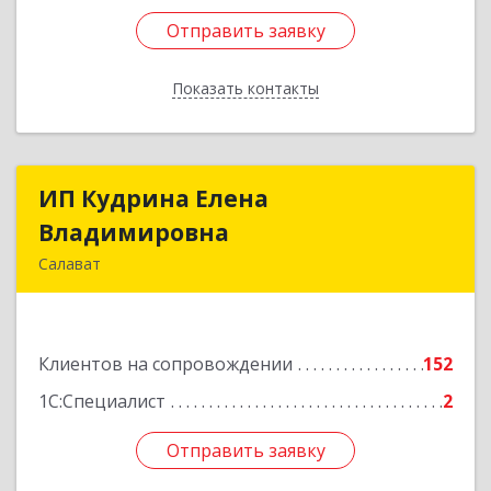
Отправить заявку
Отправить заявку
Показать контакты
Назад
ИП Кудрина Елена
ИП Кудрина Елена
Владимировна
Владимировна
Салават
453265, Башкортостан Респ, Салават г,
Бекетова ул, дом № 10, кв.87
Клиентов на сопровождении
152
Подробнее
1С:Специалист
2
Отправить заявку
Отправить заявку