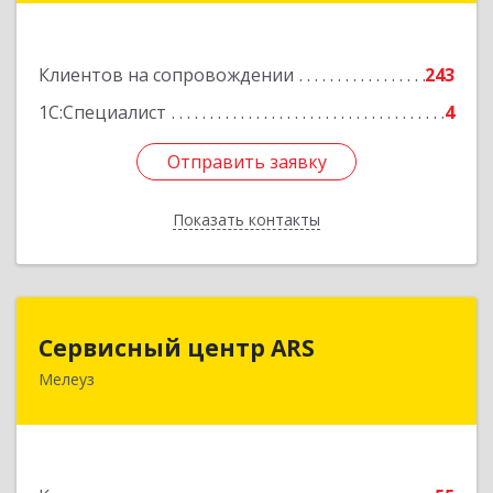
Подробнее
Клиентов на сопровождении
243
1С:Специалист
4
Отправить заявку
Отправить заявку
Показать контакты
Назад
Сервисный центр ARS
Сервисный центр ARS
Мелеуз
Подробнее