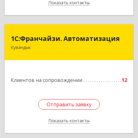
Показать контакты
Назад
1С:Франчайзи. Автоматизация
1С:Франчайзи. Автоматизация
Кувандык
462220, Оренбургская обл, Кувандыкский р-н,
Кувандык г, Советская ул, дом № 10
Подробнее
Клиентов на сопровождении
12
Отправить заявку
Отправить заявку
Показать контакты
Назад