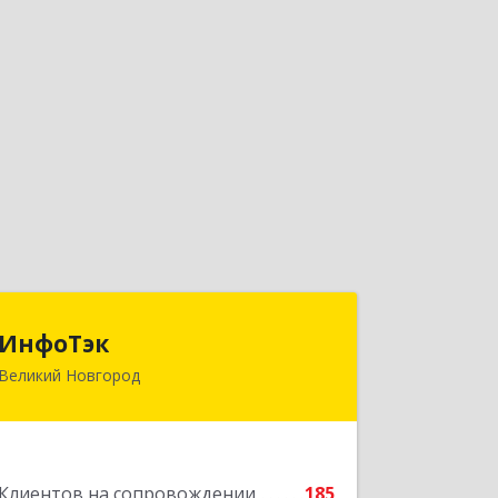
ИнфоТэк
ИнфоТэк
Великий Новгород
173003, Новгородская обл, Великий
Новгород г, Великая ул, дом № 22
Подробнее
Клиентов на сопровождении
185