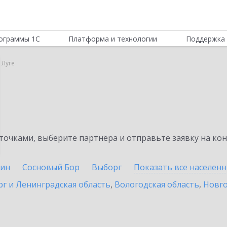
ограммы 1С
Платформа и технологии
Поддержка 
 Луге
очками, выберите партнёра и отправьте заявку на ко
ин
Сосновый Бор
Выборг
Показать все населен
г и Ленинградская область
,
Вологодская область
,
Новго