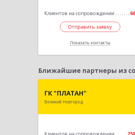
Подробне
Клиентов на сопровождении
6
Отправить заявку
Отправить заявку
Показать контакты
Назад
Ближайшие партнеры из со
ГК "ПЛАТАН
ГК "ПЛАТАН"
Великий Новгород
173003, Новгородская обл, Велики
Новгород г, Большая Санкт
Петербургская ул, дом № 80, оф.1
Подробне
Клиентов на сопровождении
25