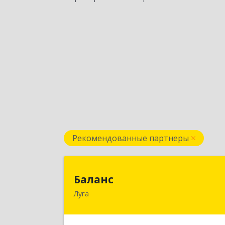
Рекомендованные партнеры
Балан
Баланс
Луга
188230, Ленинградская обл, Луга г
Урицкого пр-кт, дом № 77