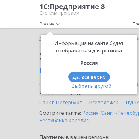
1С:Предприятие 8
Система программ
Россия
Пр
Главная
Сервисы ИТС
1С:Лизинг
1С:Лизинг в
Информация на сайте будет
отображаться для региона
Заказать 1С:Лизинг
Россия
в Луге
Да, все верно
Ознакомьтесь с информационными карт
Выбрать другой
внедрение продукта.
Санкт-Петербург
Всеволожск
Пушк
Смотрите также:
Россия
,
Санкт-Петербур
Республика Карелия
Партнеры в вашем регионе: