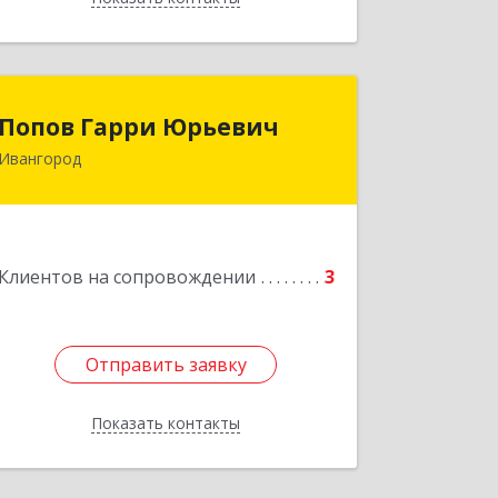
Попов Гарри Юрьевич
Попов Гарри Юрьевич
Ивангород
Подробнее
Клиентов на сопровождении
3
Отправить заявку
Отправить заявку
Показать контакты
Назад