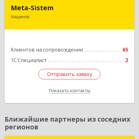
Meta-Sistem
Meta-Sistem
Кишинев
Республика Молдова, MD-2060, Республика
Молдова, г. Кишинев, ул. Куза-Водэ, 44.
Подробнее
Клиентов на сопровождении
65
1С:Специалист
2
Отправить заявку
Отправить заявку
Показать контакты
Назад
Ближайшие партнеры из соседних
регионов