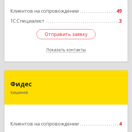
Подробнее
Клиентов на сопровождении
49
1С:Специалист
3
Отправить заявку
Отправить заявку
Показать контакты
Назад
Фидес
Фидес
Кишинев
МОЛДОВА, РЕСПУБЛИКА , MD-2008, г.Кишинев,
ул.Василе Лупу, 34/1, кв.37
Подробнее
Клиентов на сопровождении
4