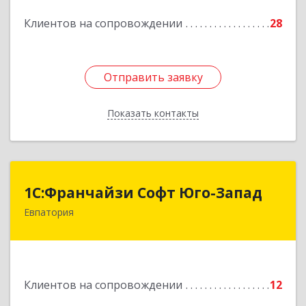
Подробнее
Клиентов на сопровождении
28
Отправить заявку
Отправить заявку
Показать контакты
Назад
1С:Франчайзи Софт Юго-Запад
1С:Франчайзи Софт Юго-Запад
Евпатория
297407, Крым Респ, Евпатория г, Победы пр-кт,
дом № 13, кв.45
Подробнее
Клиентов на сопровождении
12