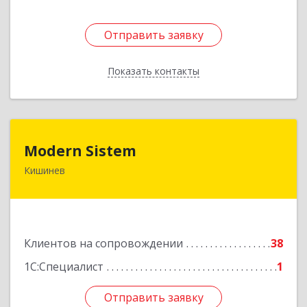
Отправить заявку
Отправить заявку
Показать контакты
Назад
Modern Sistem
Modern Sistem
Кишинев
МОЛДОВА, РЕСПУБЛИКА , MD-2004, г. Кишинев,
ул. Бульвар Дмитрий Кантемир, 1, (завод
Топаз, офис 1502)
Подробнее
Клиентов на сопровождении
38
1С:Специалист
1
Отправить заявку
Отправить заявку