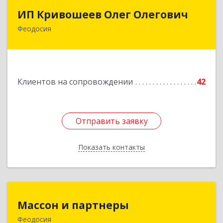
ИП Кривошеев Олег Олегович
ИП Кривошеев Олег Олегович
Феодосия
Подробнее
Клиентов на сопровождении
42
Отправить заявку
Отправить заявку
Показать контакты
Назад
Массон и партнеры
Массон и партнеры
Феодосия
298112, Крым Респ, Феодосия г, Крымская ул,