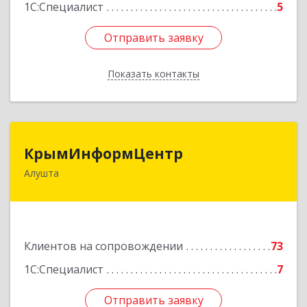
1С:Специалист
5
Отправить заявку
Отправить заявку
Показать контакты
Назад
КрымИнформЦентр
КрымИнформЦентр
Алушта
298500, Крым Респ, Алушта г, Горького ул, дом
№ 34А, оф.7
Подробнее
Клиентов на сопровождении
73
1С:Специалист
7
Отправить заявку
Отправить заявку