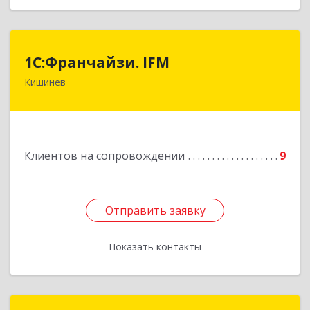
1С:Франчайзи. IFM
1С:Франчайзи. IFM
Кишинев
MD-2020, Молдова, Кишинев, пер.
Студенцилор, 16/3, оф.7
Подробнее
Клиентов на сопровождении
9
Отправить заявку
Отправить заявку
Показать контакты
Назад