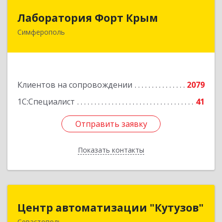
Лаборатория Форт Крым
Лаборатория Форт Крым
Симферополь
295034, Крым Респ, Симферополь г, Киевская
ул, дом № 79, оф.902
Подробнее
Клиентов на сопровождении
2079
1С:Специалист
41
Отправить заявку
Отправить заявку
Показать контакты
Назад
Центр автоматизации "Кутузов"
Центр автоматизации "Кутузов"
Севастополь