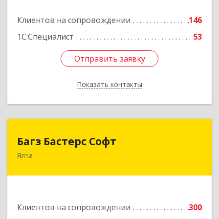
Подробнее
Клиентов на сопровождении
146
1С:Специалист
53
Отправить заявку
Отправить заявку
Показать контакты
Назад
Багз Бастерс Софт
Багз Бастерс Софт
Ялта
298603, Крым Респ, Ялта г, Свердлова ул, дом №
34
Подробнее
Клиентов на сопровождении
300