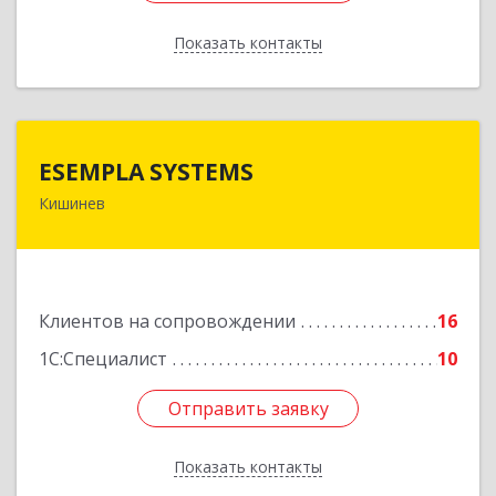
Показать контакты
Назад
ESEMPLA SYSTEMS
ESEMPLA SYSTEMS
Кишинев
Молдова, г.Кишинев, ул. Колумна 170, МД-2004
Подробнее
Клиентов на сопровождении
16
1С:Специалист
10
Отправить заявку
Отправить заявку
Показать контакты
Назад