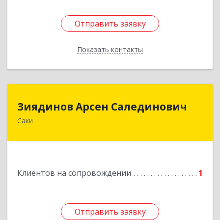
Отправить заявку
Отправить заявку
Показать контакты
Назад
Зиядинов Арсен Салединович
Зиядинов Арсен Салединович
Саки
г.Саки, Интернациональная, 5/2, кв.1
Подробнее
Клиентов на сопровождении
1
Отправить заявку
Отправить заявку