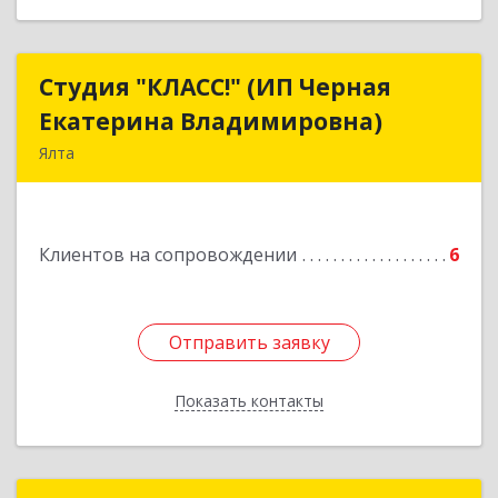
Студия "КЛАСС!" (ИП Черная
Студия "КЛАСС!" (ИП Черная
Екатерина Владимировна)
Екатерина Владимировна)
Ялта
98600, г. Ялта, ул. Свердлова, 24
Подробнее
Клиентов на сопровождении
6
Отправить заявку
Отправить заявку
Показать контакты
Назад