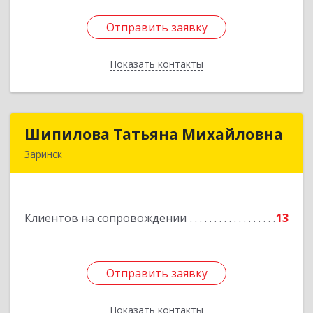
Отправить заявку
Отправить заявку
Показать контакты
Назад
Шипилова Татьяна Михайловна
Шипилова Татьяна Михайловна
Заринск
Подробнее
Клиентов на сопровождении
13
Отправить заявку
Отправить заявку
Показать контакты
Назад