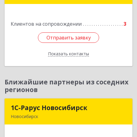
Подробнее
Клиентов на сопровождении
3
Отправить заявку
Отправить заявку
Показать контакты
Назад
Ближайшие партнеры из соседних
регионов
1С-Рарус Новосибирск
1С-Рарус Новосибирск
Новосибирск
630015, Новосибирская обл, Новосибирск г,
Планетная ул, дом № 30,производственный