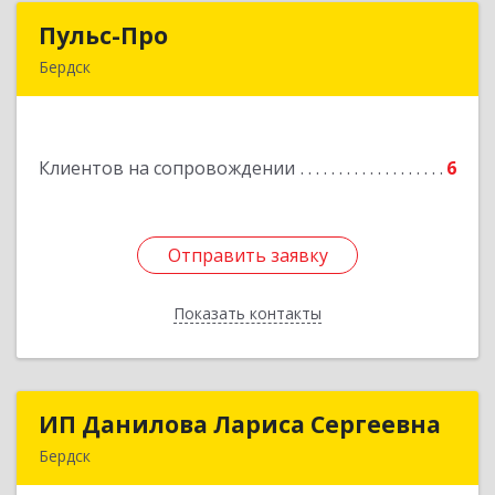
Пульс-Про
Пульс-Про
Бердск
633010, Новосибирская обл, Бердск, Ленина,
дом № 89/8, оф.509
Клиентов на сопровождении
6
Подробнее
Отправить заявку
Отправить заявку
Показать контакты
Назад
ИП Данилова Лариса Сергеевна
ИП Данилова Лариса Сергеевна
Бердск
633004, Новосибирская обл, Бердск г, Озерная