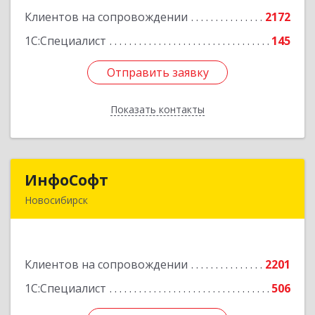
корпус 2Б, пом.5а
Клиентов на сопровождении
2172
Подробнее
1С:Специалист
145
Отправить заявку
Отправить заявку
Показать контакты
Назад
ИнфоСофт
ИнфоСофт
Новосибирск
630091, Новосибирская обл, Новосибирск г,
Крылова ул, дом № 31
Клиентов на сопровождении
2201
Подробнее
1С:Специалист
506