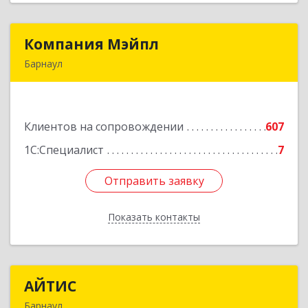
Компания Мэйпл
Компания Мэйпл
Барнаул
656038, Алтайский край, Барнаул г,
Комсомольский пр-кт, дом № 112
Клиентов на сопровождении
607
Подробнее
1С:Специалист
7
Отправить заявку
Отправить заявку
Показать контакты
Назад
АЙТИС
АЙТИС
Барнаул