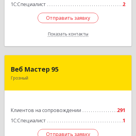
1С:Специалист
2
Отправить заявку
Отправить заявку
Показать контакты
Назад
Веб Мастер 95
Веб Мастер 95
Грозный
364050, Чеченская Респ, Грозный г, Им
Гайрбекова Муслима Гайрбековича ул, дом №
72
Подробнее
Клиентов на сопровождении
291
1С:Специалист
1
Отправить заявку
Отправить заявку