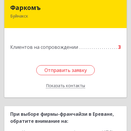
Фаркомъ
Фаркомъ
Буйнакск
Подробнее
Клиентов на сопровождении
3
Отправить заявку
Отправить заявку
Показать контакты
Назад
При выборе фирмы-франчайзи в Ереване,
обратите внимание на: