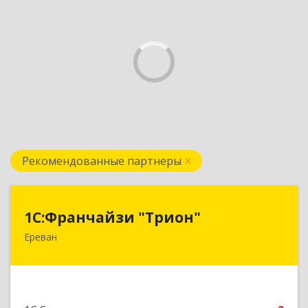
Рекомендованные партнеры
1С:Франчайзи "Трион"
1С:Франчайзи "Трион"
Ереван
Армения, Ереван, ул. Наири Заряна 73/1, 2 этаж
Подробнее