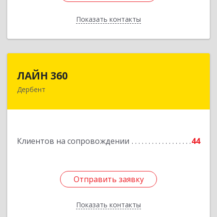
Показать контакты
Назад
ЛАЙН 360
ЛАЙН 360
Дербент
368600, Дагестан Респ, Дербент г, Ю.Гагарина
ул, домовладение № 14, пом.1
Подробнее
Клиентов на сопровождении
44
Отправить заявку
Отправить заявку
Показать контакты
Назад