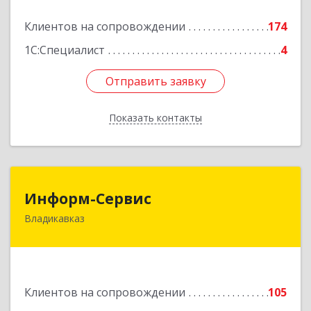
Подробнее
Клиентов на сопровождении
174
1С:Специалист
4
Отправить заявку
Отправить заявку
Показать контакты
Назад
Информ-Сервис
Информ-Сервис
Владикавказ
362020, Северная Осетия - Алания Респ,
Владикавказ г, Островского ул, дом № 12, пом.3
Подробнее
Клиентов на сопровождении
105