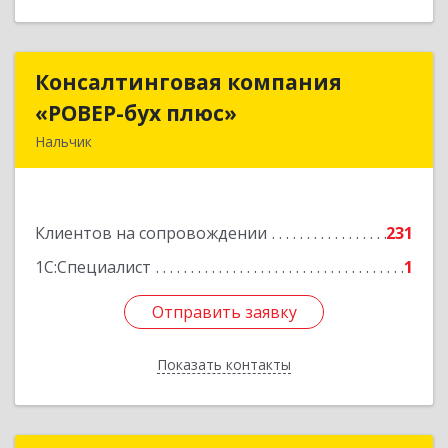
Консалтинговая компания
Консалтинговая компания
«РОВЕР-бух плюс»
«РОВЕР-бух плюс»
Нальчик
360004, Кабардино-Балкарская Респ, Нальчик г,
Кирова ул, дом № 233
Клиентов на сопровождении
231
Подробнее
1С:Специалист
1
Отправить заявку
Отправить заявку
Показать контакты
Назад