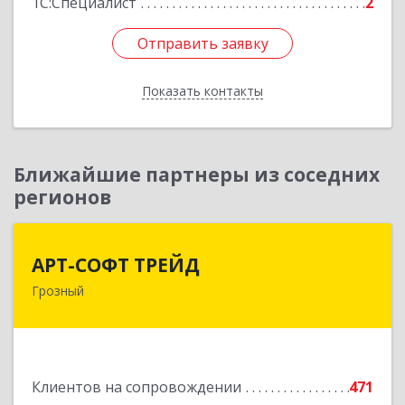
1С:Специалист
2
Отправить заявку
Отправить заявку
Показать контакты
Назад
Ближайшие партнеры из соседних
регионов
АРТ-СОФТ ТРЕЙД
АРТ-СОФТ ТРЕЙД
Грозный
364013, Чеченская Респ, Грозный г, Полярников
ул, дом № 36А
Подробнее
Клиентов на сопровождении
471