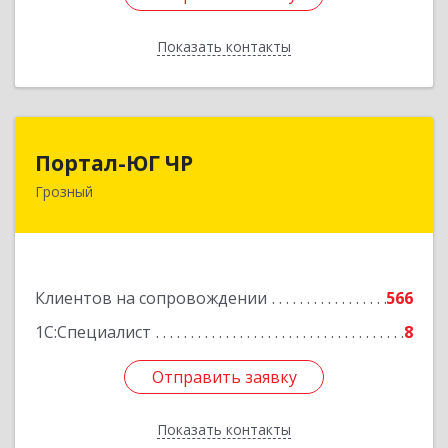
Показать контакты
Назад
Портал-ЮГ ЧР
Портал-ЮГ ЧР
Грозный
364906, Чеченская Респ, Грозный г, Путина пр-
кт, дом № 30
Подробнее
Клиентов на сопровождении
566
1С:Специалист
8
Отправить заявку
Отправить заявку
Показать контакты
Назад