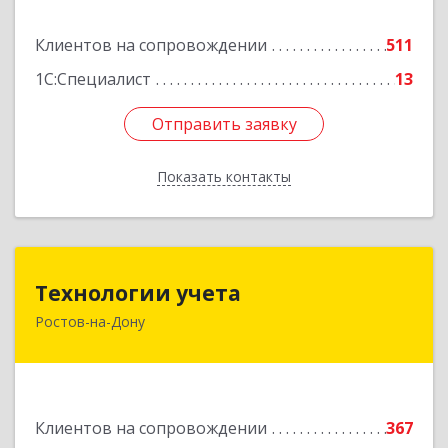
Подробнее
Клиентов на сопровождении
511
1С:Специалист
13
Отправить заявку
Отправить заявку
Показать контакты
Назад
Технологии учета
Технологии учета
Ростов-на-Дону
344064, Ростовская обл, Ростов-на-Дону г,
Вавилова ул, дом № 68, оф.309
Подробнее
Клиентов на сопровождении
367