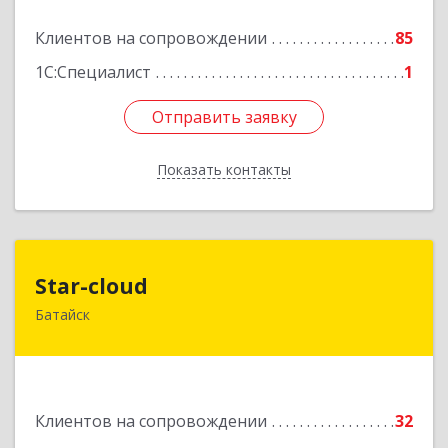
Подробнее
Клиентов на сопровождении
85
1С:Специалист
1
Отправить заявку
Отправить заявку
Показать контакты
Назад
Star-cloud
Star-cloud
Батайск
346880, Ростовская обл, Батайск г, Фермерская
ул, дом № 16, оф.8
Подробнее
Клиентов на сопровождении
32