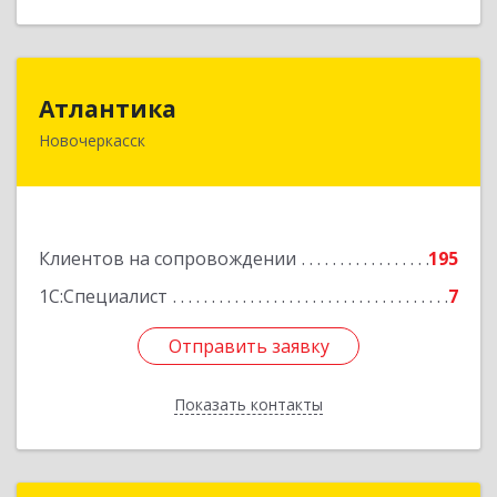
Атлантика
Атлантика
Новочеркасск
346428, Ростовская обл, Новочеркасск г,
Кривопустенко пер, домовладение № 4А, пом.1
Подробнее
Клиентов на сопровождении
195
1С:Специалист
7
Отправить заявку
Отправить заявку
Показать контакты
Назад