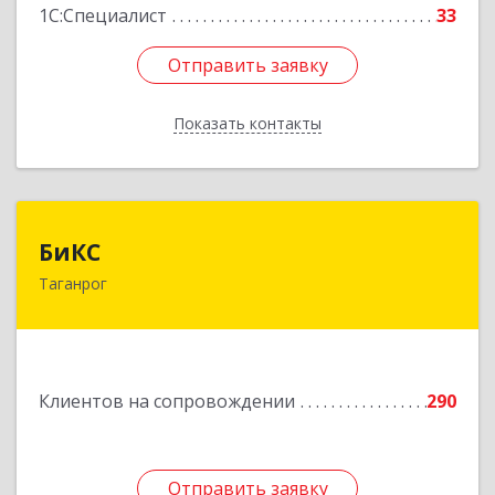
1С:Специалист
33
Отправить заявку
Отправить заявку
Показать контакты
Назад
БиКС
БиКС
Таганрог
347900, Ростовская обл, Таганрог г, Фрунзе ул,
дом № 74, кв.1
Подробнее
Клиентов на сопровождении
290
Отправить заявку
Отправить заявку