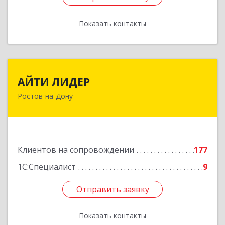
Показать контакты
Назад
АЙТИ ЛИДЕР
АЙТИ ЛИДЕР
Ростов-на-Дону
344065, Ростовская обл, Ростов-на-Дону г,
Беломорский пер, дом № 98, оф.206
Подробнее
Клиентов на сопровождении
177
1С:Специалист
9
Отправить заявку
Отправить заявку
Показать контакты
Назад