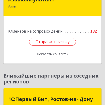
Азов
346780, Ростовская обл, Азов г, Петровский б-р,
дом № 5
Подробнее
Клиентов на сопровождении
132
Отправить заявку
Отправить заявку
Показать контакты
Назад
Ближайшие партнеры из соседних
регионов
1С:Первый Бит, Ростов-на- Дону
1С:Первый Бит, Ростов-на- Дону