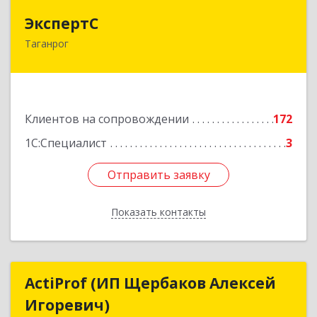
ЭкспертС
ЭкспертС
Таганрог
347905, Ростовская обл, Таганрог г,
Социалистическая ул, дом № 2, оф.300
Подробнее
Клиентов на сопровождении
172
1С:Специалист
3
Отправить заявку
Отправить заявку
Показать контакты
Назад
ActiProf (ИП Щербаков Алексей
ActiProf (ИП Щербаков Алексей
Игоревич)
Игоревич)