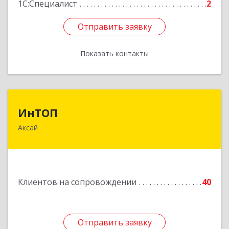
1С:Специалист
2
Отправить заявку
Отправить заявку
Показать контакты
Назад
ИнТОП
ИнТОП
Аксай
344000, Ростов-на-Дону г, Буденновский пр-кт,
дом № 80, оф.1004
Подробнее
Клиентов на сопровождении
40
Отправить заявку
Отправить заявку