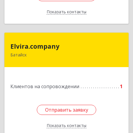
Показать контакты
Назад
Elvira.company
Elvira.company
Батайск
Подробнее
Клиентов на сопровождении
1
Отправить заявку
Отправить заявку
Показать контакты
Назад