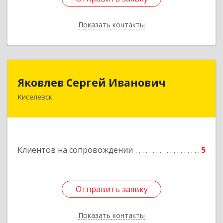
Показать контакты
Назад
Яковлев Сергей Иванович
Яковлев Сергей Иванович
Киселевск
650002, Кемеровская обл, г.Кемерово, пр-т
Шахтеров, дом № 90, кв.104
Подробнее
Клиентов на сопровождении
5
Отправить заявку
Отправить заявку
Показать контакты
Назад