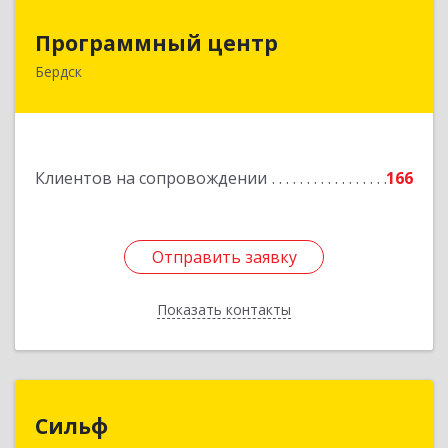
Программный центр
Программный центр
Бердск
633004, Новосибирская обл, Бердск г,
Химзаводская ул, дом № 9/4
Подробнее
Клиентов на сопровождении
166
Отправить заявку
Отправить заявку
Показать контакты
Назад
Сильф
Сильф