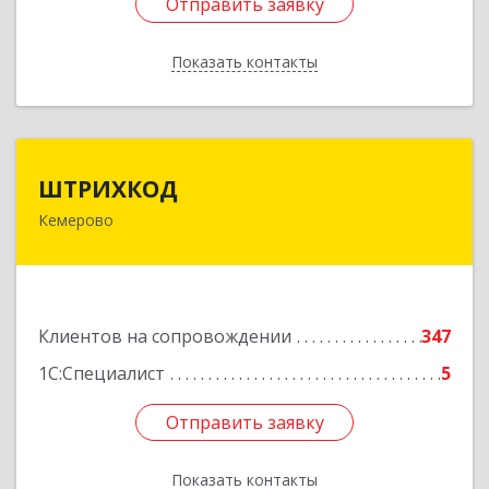
Отправить заявку
Отправить заявку
Показать контакты
Назад
ШТРИХКОД
ШТРИХКОД
Кемерово
650043, Кемеровская область - Кузбасс обл,
Кемерово г, Красноармейская ул, дом № 121
Подробнее
Клиентов на сопровождении
347
1С:Специалист
5
Отправить заявку
Отправить заявку
Показать контакты
Назад