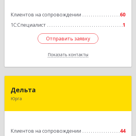
Подробнее
Клиентов на сопровождении
60
1С:Специалист
1
Отправить заявку
Отправить заявку
Показать контакты
Назад
Дельта
Дельта
Юрга
652050, Кемеровская область - Кузбасс обл,
Юрга г, Ленинградская ул, дом № 52, оф.32
Подробнее
Клиентов на сопровождении
44