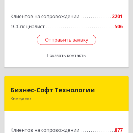
Подробнее
Клиентов на сопровождении
2201
1С:Специалист
506
Отправить заявку
Отправить заявку
Показать контакты
Назад
Бизнес-Софт Технологии
Бизнес-Софт Технологии
Кемерово
650992, Кемеровская область - Кузбасс обл,
Кемерово г, Советский пр-кт, дом № 2/8, оф.401
Подробнее
Клиентов на сопровождении
877