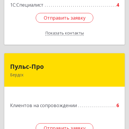
1С:Специалист
4
Отправить заявку
Отправить заявку
Показать контакты
Назад
Пульс-Про
Пульс-Про
Бердск
633010, Новосибирская обл, Бердск, Ленина,
дом № 89/8, оф.509
Подробнее
Клиентов на сопровождении
6
Отправить заявку
Отправить заявку