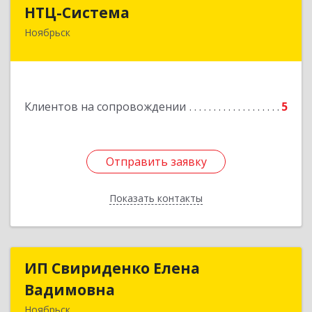
НТЦ-Система
НТЦ-Система
Ноябрьск
629804, Ямало-Ненецкий АО, Ноябрьск г, 60 лет
СССР ул, дом № 39
Подробнее
Клиентов на сопровождении
5
Отправить заявку
Отправить заявку
Показать контакты
Назад
ИП Свириденко Елена
ИП Свириденко Елена
Вадимовна
Вадимовна
Ноябрьск