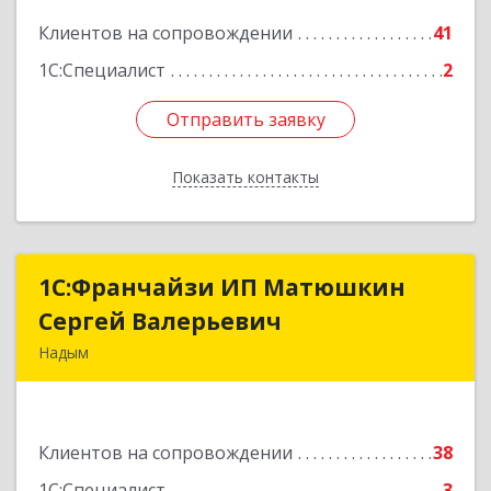
Подробнее
Клиентов на сопровождении
41
1С:Специалист
2
Отправить заявку
Отправить заявку
Показать контакты
Назад
1С:Франчайзи ИП Матюшкин
1С:Франчайзи ИП Матюшкин
Сергей Валерьевич
Сергей Валерьевич
Надым
629730, Ямало-Ненецкий АО, Надым г, ул.
Зверева, дом № 47, кв.28
Клиентов на сопровождении
38
Подробнее
1С:Специалист
3