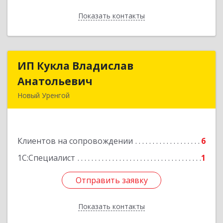
Показать контакты
Назад
ИП Кукла Владислав
ИП Кукла Владислав
Анатольевич
Анатольевич
Новый Уренгой
629306, Ямало-Ненецкий АО, Новый Уренгой г,
Интернациональная ул, дом № 2, кв.57
Клиентов на сопровождении
6
Подробнее
1С:Специалист
1
Отправить заявку
Отправить заявку
Показать контакты
Назад