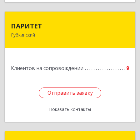
ПАРИТЕТ
ПАРИТЕТ
Губкинский
629830, Ямало-Ненецкий АО, Губкинский г, 9-й
мкр, дом № 35, оф.1
Подробнее
Клиентов на сопровождении
9
Отправить заявку
Отправить заявку
Показать контакты
Назад