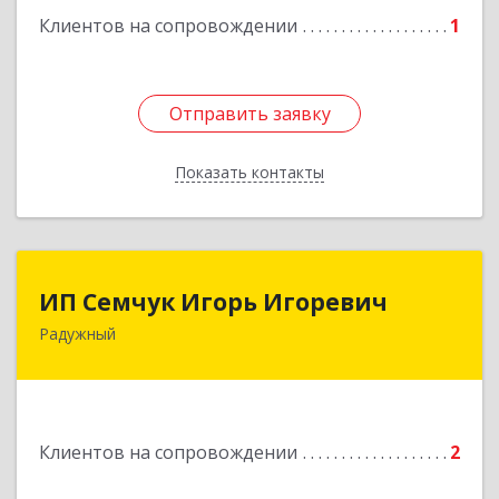
Клиентов на сопровождении
1
Отправить заявку
Отправить заявку
Показать контакты
Назад
ИП Семчук Игорь Игоревич
ИП Семчук Игорь Игоревич
Радужный
628464, ХМАО-Югра, г. Радужный, 1 мкн.,
строение 43
Подробнее
Клиентов на сопровождении
2