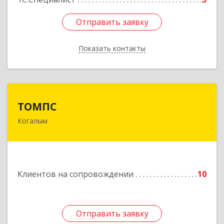
Отправить заявку
Отправить заявку
Показать контакты
Назад
ТОМПС
ТОМПС
Когалым
628484, Ханты-Мансийский Автономный округ
- Югра АО, Когалым г, Ленинградская ул, дом №
61, кв.8
Подробнее
Клиентов на сопровождении
10
Отправить заявку
Отправить заявку