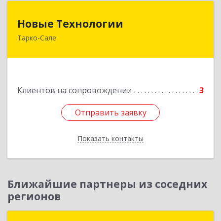
Новые Технологии
Новые Технологии
Тарко-Сале
629850, Ямало-Ненецкий АО, Пуровский р-н,
Тарко-Сале г, Победы ул, дом № 33, кв.37
Подробнее
Клиентов на сопровождении
3
Отправить заявку
Отправить заявку
Показать контакты
Назад
Ближайшие партнеры из соседних
регионов