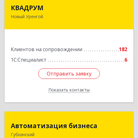
КВАДРУМ
КВАДРУМ
Новый Уренгой
629309, Ямало-Ненецкий АО, Новый Уренгой г,
Северное Кольцо ул, дом № 14
Подробнее
Клиентов на сопровождении
182
1С:Специалист
6
Отправить заявку
Отправить заявку
Показать контакты
Назад
Автоматизация бизнеса
Автоматизация бизнеса
Губкинский
629830, Ямало-Ненецкий АО, Губкинский г,