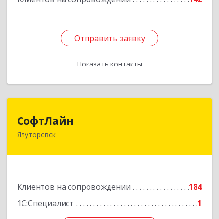
Отправить заявку
Отправить заявку
Показать контакты
Назад
СофтЛайн
СофтЛайн
Ялуторовск
627010, Тюменская обл, Ялуторовский р-н,
Ялуторовск г, Ленина ул, дом № 28
Подробнее
Клиентов на сопровождении
184
1С:Специалист
1