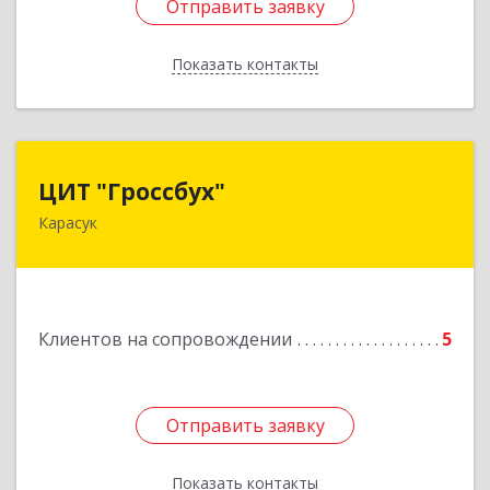
Отправить заявку
Отправить заявку
Показать контакты
Назад
ЦИТ "Гроссбух"
ЦИТ "Гроссбух"
Карасук
632861, Новосибирская обл, Карасукский р-н,
Карасук г, Сорокина ул, дом № 9, оф.3
Подробнее
Клиентов на сопровождении
5
Отправить заявку
Отправить заявку
Показать контакты
Назад