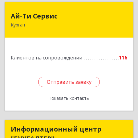
Ай-Ти Сервис
Ай-Ти Сервис
Курган
640032, Курганская обл, г.о. Город Курган,
Курган г, Бажова ул, дом № 49, оф.304
Подробнее
Клиентов на сопровождении
116
Отправить заявку
Отправить заявку
Показать контакты
Назад
Информационный центр
Информационный центр