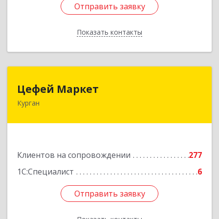
Отправить заявку
Отправить заявку
Показать контакты
Назад
Цефей Маркет
Цефей Маркет
Курган
640002, Курганская обл, Курган г, М.Горького
ул, дом № 35/1
Подробнее
Клиентов на сопровождении
277
1С:Специалист
6
Отправить заявку
Отправить заявку