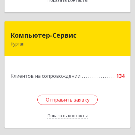
Показать контакты
Назад
Компьютер-Сервис
Компьютер-Сервис
Курган
640022, Курганская обл, Курган г, Василия
Блюхера ул, дом № 30, пом.1
Подробнее
Клиентов на сопровождении
134
Отправить заявку
Отправить заявку
Показать контакты
Назад