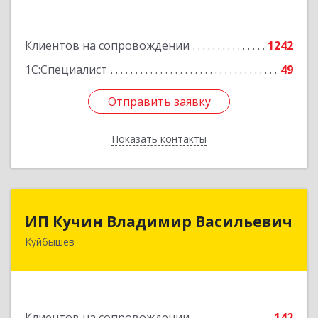
Подробнее
Клиентов на сопровождении
1242
1С:Специалист
49
Отправить заявку
Отправить заявку
Показать контакты
Назад
ИП Кучин Владимир Васильевич
ИП Кучин Владимир Васильевич
Куйбышев
632387, Новосибирская обл, Куйбышев г,
Тургенева ул, дом № 4
Подробнее
Клиентов на сопровождении
142