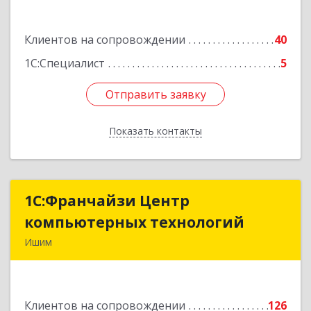
Ф.Энгельса ул, дом № 26
Клиентов на сопровождении
40
Подробнее
1С:Специалист
5
Отправить заявку
Отправить заявку
Показать контакты
Назад
1С:Франчайзи Центр
1С:Франчайзи Центр
компьютерных технологий
компьютерных технологий
Ишим
627750, Тюменская обл, Ишим г, 30 лет ВЛКСМ
ул, дом № 28/2
Клиентов на сопровождении
126
Подробнее