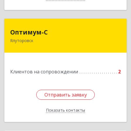
Оптимум-С
Оптимум-С
Ялуторовск
Подробнее
Клиентов на сопровождении
2
Отправить заявку
Отправить заявку
Показать контакты
Назад