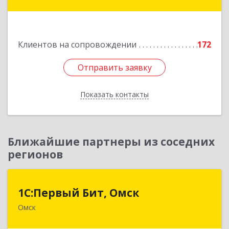
Степногорск, 3, дом № 41
Подробнее
Клиентов на сопровождении
172
Отправить заявку
Отправить заявку
Показать контакты
Назад
Ближайшие партнеры из соседних
регионов
1С:Первый Бит, Омск
1С:Первый Бит, Омск
Омск
644099, Омская обл, Омск г, Гагарина ул, дом №
14, оф.208