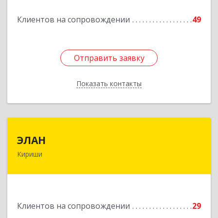
Клиентов на сопровождении
49
Подробнее
Отправить заявку
Отправить заявку
Показать контакты
Назад
ЭЛАН
ЭЛАН
Кириши
187110, Ленинградская обл, Кириши г, Ленина
пр-кт, дом № 45, оф.4-9
Подробнее
Клиентов на сопровождении
29