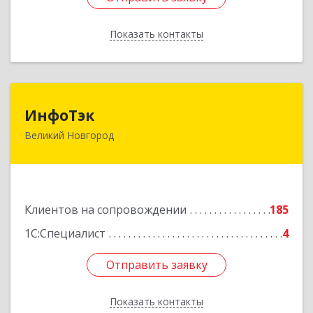
Показать контакты
Назад
ИнфоТэк
ИнфоТэк
Великий Новгород
173003, Новгородская обл, Великий Новгород
г, Великая ул, дом № 22
Подробнее
Клиентов на сопровождении
185
1С:Специалист
4
Отправить заявку
Отправить заявку
Показать контакты
Назад