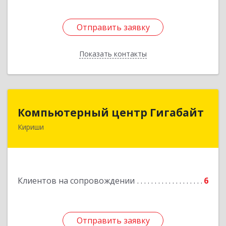
Отправить заявку
Отправить заявку
Показать контакты
Назад
Компьютерный центр Гигабайт
Компьютерный центр Гигабайт
Кириши
187110, Ленинградская обл, Кириши г,
Нефтехимиков ул, дом № 31
Подробнее
Клиентов на сопровождении
6
Отправить заявку
Отправить заявку