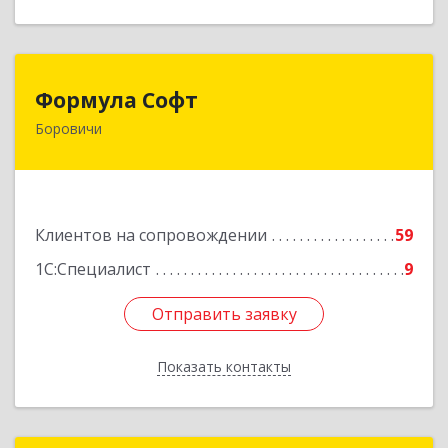
Формула Софт
Формула Софт
Боровичи
174411, Новгородская обл, Боровичский р-н,
Боровичи г, Международная ул, дом № 6
Подробнее
Клиентов на сопровождении
59
1С:Специалист
9
Отправить заявку
Отправить заявку
Показать контакты
Назад