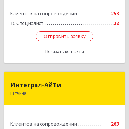
Подробнее
Клиентов на сопровождении
258
1С:Специалист
22
Отправить заявку
Отправить заявку
Показать контакты
Назад
Интеграл-АйТи
Интеграл-АйТи
Гатчина
188300, Ленинградская обл, Гатчинский р-н,
Гатчина г, 25 Октября пр-кт, дом № 42, литера
А, оф.412
Подробнее
Клиентов на сопровождении
263