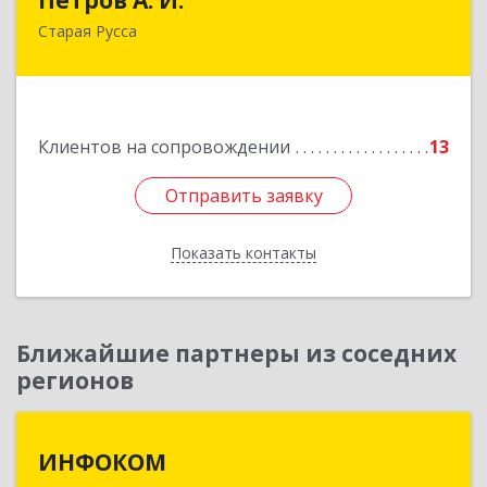
Старая Русса
Старая Русса, пер.Волотовский, д.23
Подробнее
Клиентов на сопровождении
13
Отправить заявку
Отправить заявку
Показать контакты
Назад
Ближайшие партнеры из соседних
регионов
ИНФОКОМ
ИНФОКОМ