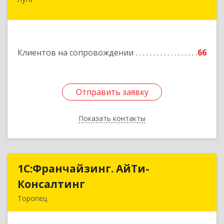
188230, Ленинградская обл, Луга г, Урицкого
пр-кт, дом № 77а
Подробнее
Клиентов на сопровождении
66
Отправить заявку
Отправить заявку
Показать контакты
Назад
1С:Франчайзинг. АйТи-
1С:Франчайзинг. АйТи-
Консалтинг
Консалтинг
Торопец
172840, Тверская обл, Торопец г, Гоголя ул,
дом № 13