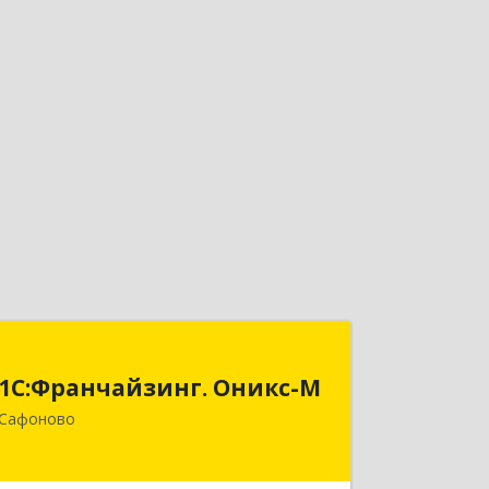
1С:Франчайзинг. Оникс-М
1С:Франчайзинг. Оникс-М
215500, Смоленская обл, Сафоновский
Сафоново
р-н, Сафоново г, Революционная ул,
дом № 9а