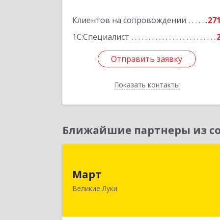
Подробне
Клиентов на сопровождении
27
1С:Специалист
Отправить заявку
Отправить заявку
Показать контакты
Назад
Ближайшие партнеры из со
Мар
Март
182113, Псковская обл, Великие Лук
Великие Луки
г, Ботвина ул, дом № 17 А, пом.100
Подробне