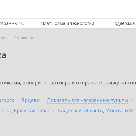
ограммы 1С
Платформа и технологии
Поддержка 
ерика в Смоленске
ка
очками, выберите партнёра и отправьте заявку на ко
огорск
Ярцево
Показать все населенные
пункты
ласть
,
Брянская область
,
Калужская область
,
Москва и Мо