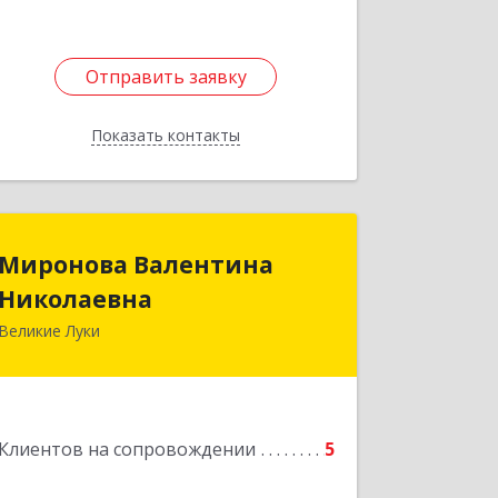
Отправить заявку
Отправить заявку
Показать контакты
Назад
Миронова Валентина
Миронова Валентина
Николаевна
Николаевна
Великие Луки
Подробнее
Клиентов на сопровождении
5