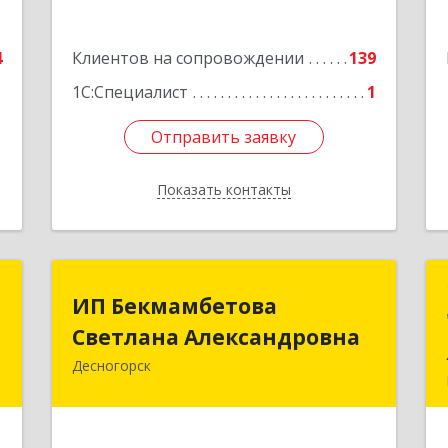
Подробнее
4
Клиентов на сопровождении
139
1
1С:Специалист
1
Отправить заявку
Отправить заявку
Показать контакты
Назад
т
ИП Бекмамбетова
ИП Бекмамбетова
Светлана Александровна
Светлана Александровна
и
2
Десногорск
216400, Смоленская обл, Десногорск г,
4-й мкр, дом № 7, кв.11
е
Подробнее