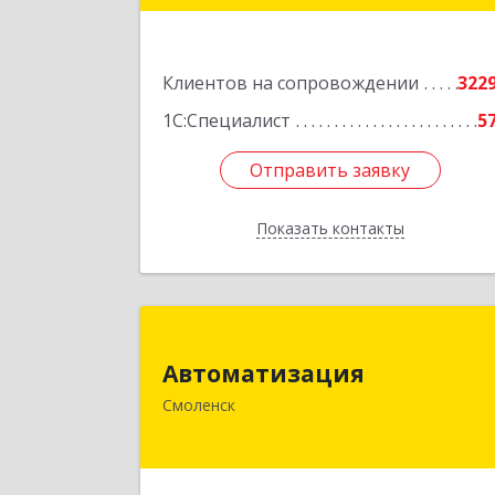
Подробне
Клиентов на сопровождении
322
1С:Специалист
5
Отправить заявку
Отправить заявку
Показать контакты
Назад
Автоматизаци
Автоматизация
214019, Смоленская обл, Смоленск г
Смоленск
Марии Октябрьской ул, дом № 16
оф.10