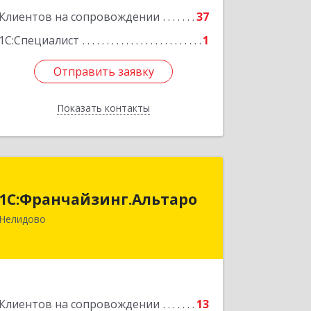
Клиентов на сопровождении
37
Подробнее
1С:Специалист
1
Отправить заявку
Отправить заявку
Показать контакты
Назад
1С:Франчайзинг.Альтаро
1С:Франчайзинг.Альтаро
172527, Тверская обл, Нелидово г,
Нелидово
Матросова ул, дом № 22, оф.1
Подробнее
Клиентов на сопровождении
13