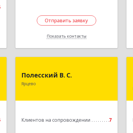
5
Отправить заявку
Отправить заявку
Показать контакты
Назад
й
Полесский В. С.
ч
Полесский В. С.
215800,Смоленская обл. г. Ярцево,
Ярцево
ул.Краснофлотская д.30
е
Подробнее
5
Клиентов на сопровождении
7