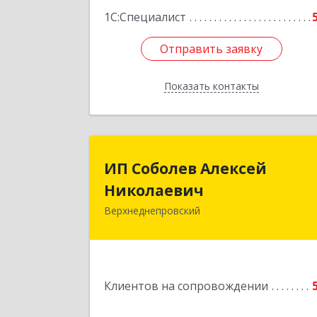
1С:Специалист
Отправить заявку
Отправить заявку
Показать контакты
Назад
ИП Соболев Алексе
ИП Соболев Алексей
Николаеви
Николаевич
Верхнеднепровский
Подробне
Клиентов на сопровождении