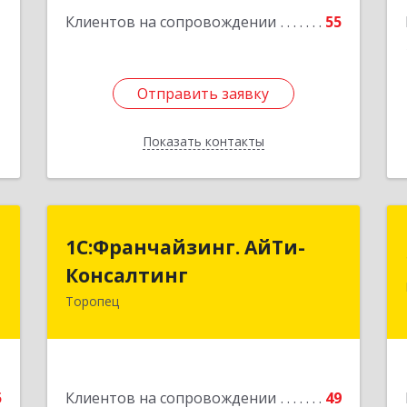
1
Клиентов на сопровождении
55
Отправить заявку
Отправить заявку
Показать контакты
Назад
Т
1С:Франчайзинг. АйТи-
1С:Франчайзинг. АйТи-
Консалтинг
Консалтинг
.
,
Торопец
172840, Тверская обл, Торопец г,
2
Гоголя ул, дом № 13
е
Подробнее
5
Клиентов на сопровождении
49