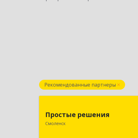
Рекомендованные партнеры
Простые решени
Простые решения
214015, Смоленская обл, Смоленск г
Смоленск
Большая Краснофлотская ул, дом 
1