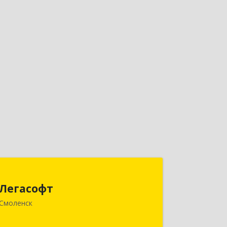
Легасофт
Легасофт
214018, Смоленская обл, Смоленск г,
Смоленск
Ново-Рославльская ул, дом № 13