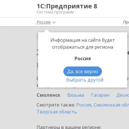
1С:Предприятие 8
Система программ
Россия
Пр
Главная
Сервисы ИТС
1С-Курьерика
1С-Курь
Информация на сайте будет
отображаться для региона
Заказать 1С-Курьери
Россия
в Смоленске
Да, все верно
Ознакомьтесь с информационными карт
Выбрать другой
внедрение продукта.
Смоленск
Вязьма
Гагарин
Десн
Смотрите также:
Россия
,
Смоленская об
Тверская область
Партнеры в вашем регионе: