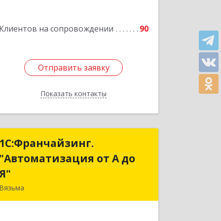
Подробнее
Клиентов на сопровождении
90
Отправить заявку
Отправить заявку
Показать контакты
Назад
1С:Франчайзинг.
1С:Франчайзинг.
"Автоматизация от А до
"Автоматизация от А до
Я"
Я"
Вязьма
215111, Смоленская обл, Вязьма г,
Красноармейское ш, дом № 3а, кв.42