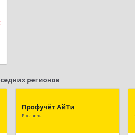
е
1
2
седних регионов
т
Профучёт АйТи
Профучёт АйТи
и
216500, Смоленская обл,
Рославль
3
Рославльский р-н, Рославль г,
Урицкого ул, дом № 13, кв.4
е