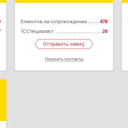
Подробнее
е
9
Клиентов на сопровождении
478
7
1С:Специалист
26
Отправить заявку
Отправить заявку
Показать контакты
Назад
я
,
,
7