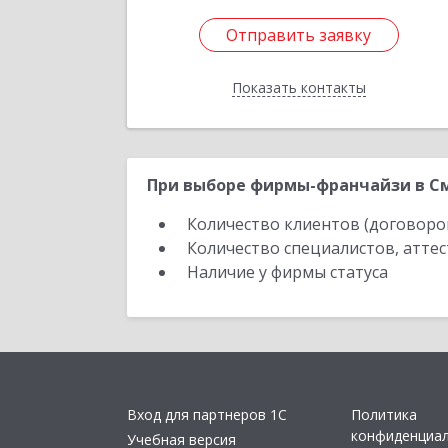
Отправить заявку
Отправить заявку
Показать контакты
Назад
При выборе фирмы-франчайзи в См
Количество клиентов (договоро
Количество специалистов, атте
Наличие у фирмы статуса
Вход для партнеров 1С
Политика
конфиденциа
Учебная версия