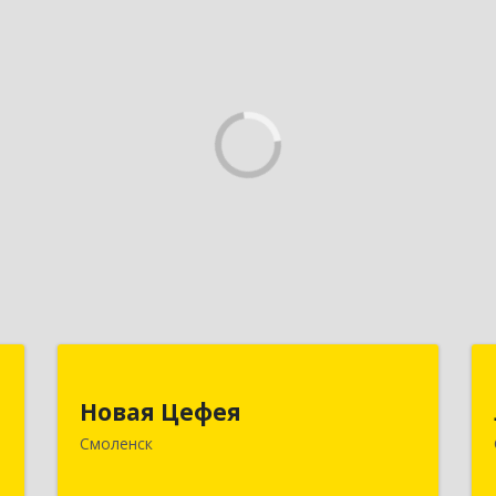
я
Новая Цефея
Новая Цефея
,
214018, Смоленская обл, Смоленск г,
Смоленск
№
Раевского ул, дом № 10
7