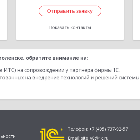
Отправить заявку
Отправить заявку
Показать контакты
Назад
оленске, обратите внимание на:
в ИТС) на сопровождении у партнера фирмы 1С.
стованных на внедрение технологий и решений системы
Телефон:
+7 (495) 737-92-57
льности
Email:
site_v8@1c.ru