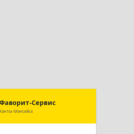
Фаворит-Сервис
Фаворит-Сервис
Ханты-Мансийск
628011, Ханты-Мансийский
Автономный округ - Югра АО, Ханты-
Мансийск г, Гагарина ул, дом № 118/1,
кв.2