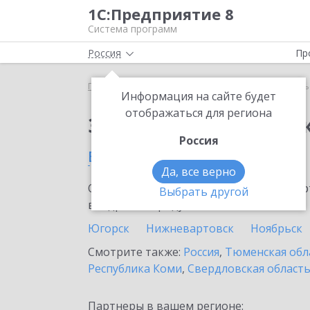
1С:Предприятие 8
Система программ
Россия
Пр
Главная
Сервисы ИТС
1С-Курьерика
1С-Курь
Информация на сайте будет
отображаться для региона
Заказать 1С-Курьери
Россия
в Нягани
Да, все верно
Ознакомьтесь с информационными карт
Выбрать другой
внедрение продукта.
Югорск
Нижневартовск
Ноябрьск
Смотрите также:
Россия
,
Тюменская обл
Республика Коми
,
Свердловская област
Партнеры в вашем регионе: