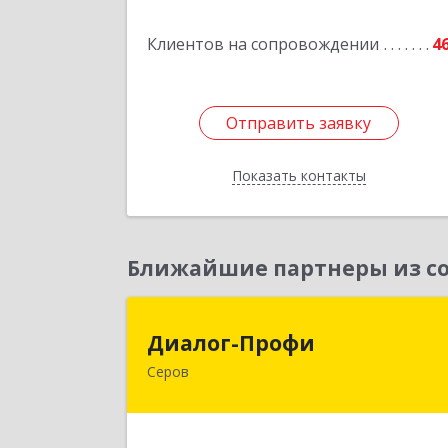
Подробне
Клиентов на сопровождении
4
Отправить заявку
Отправить заявку
Показать контакты
Назад
Ближайшие партнеры из со
Диалог-Проф
Диалог-Профи
Серов
624980, Свердловская обл, Серов г
Короленко ул, дом № 7/29, кв.