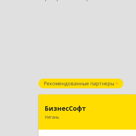
Рекомендованные партнеры
БизнесСоф
БизнесСофт
Нягань
628181, Ханты-Мансийски
Автономный округ - Югра АО, Няган
г, 2-й мкр, дом № 24, кв.1