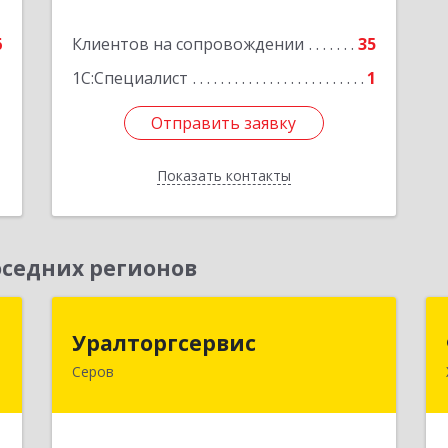
блок 2
е
6
Клиентов на сопровождении
35
Подробнее
1С:Специалист
1
Отправить заявку
Отправить заявку
Показать контакты
Назад
седних регионов
и
Уралторгсервис
Уралторгсервис
Серов
,
624980, Свердловская обл, Серов г,
2
Кирова ул, дом № 2