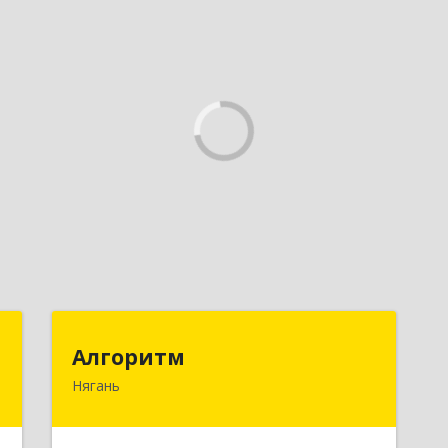
т
Алгоритм
Алгоритм
Нягань
й
628186, Ханты-Мансийский
ь
Автономный округ - Югра АО, Нягань
5
г, Сибирская ул, дом № 2, корпус 2,