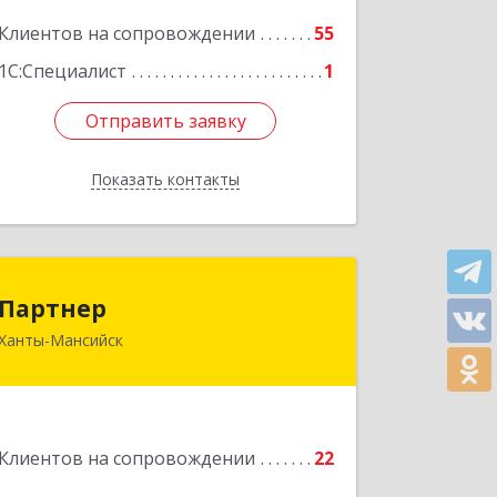
Клиентов на сопровождении
55
Подробнее
1С:Специалист
1
Отправить заявку
Отправить заявку
Показать контакты
Назад
Партнер
Партнер
Ханты-Мансийск
628012, Ханты-Мансийский
Автономный округ - Югра АО, Ханты-
Мансийск г, Ленина ул, дом № 52
Подробнее
Клиентов на сопровождении
22