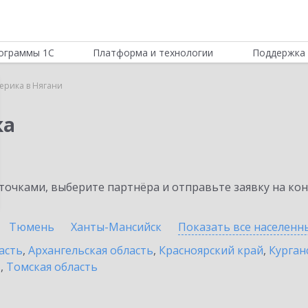
ограммы 1С
Платформа и технологии
Поддержка 
ерика в Нягани
ка
очками, выберите партнёра и отправьте заявку на ко
Тюмень
Ханты-Мансийск
Показать все населен
асть
,
Архангельская область
,
Красноярский край
,
Курган
ь
,
Томская область