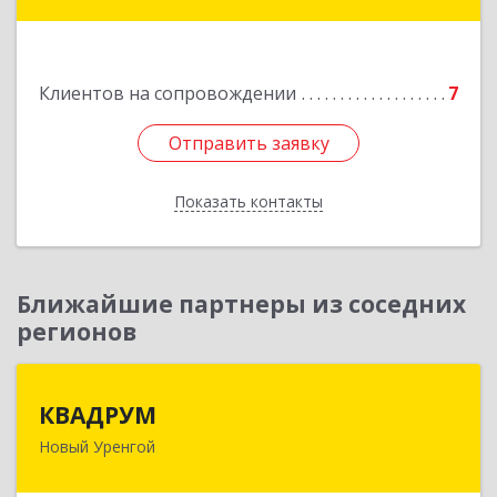
Школьная ул, дом № 20, кв.37
Подробнее
Клиентов на сопровождении
7
Отправить заявку
Отправить заявку
Показать контакты
Назад
Ближайшие партнеры из соседних
регионов
КВАДРУМ
КВАДРУМ
Новый Уренгой
629309, Ямало-Ненецкий АО, Новый Уренгой г,
Северное Кольцо ул, дом № 14