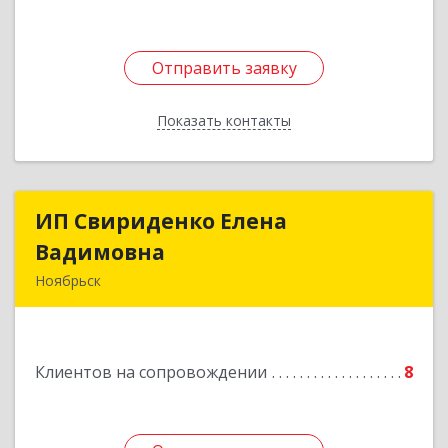
Отправить заявку
Отправить заявку
Показать контакты
Назад
ИП Свириденко Елена
ИП Свириденко Елена
Вадимовна
Вадимовна
Ноябрьск
629805, ЯНАО, Тюменская обл., г Ноябрьск,
ул.Магистральная д.65 ,кв.23
Клиентов на сопровождении
8
Подробнее