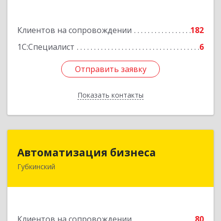
Подробнее
Клиентов на сопровождении
182
1С:Специалист
6
Отправить заявку
Отправить заявку
Показать контакты
Назад
Автоматизация бизнеса
Автоматизация бизнеса
Губкинский
629830, Ямало-Ненецкий АО, Губкинский г,
мкр.6, дом № 5
Подробнее
Клиентов на сопровождении
80