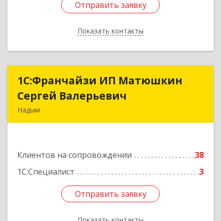
Отправить заявку
Отправить заявку
Показать контакты
Назад
1С:Франчайзи ИП Матюшкин
1С:Франчайзи ИП Матюшкин
Сергей Валерьевич
Сергей Валерьевич
Надым
629730, Ямало-Ненецкий АО, Надым г, ул.
Зверева, дом № 47, кв.28
Клиентов на сопровождении
38
Подробнее
1С:Специалист
3
Отправить заявку
Отправить заявку
Показать контакты
Назад