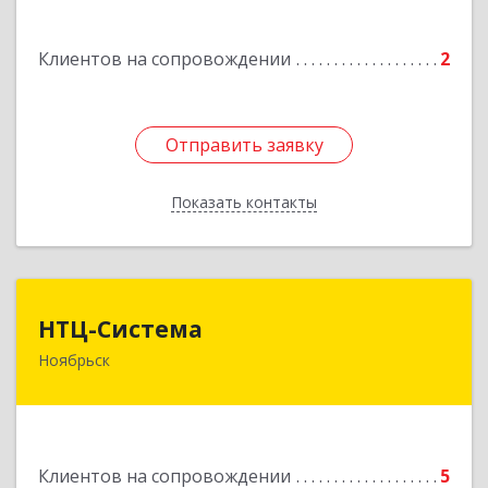
Подробнее
Клиентов на сопровождении
2
Отправить заявку
Отправить заявку
Показать контакты
Назад
НТЦ-Система
НТЦ-Система
Ноябрьск
629804, Ямало-Ненецкий АО, Ноябрьск г, 60 лет
СССР ул, дом № 39
Подробнее
Клиентов на сопровождении
5