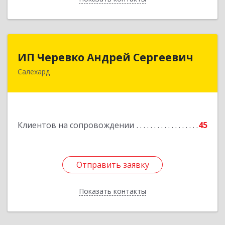
ИП Черевко Андрей Сергеевич
ИП Черевко Андрей Сергеевич
Салехард
629003, Ямало-Ненецкий АО, Салехард г,
Маяковского ул, дом № 44, этаж 2
Подробнее
Клиентов на сопровождении
45
Отправить заявку
Отправить заявку
Показать контакты
Назад