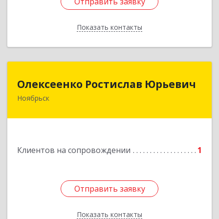
Отправить заявку
Отправить заявку
Показать контакты
Назад
Олексеенко Ростислав Юрьевич
Олексеенко Ростислав Юрьевич
Ноябрьск
629804, Ямало-Ненецкий АО, Ноябрьск г,
УТАДС п, дом № 84, кв.2
Подробнее
Клиентов на сопровождении
1
Отправить заявку
Отправить заявку
Показать контакты
Назад