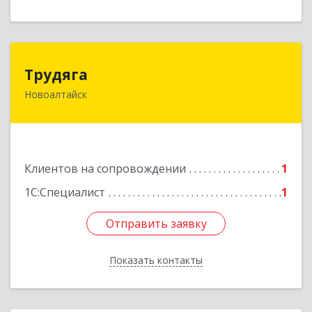
Трудяга
Трудяга
Новоалтайск
658080, Алтайский край, Новоалтайск г,
Прудская ул, дом № 10-21
Подробнее
Клиентов на сопровождении
1
1С:Специалист
1
Отправить заявку
Отправить заявку
Показать контакты
Назад