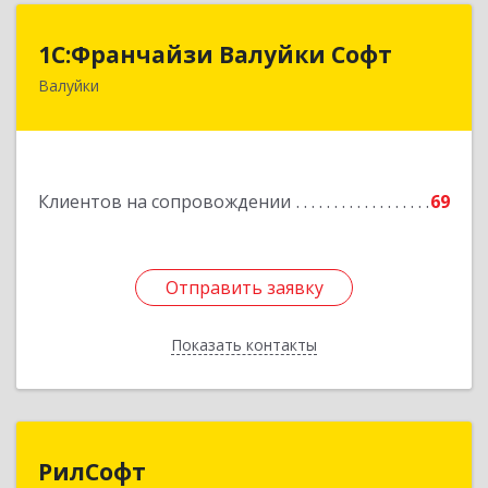
1С:Франчайзи Валуйки Софт
1С:Франчайзи Валуйки Софт
Валуйки
309996, Белгородская обл, Валуйки г, Горького,
дом № 21, кв.21
Подробнее
Клиентов на сопровождении
69
Отправить заявку
Отправить заявку
Показать контакты
Назад
РилСофт
РилСофт