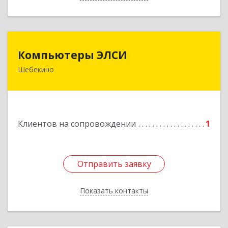
Компьютеры ЭЛСИ
Компьютеры ЭЛСИ
Шебекино
309290, Белгородская обл, Шебекино,
ул.Ленина , д.12
Подробнее
Клиентов на сопровождении
1
Отправить заявку
Отправить заявку
Показать контакты
Назад