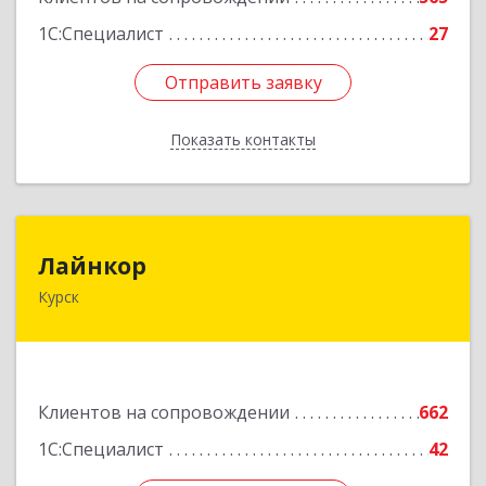
1С:Специалист
27
Отправить заявку
Отправить заявку
Показать контакты
Назад
Лайнкор
Лайнкор
Курск
305021, Курская обл, Курск г, Победы пр-кт, дом
№ 10, оф.№64
Подробнее
Клиентов на сопровождении
662
1С:Специалист
42