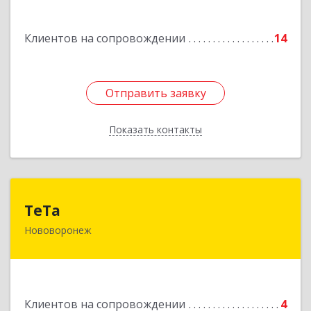
Подробнее
Клиентов на сопровождении
14
Отправить заявку
Отправить заявку
Показать контакты
Назад
ТеТа
ТеТа
Нововоронеж
396 073, Нововоронеж г, а/я, дом № 30
Подробнее
Клиентов на сопровождении
4