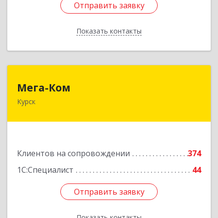
Отправить заявку
Отправить заявку
Показать контакты
Назад
Мега-Ком
Мега-Ком
Курск
305001, Курская обл, Курск г, Красной Армии ул,
дом № 23 А
Подробнее
Клиентов на сопровождении
374
1С:Специалист
44
Отправить заявку
Отправить заявку
Показать контакты
Назад