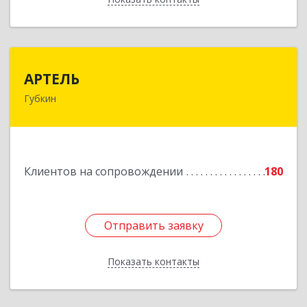
АРТЕЛЬ
АРТЕЛЬ
Губкин
309181, Белгородская обл, Губкинский р-н,
Губкин г, Мира ул, дом № 20, оф.506
Подробнее
Клиентов на сопровождении
180
Отправить заявку
Отправить заявку
Показать контакты
Назад