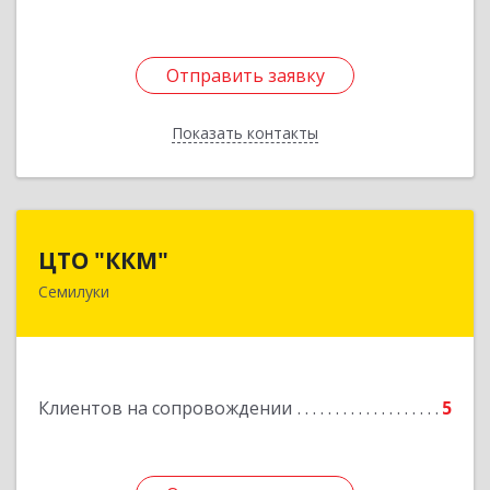
Отправить заявку
Отправить заявку
Показать контакты
Назад
ЦТО "ККМ"
ЦТО "ККМ"
Семилуки
Подробнее
Клиентов на сопровождении
5