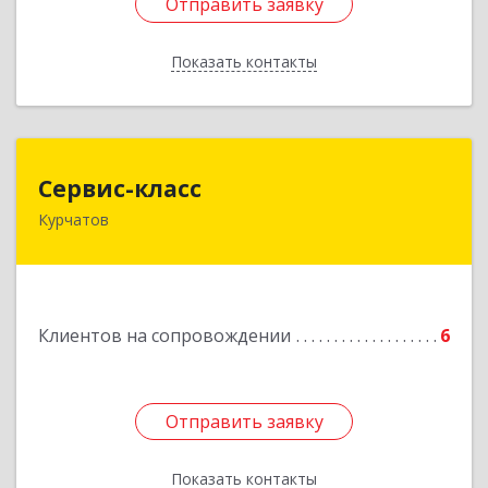
Отправить заявку
Отправить заявку
Показать контакты
Назад
Сервис-класс
Сервис-класс
Курчатов
307251, Курская обл, Курчатовский р-н,
Курчатов г, Коммунистический пр-т, дом № 30,
корпус А
Подробнее
Клиентов на сопровождении
6
Отправить заявку
Отправить заявку
Показать контакты
Назад