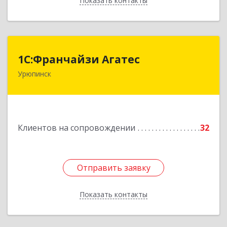
Показать контакты
Назад
1С:Франчайзи Агатес
1С:Франчайзи Агатес
Урюпинск
403113, Волгоградская обл, Урюпинск г, Ленина
пр-кт, дом № 90а
Подробнее
Клиентов на сопровождении
32
Отправить заявку
Отправить заявку
Показать контакты
Назад