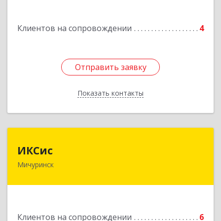
Подробнее
Клиентов на сопровождении
4
Отправить заявку
Отправить заявку
Показать контакты
Назад
ИКСис
ИКСис
Мичуринск
393761, Тамбовская обл, Мичуринск г,
Набережная ул, дом № 275
Подробнее
Клиентов на сопровождении
6