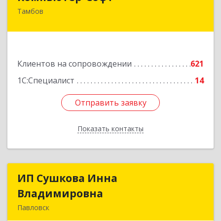
Тамбов
392000, Тамбовская обл, Тамбов г, Советская
ул, дом № 191
Подробнее
Клиентов на сопровождении
621
1С:Специалист
14
Отправить заявку
Отправить заявку
Показать контакты
Назад
ИП Сушкова Инна
ИП Сушкова Инна
Владимировна
Владимировна
Павловск
396420, Воронежская обл, Павловский р-н,