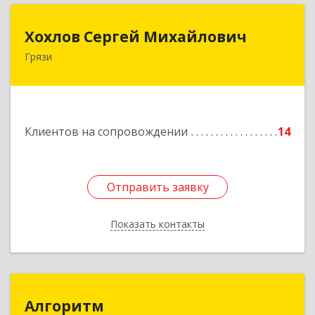
Хохлов Сергей Михайлович
Хохлов Сергей Михайлович
Грязи
399059, Россия, Липецкая обл., г.Грязи,
ул.Рублева, д.31
Подробнее
Клиентов на сопровождении
14
Отправить заявку
Отправить заявку
Показать контакты
Назад
Алгоритм
Алгоритм