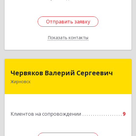
Отправить заявку
Отправить заявку
Показать контакты
Назад
Червяков Валерий Сергеевич
Червяков Валерий Сергеевич
Жирновск
403 791, 403791, Волгоградская обл,
Жирновский р-н, Жирновск г, Коммунальная ул,
дом № 4, кв.21
Подробнее
Клиентов на сопровождении
9