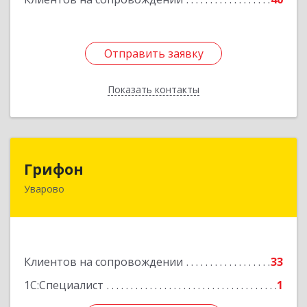
Отправить заявку
Отправить заявку
Показать контакты
Назад
Грифон
Грифон
Уварово
393461, Тамбовская обл, Уварово г, Южная ул,
дом № 40А
Подробнее
Клиентов на сопровождении
33
1С:Специалист
1