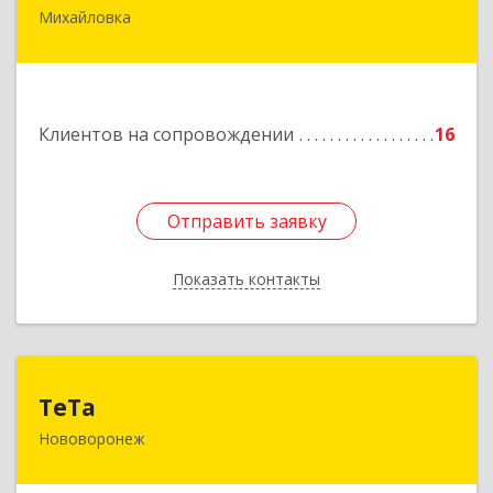
Михайловка
Подробнее
Клиентов на сопровождении
16
Отправить заявку
Отправить заявку
Показать контакты
Назад
ТеТа
ТеТа
Нововоронеж
396 073, Нововоронеж г, а/я, дом № 30