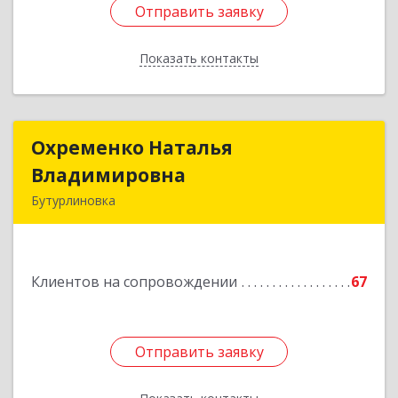
Отправить заявку
Отправить заявку
Показать контакты
Назад
Охременко Наталья
Охременко Наталья
Владимировна
Владимировна
Бутурлиновка
Подробнее
Клиентов на сопровождении
67
Отправить заявку
Отправить заявку