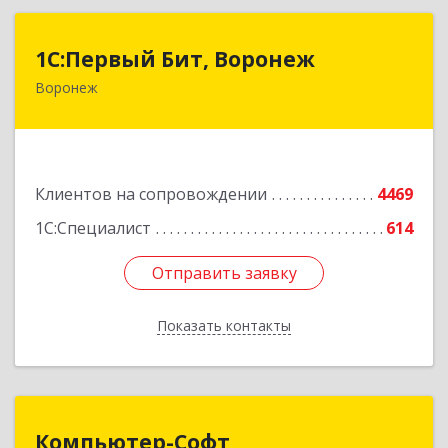
1С:Первый Бит, Воронеж
1С:Первый Бит, Воронеж
Воронеж
394006, Воронежская обл, Воронеж г, 20-летия
Октября ул, дом № 119, оф.711
Подробнее
Клиентов на сопровождении
4469
1С:Специалист
614
Отправить заявку
Отправить заявку
Показать контакты
Назад
Компьютер-Софт
Компьютер-Софт