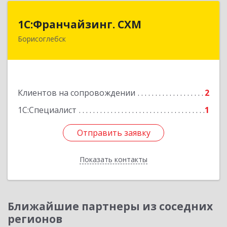
1С:Франчайзинг. СХМ
1С:Франчайзинг. СХМ
Борисоглебск
397165, Воронежская обл, Борисоглебский р-н,
Борисоглебск г, Матросовская ул, дом № 127
Подробнее
Клиентов на сопровождении
2
1С:Специалист
1
Отправить заявку
Отправить заявку
Показать контакты
Назад
Ближайшие партнеры из соседних
регионов