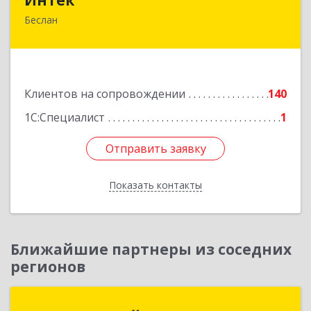
Беслан
363000, Северная Осетия - Алания Респ,
Правобережный, Беслан г, Комсомольская ул,
дом № 69
Подробнее
Клиентов на сопровождении
140
1С:Специалист
1
Отправить заявку
Отправить заявку
Показать контакты
Назад
Ближайшие партнеры из соседних
регионов
АРТ-СОФТ ТРЕЙД