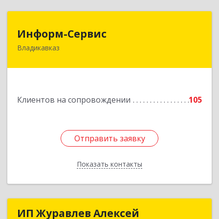
Информ-Сервис
Информ-Сервис
Владикавказ
362020, Северная Осетия - Алания Респ,
Владикавказ г, Островского ул, дом № 12, пом.3
Подробнее
Клиентов на сопровождении
105
Отправить заявку
Отправить заявку
Показать контакты
Назад
ИП Журавлев Алексей
ИП Журавлев Алексей