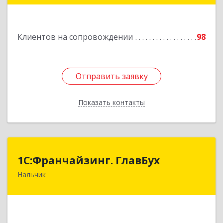
Подробнее
Клиентов на сопровождении
98
Отправить заявку
Отправить заявку
Показать контакты
Назад
1С:Франчайзинг. ГлавБух
1С:Франчайзинг. ГлавБух
Нальчик
360000, Кабардино-Балкарская Респ, Нальчик г,
Пачева ул, дом № 13, ТОД Европа, этаж 3, оф.2
Подробнее