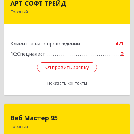
АРТ-СОФТ ТРЕЙД
Грозный
364013, Чеченская Респ, Грозный г, Полярников
ул, дом № 36А
Подробнее
Клиентов на сопровождении
471
1С:Специалист
2
Отправить заявку
Отправить заявку
Показать контакты
Назад
Веб Мастер 95
Веб Мастер 95
Грозный
364050, Чеченская Респ, Грозный г, Им