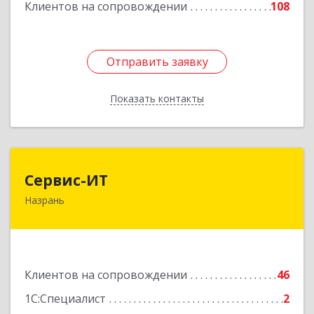
Клиентов на сопровождении
108
Отправить заявку
Отправить заявку
Показать контакты
Назад
Сервис-ИТ
Сервис-ИТ
Назрань
386102, Ингушетия Респ, Назрань г,
Центральный округ тер, Московская ул, дом №
7, этаж 2, офис 1
Подробнее
Клиентов на сопровождении
46
1С:Специалист
2