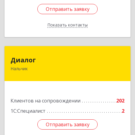
Отправить заявку
Отправить заявку
Показать контакты
Назад
Диалог
Диалог
Нальчик
360016, Кабардино-Балкарская Респ, Нальчик г,
Калюжного ул, дом № 3, этаж 2
Подробнее
Клиентов на сопровождении
202
1С:Специалист
2
Отправить заявку
Отправить заявку