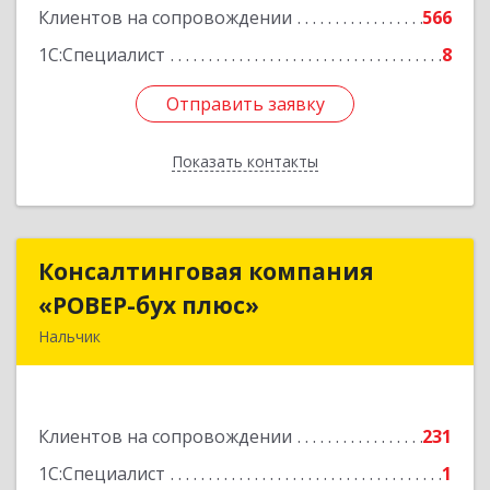
Клиентов на сопровождении
566
1С:Специалист
8
Отправить заявку
Отправить заявку
Показать контакты
Назад
Консалтинговая компания
Консалтинговая компания
«РОВЕР-бух плюс»
«РОВЕР-бух плюс»
Нальчик
360004, Кабардино-Балкарская Респ, Нальчик г,
Кирова ул, дом № 233
Клиентов на сопровождении
231
Подробнее
1С:Специалист
1