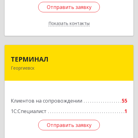
Отправить заявку
Отправить заявку
Показать контакты
Назад
ТЕРМИНАЛ
ТЕРМИНАЛ
Георгиевск
357820, Ставропольский край, Георгиевск г,
Калинина ул, дом № 109
Подробнее
Клиентов на сопровождении
55
1С:Специалист
1
Отправить заявку
Отправить заявку