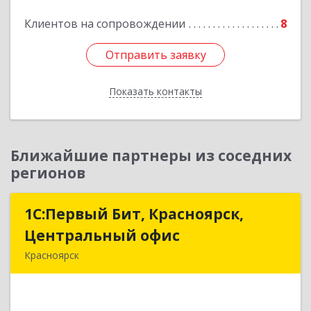
Подробнее
Клиентов на сопровождении
8
Отправить заявку
Отправить заявку
Показать контакты
Назад
Ближайшие партнеры из соседних
регионов
1С:Первый Бит, Красноярск,
1С:Первый Бит, Красноярск,
Центральный офис
Центральный офис
Красноярск
660017, Красноярский край, Красноярск г,
Диктатуры пролетариата ул, дом № 32