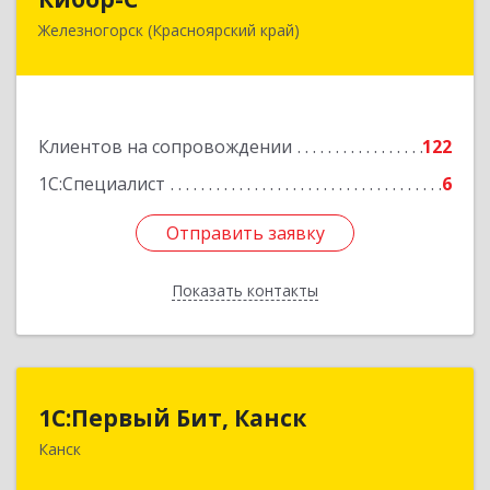
Железногорск (Красноярский край)
662973, Красноярский край, Железногорск г,
Белорусская ул, дом № 30 Б, пом.16
Подробнее
Клиентов на сопровождении
122
1С:Специалист
6
Отправить заявку
Отправить заявку
Показать контакты
Назад
1С:Первый Бит, Канск
1С:Первый Бит, Канск
Канск
663600, Красноярский край, Канск г, 30 лет
ВЛКСМ ул, дом № 20, пом.25