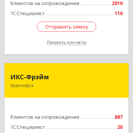
Клиентов на сопровождении
2010
Подробнее
1С:Специалист
110
Отправить заявку
Отправить заявку
Показать контакты
Назад
ИКС-Фрэйм
ИКС-Фрэйм
Красноярск
660077, Красноярский край, Красноярск г,
Батурина ул, дом № 32, пом.4
Подробнее
Клиентов на сопровождении
687
1С:Специалист
20