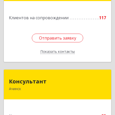
Подробнее
Клиентов на сопровождении
117
Отправить заявку
Отправить заявку
Показать контакты
Назад
Консультант
Консультант
Ачинск
662159, Красноярский край, Ачинск г, Юго-
Восточный район, дом № 21А
Подробнее