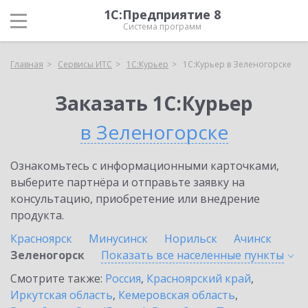
1С:Предприятие 8
Система программ
Главная
Сервисы ИТС
1С:Курьер
1С:Курьер в Зеленогорске
Заказать 1С:Курьер
в Зеленогорске
Ознакомьтесь с информационными карточками,
выберите партнёра и отправьте заявку на
консультацию, приобретение или внедрение
продукта.
Красноярск
Минусинск
Норильск
Ачинск
Зеленогорск
Показать все населенные
пункты
Смотрите также:
Россия
,
Красноярский край
,
Иркутская область
,
Кемеровская область
,