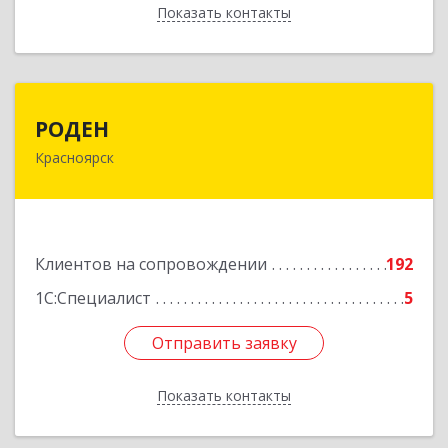
Показать контакты
Назад
РОДЕН
РОДЕН
Красноярск
660064, Красноярский край, Красноярск г, им
Академика Вавилова ул, дом № 1, оф.2-23
Подробнее
Клиентов на сопровождении
192
1С:Специалист
5
Отправить заявку
Отправить заявку
Показать контакты
Назад