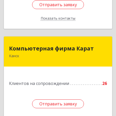
Отправить заявку
Отправить заявку
Показать контакты
Назад
Компьютерная фирма Карат
Компьютерная фирма Карат
Канск
663600, Красноярский край, Канск г,
Пролетарская ул, дом № 34
Подробнее
Клиентов на сопровождении
26
Отправить заявку
Отправить заявку