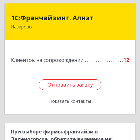
1С:Франчайзинг. Алнэт
1С:Франчайзинг. Алнэт
Назарово
662200, Красноярский край, Назарово г,
Борисенко ул, дом № 11
Подробнее
Клиентов на сопровождении
12
Отправить заявку
Отправить заявку
Показать контакты
Назад
При выборе фирмы-франчайзи в
Зеленогорске, обратите внимание на: