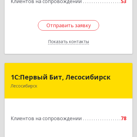
Клиентов на сопровождении
53
Отправить заявку
Отправить заявку
Показать контакты
Назад
1С:Первый Бит, Лесосибирск
1С:Первый Бит, Лесосибирск
Лесосибирск
662544, Красноярский край, Лесосибирск г,
Привокзальная ул, дом № 12, оф.216
Подробнее
Клиентов на сопровождении
78