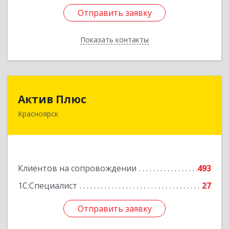
Отправить заявку
Отправить заявку
Показать контакты
Назад
Актив Плюс
Актив Плюс
Красноярск
660017, Красноярский край, Красноярск г,
Обороны ул, дом № 3, оф.220
Подробнее
Клиентов на сопровождении
493
1С:Специалист
27
Отправить заявку
Отправить заявку