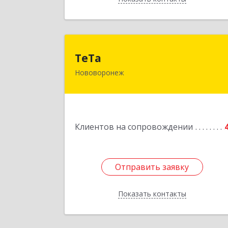
ТеТ
ТеТа
Нововоронеж
396 073, Нововоронеж г, а/я, дом № 3
Подробне
Клиентов на сопровождении
Отправить заявку
Отправить заявку
Показать контакты
Назад