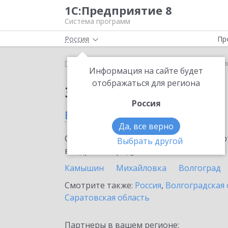
1С:Предприятие 8
Система программ
Россия
Пр
Главная
Сервисы ИТС
1С:Курьер
1С:Курьер 
Информация на сайте будет
отображаться для региона
Заказать 1С:Курьер
Россия
в Урюпинске
Да, все верно
Ознакомьтесь с информационными карт
Выбрать другой
внедрение продукта.
Камышин
Михайловка
Волгоград
Смотрите также:
Россия
,
Волгоградская 
Саратовская область
Партнеры в вашем регионе: