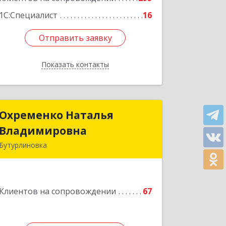
1С:Специалист
16
Отправить заявку
Отправить заявку
Показать контакты
Назад
Охременко Наталья
Охременко Наталья
Владимировна
Владимировна
Бутурлиновка
Подробнее
Клиентов на сопровождении
67