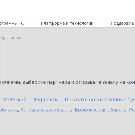
ограммы 1С
Платформа и технологии
Поддержка 
в Урюпинске
очками, выберите партнёра и отправьте заявку на ко
Волжский
Жирновск
Показать все населенные
пу
область
,
Астраханская область
,
Воронежская область
,
Ре