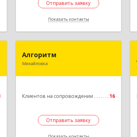
Отправить заявку
Отправить заявку
Показать контакты
Назад
р
Алгоритм
Алгоритм
ч
Михайловка
Подробнее
,
1
3
Клиентов на сопровождении
16
е
Отправить заявку
Отправить заявку
Показать контакты
Назад