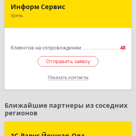
Информ Сервис
Информ Сервис
Урень
606800, Нижегородская обл, Уренский р-н,
Урень г, Ленина ул, дом № 95 А
Подробнее
Клиентов на сопровождении
48
Отправить заявку
Отправить заявку
Показать контакты
Назад
Ближайшие партнеры из соседних
регионов
1С-Рарус Йошкар-Ола
1С-Рарус Йошкар-Ола