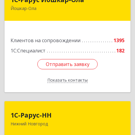
Йошкар-Ола
424004, Марий Эл Респ, Йошкар-Ола г, Волкова
ул, дом № 68
Подробнее
Клиентов на сопровождении
1395
1С:Специалист
182
Отправить заявку
Отправить заявку
Показать контакты
Назад
1С-Рарус-НН
1С-Рарус-НН
Нижний Новгород
603093, Нижегородская обл, г.о. город Нижний
Новгород, Нижний Новгород г, Родионова ул,