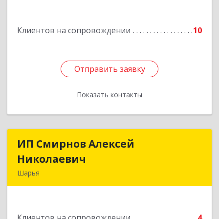
Подробнее
Клиентов на сопровождении
10
Отправить заявку
Отправить заявку
Показать контакты
Назад
ИП Смирнов Алексей
ИП Смирнов Алексей
Николаевич
Николаевич
Шарья
Подробнее
Клиентов на сопровождении
4