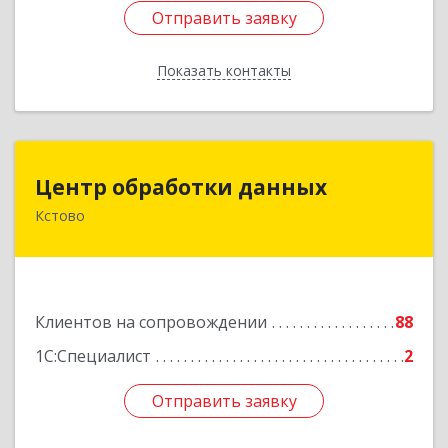
Отправить заявку
Отправить заявку
Показать контакты
Назад
Центр обработки данных
Центр обработки данных
Кстово
607650, Нижегородская обл, Кстово г, Победы
пр-кт, дом № 14
Подробнее
Клиентов на сопровождении
88
1С:Специалист
2
Отправить заявку
Отправить заявку