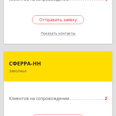
Отправить заявку
Отправить заявку
Показать контакты
Назад
СФЕРРА-НН
СФЕРРА-НН
Заволжье
Подробнее
Клиентов на сопровождении
2