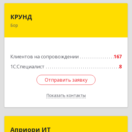
КРУНД
КРУНД
Бор
606440, Нижегородская обл, Бор г,
Профсоюзная ул, дом № 6
Подробнее
Клиентов на сопровождении
167
1С:Специалист
8
Отправить заявку
Отправить заявку
Показать контакты
Назад
Априори ИТ
Априори ИТ