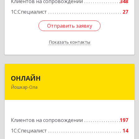
Клиентов на сопровождении
348
1С:Специалист
27
Отправить заявку
Отправить заявку
Показать контакты
Назад
ОНЛАЙН
ОНЛАЙН
Йошкар-Ола
424000, Марий Эл Респ, Йошкар-Ола г,
Комсомольская ул, дом № 132, пом.III
Подробнее
Клиентов на сопровождении
197
1С:Специалист
14